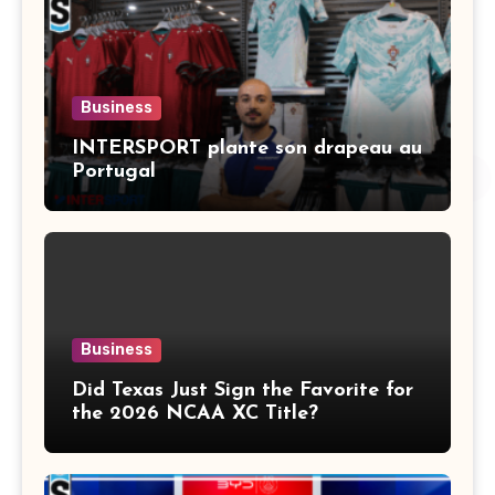
Business
INTERSPORT plante son drapeau au
Portugal
Business
Did Texas Just Sign the Favorite for
the 2026 NCAA XC Title?