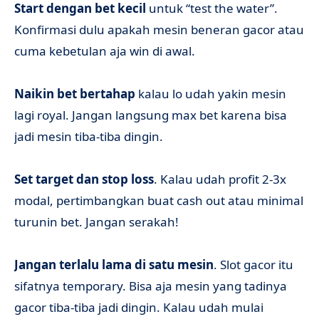
Start dengan bet kecil
untuk “test the water”.
Konfirmasi dulu apakah mesin beneran gacor atau
cuma kebetulan aja win di awal.
Naikin bet bertahap
kalau lo udah yakin mesin
lagi royal. Jangan langsung max bet karena bisa
jadi mesin tiba-tiba dingin.
Set target dan stop loss
. Kalau udah profit 2-3x
modal, pertimbangkan buat cash out atau minimal
turunin bet. Jangan serakah!
Jangan terlalu lama di satu mesin
. Slot gacor itu
sifatnya temporary. Bisa aja mesin yang tadinya
gacor tiba-tiba jadi dingin. Kalau udah mulai