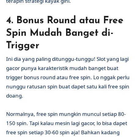
terapin strategi kayak gini.
4. Bonus Round atau Free
Spin Mudah Banget di-
Trigger
Ini dia yang paling ditunggu-tunggu! Slot yang lagi
gacor punya karakteristik mudah banget buat
trigger bonus round atau free spin. Lo nggak perlu
nunggu ratusan spin buat dapet satu kali free spin
doang.
Normalnya, free spin mungkin muncul setiap 80-
150 spin. Tapi kalau mesin lagi gacor, lo bisa dapet
free spin setiap 30-60 spin aja! Bahkan kadang