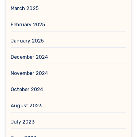
March 2025
February 2025
January 2025
December 2024
November 2024
October 2024
August 2023
July 2023