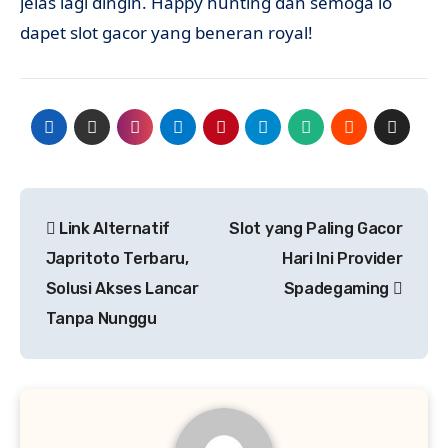
jelas lagi dingin. Happy hunting dan semoga lo
dapet slot gacor yang beneran royal!
Post
Link Alternatif
Slot yang Paling Gacor
navigation
Japritoto Terbaru,
Hari Ini Provider
Solusi Akses Lancar
Spadegaming
Tanpa Nunggu