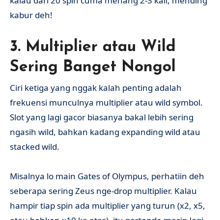
kalau dari 20 spin cuma menang 2-3 kali, mending
kabur deh!
3. Multiplier atau Wild
Sering Banget Nongol
Ciri ketiga yang nggak kalah penting adalah
frekuensi munculnya multiplier atau wild symbol.
Slot yang lagi gacor biasanya bakal lebih sering
ngasih wild, bahkan kadang expanding wild atau
stacked wild.
Misalnya lo main Gates of Olympus, perhatiin deh
seberapa sering Zeus nge-drop multiplier. Kalau
hampir tiap spin ada multiplier yang turun (x2, x5,