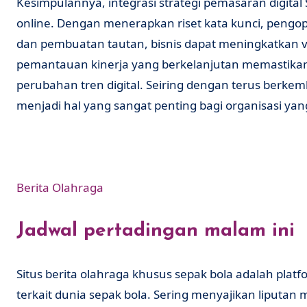
Kesimpulannya, integrasi strategi pemasaran digita
online. Dengan menerapkan riset kata kunci, pengop
dan pembuatan tautan, bisnis dapat meningkatkan visib
pemantauan kinerja yang berkelanjutan memastikan 
perubahan tren digital. Seiring dengan terus berke
menjadi hal yang sangat penting bagi organisasi ya
Berita Olahraga
Jadwal pertadingan malam ini
Situs berita olahraga khusus sepak bola adalah platfo
terkait dunia sepak bola. Sering menyajikan liputan m