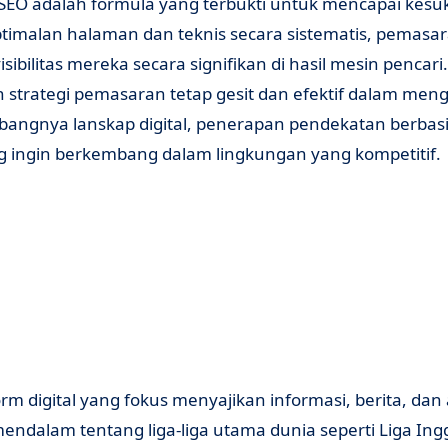
l SEO adalah formula yang terbukti untuk mencapai kes
timalan halaman dan teknis secara sistematis, pemasa
ilitas mereka secara signifikan di hasil mesin pencari. 
strategi pemasaran tetap gesit dan efektif dalam men
mbangnya lanskap digital, penerapan pendekatan berbas
ng ingin berkembang dalam lingkungan yang kompetitif.
rm digital yang fokus menyajikan informasi, berita, dan 
endalam tentang liga-liga utama dunia seperti Liga Inggr