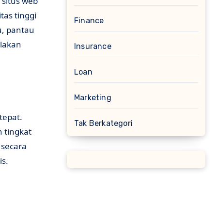
i situs web
tas tinggi
Finance
tu, pantau
lakan
Insurance
Loan
Marketing
tepat.
Tak Berkategori
 tingkat
 secara
is.