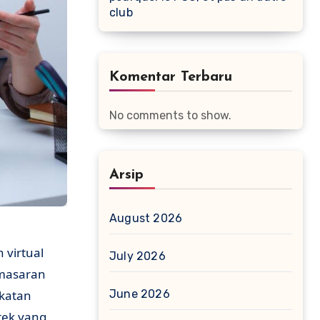
club
Komentar Terbaru
No comments to show.
Arsip
August 2026
July 2026
emasaran
ekatan
June 2026
rek yang