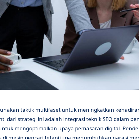
 dari strategi ini adalah integrasi teknik SEO dalam p
 untuk mengoptimalkan upaya pemasaran digital. Pend
tas di mesin pencari tetapi juga menumbuhkan narasi me