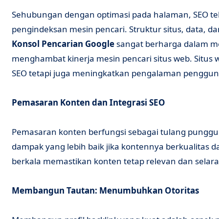
Sehubungan dengan optimasi pada halaman, SEO tekn
pengindeksan mesin pencari. Struktur situs, data, da
Konsol Pencarian Google
sangat berharga dalam me
menghambat kinerja mesin pencari situs web. Situs
SEO tetapi juga meningkatkan pengalaman penggun
Pemasaran Konten dan Integrasi SEO
Pemasaran konten berfungsi sebagai tulang punggun
dampak yang lebih baik jika kontennya berkualitas
berkala memastikan konten tetap relevan dan selar
Membangun Tautan: Menumbuhkan Otoritas