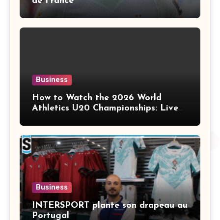
de France
Business
How to Watch the 2026 World
Athletics U20 Championships: Live
Stream, TV Info & Schedule
Business
INTERSPORT plante son drapeau au
Portugal