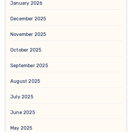
January 2026
December 2025
November 2025
October 2025
September 2025
August 2025
July 2025
June 2025
May 2025