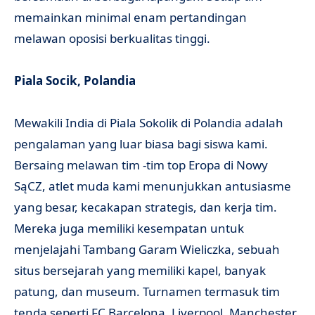
memainkan minimal enam pertandingan
melawan oposisi berkualitas tinggi.
Piala Socik, Polandia
Mewakili India di Piala Sokolik di Polandia adalah
pengalaman yang luar biasa bagi siswa kami.
Bersaing melawan tim -tim top Eropa di Nowy
SąCZ, atlet muda kami menunjukkan antusiasme
yang besar, kecakapan strategis, dan kerja tim.
Mereka juga memiliki kesempatan untuk
menjelajahi Tambang Garam Wieliczka, sebuah
situs bersejarah yang memiliki kapel, banyak
patung, dan museum. Turnamen termasuk tim
tenda seperti FC Barcelona, Liverpool, Manchester