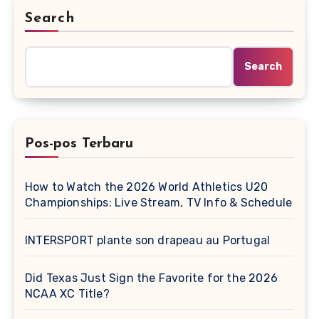
Search
Search
Pos-pos Terbaru
How to Watch the 2026 World Athletics U20
Championships: Live Stream, TV Info & Schedule
INTERSPORT plante son drapeau au Portugal
Did Texas Just Sign the Favorite for the 2026
NCAA XC Title?