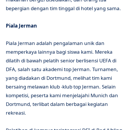
bepergian dengan tim tinggal di hotel yang sama.
Piala Jerman
Piala Jerman adalah pengalaman unik dan
memperkaya lainnya bagi siswa kami. Mereka
dilatih di bawah pelatih senior berlisensi UEFA di
DFA, salah satu akademi top Jerman. Turnamen,
yang diadakan di Dortmund, melihat tim kami
bersaing melawan klub -klub top Jerman. Selain
kompetisi, peserta kami menjelajahi Munich dan
Dortmund, terlibat dalam berbagai kegiatan
rekreasi.