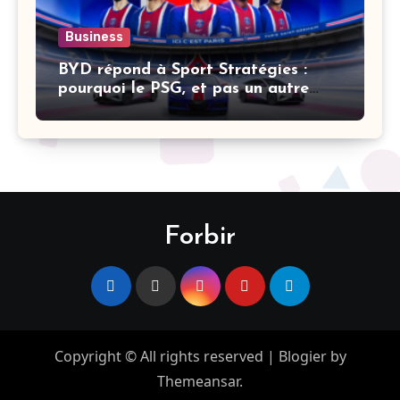
Business
BYD répond à Sport Stratégies :
pourquoi le PSG, et pas un autre
club
Forbir
Copyright © All rights reserved
|
Blogier
by
Themeansar
.