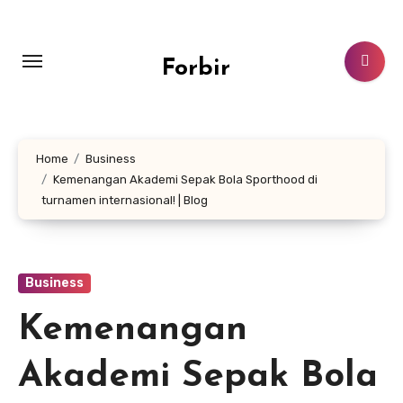
Skip
to
content
Forbir
Home
Business
Kemenangan Akademi Sepak Bola Sporthood di
turnamen internasional! | Blog
Business
Kemenangan
Akademi Sepak Bola