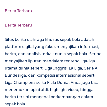
Berita Terbaru
Berita Terbaru
Situs berita olahraga khusus sepak bola adalah
platform digital yang fokus menyajikan informasi,
berita, dan analisis terkait dunia sepak bola. Sering
menyajikan liputan mendalam tentang liga-liga
utama dunia seperti Liga Inggris, La Liga, Serie A,
Bundesliga, dan kompetisi internasional seperti
Liga Champions serta Piala Dunia. Anda juga bisa
menemukan opini ahli, highlight video, hingga
berita terkini mengenai perkembangan dalam
sepak bola.