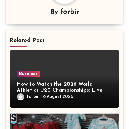
By
forbir
Related Post
Business
How to Watch the 2026 World
Athletics U20 Championships: Live
Stream, TV Info & Schedule
forbir
6 August 2026