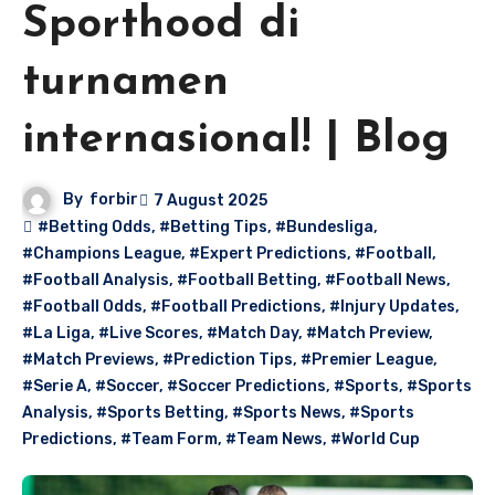
Sporthood di
turnamen
internasional! | Blog
By
forbir
7 August 2025
#Betting Odds
,
#Betting Tips
,
#Bundesliga
,
#Champions League
,
#Expert Predictions
,
#Football
,
#Football Analysis
,
#Football Betting
,
#Football News
,
#Football Odds
,
#Football Predictions
,
#Injury Updates
,
#La Liga
,
#Live Scores
,
#Match Day
,
#Match Preview
,
#Match Previews
,
#Prediction Tips
,
#Premier League
,
#Serie A
,
#Soccer
,
#Soccer Predictions
,
#Sports
,
#Sports
Analysis
,
#Sports Betting
,
#Sports News
,
#Sports
Predictions
,
#Team Form
,
#Team News
,
#World Cup