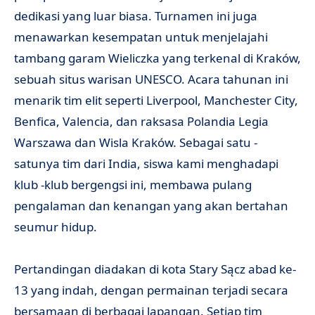
dedikasi yang luar biasa. Turnamen ini juga
menawarkan kesempatan untuk menjelajahi
tambang garam Wieliczka yang terkenal di Kraków,
sebuah situs warisan UNESCO. Acara tahunan ini
menarik tim elit seperti Liverpool, Manchester City,
Benfica, Valencia, dan raksasa Polandia Legia
Warszawa dan Wisla Kraków. Sebagai satu -
satunya tim dari India, siswa kami menghadapi
klub -klub bergengsi ini, membawa pulang
pengalaman dan kenangan yang akan bertahan
seumur hidup.
Pertandingan diadakan di kota Stary Sącz abad ke-
13 yang indah, dengan permainan terjadi secara
bersamaan di berbagai lapangan. Setiap tim