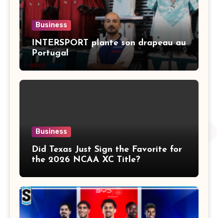
Business
INTERSPORT plante son drapeau au
Portugal
Business
Did Texas Just Sign the Favorite for
the 2026 NCAA XC Title?