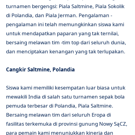
turnamen bergengsi: Piala Saltmine, Piala Sokolik
di Polandia, dan Piala Jerman. Pengalaman -
pengalaman ini telah memungkinkan siswa kami
untuk mendapatkan paparan yang tak ternilai,
bersaing melawan tim -tim top dari seluruh dunia,
dan menciptakan kenangan yang tak terlupakan.
Cangkir Saltmine, Polandia
Siswa kami memiliki kesempatan luar biasa untuk
mewakili India di salah satu turnamen sepak bola
pemuda terbesar di Polandia, Piala Saltmine.
Bersaing melawan tim dari seluruh Eropa di
fasilitas terkemuka di provinsi gunung Nowy SąCZ,
para pemain kami menunjukkan kinerja dan