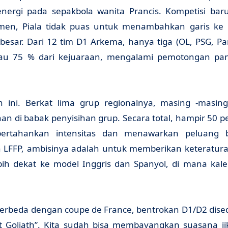
ergi pada sepakbola wanita Prancis. Kompetisi baru
men, Piala tidak puas untuk menambahkan garis ke k
sar. Dari 12 tim D1 Arkema, hanya tiga (OL, PSG, Par
tau 75 % dari kejuaraan, mengalami pemotongan pa
ini. Berkat lima grup regionalnya, masing -masin
 di babak penyisihan grup. Secara total, hampir 50 p
ertahankan intensitas dan menawarkan peluang 
LFFP, ambisinya adalah untuk memberikan keteratura
h dekat ke model Inggris dan Spanyol, di mana kal
Berbeda dengan coupe de France, bentrokan D1/D2 dise
nst Goliath”. Kita sudah bisa membayangkan suasana ji