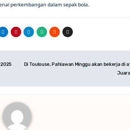
engenai perkembangan dalam sepak bola.
– 2025
Di Toulouse, Pahlawan Minggu akan bekerja di at
Juara