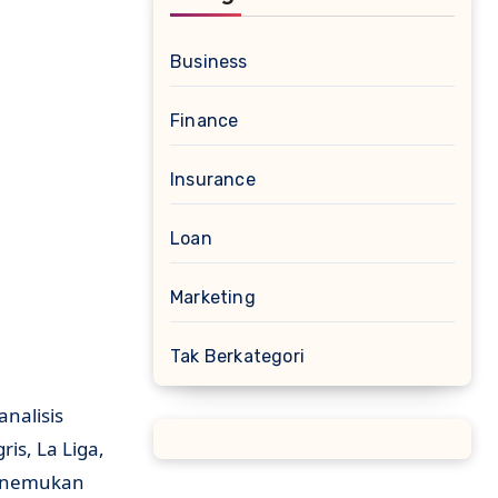
Business
Finance
Insurance
Loan
Marketing
Tak Berkategori
analisis
is, La Liga,
 menemukan