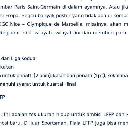
mbar Paris Saint-Germain di dalam ayamnya. Atau jika
 Eropa. Begitu banyak poster yang tidak ada di kompeti
C Nice – Olympique de Marseille, misalnya, akan me
Regional ini di wilayah -wilayah ini dan memberi par
 dari Liga Kedua
ekatan
tuk penalti (2 poin), kalah dari penalti (1 pt), kekalaha
enuhi syarat untuk kuartal -final
FFP
 baru. Di luar Sportsman, Piala LFFP juga bisa men