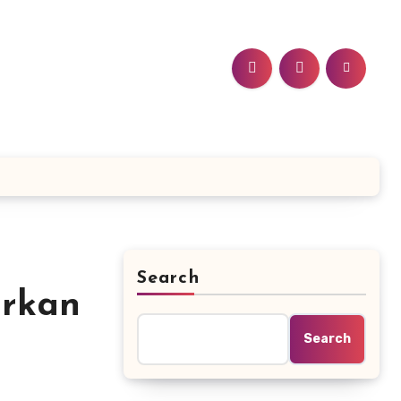
Search
urkan
Search