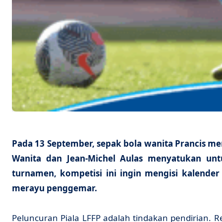
Pada 13 September, sepak bola wanita Prancis memasuki era baru. Dengan Piala LFFP, Liga Sepak Bola Profesional
Wanita dan Jean-Michel Aulas menyatukan unt
turnamen, kompetisi ini ingin mengisi kalend
merayu penggemar.
Peluncuran Piala LFFP adalah tindakan pendirian. Resmi pada musim semi 2024 dan masuk ke kantor pada 1 Juli, LFFP