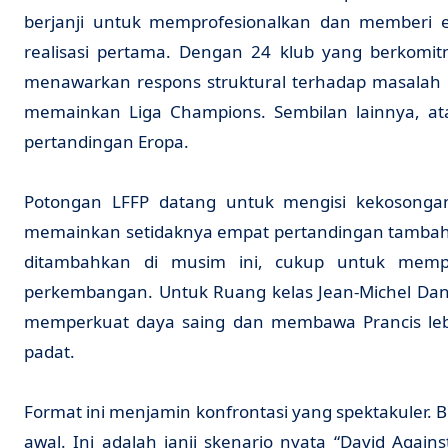
berjanji untuk memprofesionalkan dan memberi en
realisasi pertama. Dengan 24 klub yang berkomit
menawarkan respons struktural terhadap masalah be
memainkan Liga Champions. Sembilan lainnya, a
pertandingan Eropa.
Potongan LFFP datang untuk mengisi kekosongan 
memainkan setidaknya empat pertandingan tambahan
ditambahkan di musim ini, cukup untuk memp
perkembangan. Untuk
Ruang kelas Jean-Michel
Dan 
memperkuat daya saing dan membawa Prancis lebi
padat.
Format ini menjamin konfrontasi yang spektakuler. 
awal. Ini adalah janji skenario nyata “David Agai