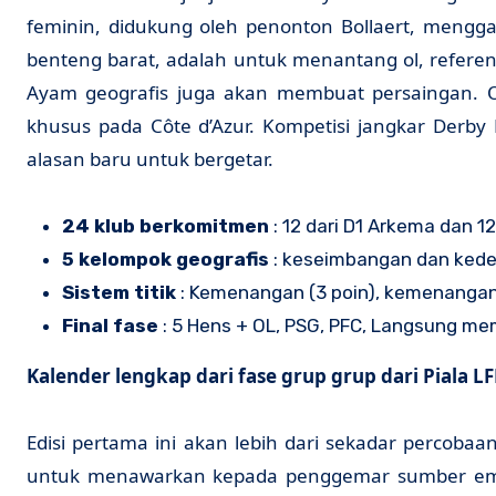
feminin, didukung oleh penonton Bollaert, mengga
benteng barat, adalah untuk menantang ol, referensi
Ayam geografis juga akan membuat persaingan. OG
khusus pada Côte d’Azur. Kompetisi jangkar Derby 
alasan baru untuk bergetar.
24 klub berkomitmen
: 12 dari D1 Arkema dan 12
5 kelompok geografis
: keseimbangan dan ked
Sistem titik
: Kemenangan (3 poin), kemenangan un
Final fase
: 5 Hens + OL, PSG, PFC, Langsung mem
Kalender lengkap dari fase grup grup dari Piala L
Edisi pertama ini akan lebih dari sekadar percobaan. Ini adalah tes ukuran hidup untuk ambisi LFFP dan kesempatan
untuk menawarkan kepada penggemar sumber emosi