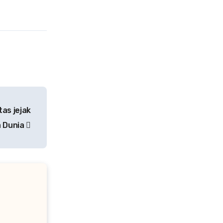
as jejak
 Dunia