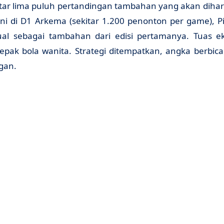
tar lima puluh pertandingan tambahan yang akan diharga
i di D1 Arkema (sekitar 1.200 penonton per game), Pi
jual sebagai tambahan dari edisi pertamanya. Tuas 
k bola wanita. Strategi ditempatkan, angka berbicar
ngan.