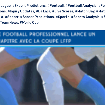
League
,
#Expert Predictions
,
#Football
,
#Football Analysis
,
#Fo
ions
,
#Injury Updates
,
#La Liga
,
#Live Scores
,
#Match Day
,
#Mat
 A
,
#Soccer
,
#Soccer Predictions
,
#Sports
,
#Sports Analysis
,
#
Team News
,
#World Cup