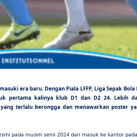
uk pertama kalinya klub D1 dan D2 24. Lebih da
er yang terlalu berongga dan menawarkan poster 