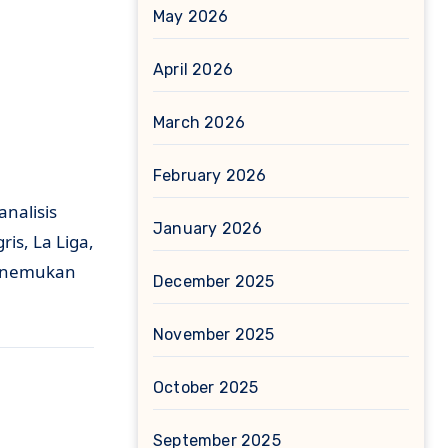
May 2026
April 2026
March 2026
February 2026
analisis
January 2026
is, La Liga,
 menemukan
December 2025
November 2025
October 2025
September 2025