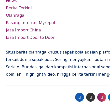
News
Berita Terkini
Olahraga
Pasang Internet Myrepublic
Jasa Import China
Jasa Import Door to Door
Situs berita olahraga khusus sepak bola adalah platfo
terkait dunia sepak bola. Sering menyajikan liputan m
Serie A, Bundesliga, dan kompetisi internasional se
opini ahli, highlight video, hingga berita terkini m