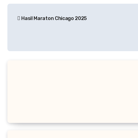
Post
Hasil Maraton Chicago 2025
navigation