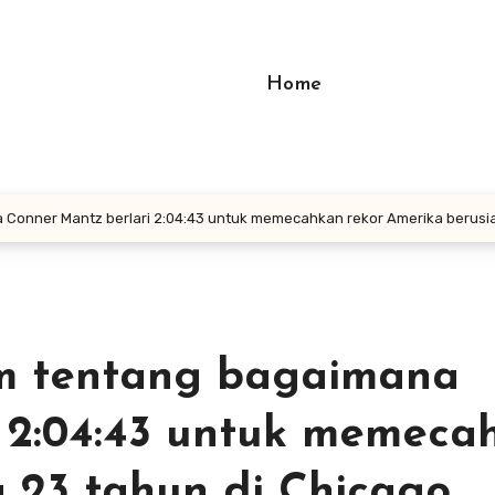
Home
onner Mantz berlari 2:04:43 untuk memecahkan rekor Amerika berusia
 tentang bagaimana
 2:04:43 untuk memeca
a 23 tahun di Chicago