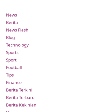
News
Berita
News Flash
Blog
Technology
Sports
Sport
Football
Tips
Finance
Berita Terkini
Berita Terbaru
Berita Kekinian