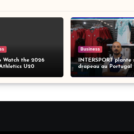
ss
Business
o Watch the 2026
INTERSPORT plante 
Athletics U20
drapeau au Portugal
onships: Live Stream,
o & Schedule