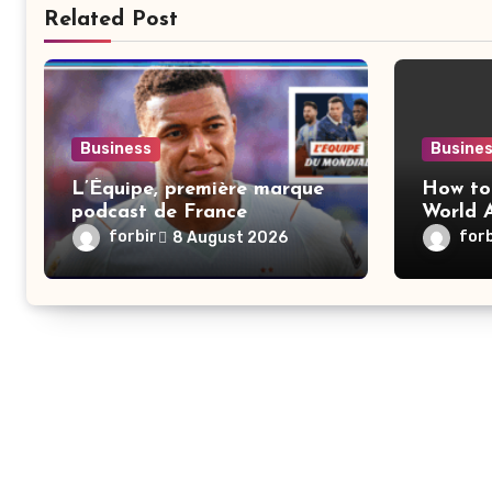
Related Post
Business
Busine
L’Équipe, première marque
How to
podcast de France
World 
Champio
forbir
forb
8 August 2026
TV Inf