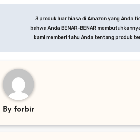
3 produk luar biasa di Amazon yang Anda ti
bahwa Anda BENAR-BENAR membutuhkannya
kami memberi tahu Anda tentang produk t
By
forbir