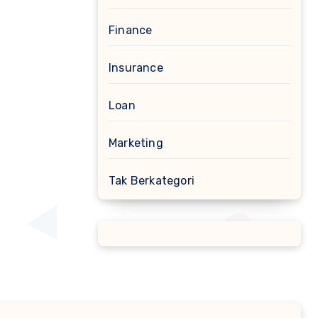
Finance
Insurance
Loan
Marketing
Tak Berkategori