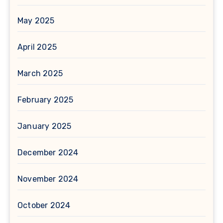
May 2025
April 2025
March 2025
February 2025
January 2025
December 2024
November 2024
October 2024