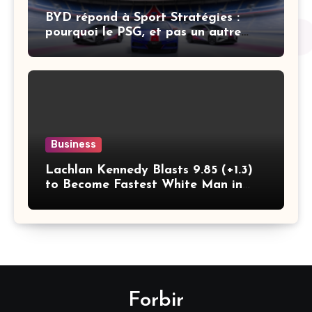
BYD répond à Sport Stratégies :
pourquoi le PSG, et pas un autre
club
Business
Lachlan Kennedy Blasts 9.85 (+1.3)
to Become Fastest White Man in
History as Emmanuel Eseme Takes
Comm Games Gold in 9.83
Forbir