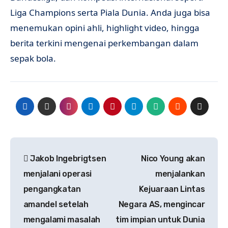
Liga Champions serta Piala Dunia. Anda juga bisa
menemukan opini ahli, highlight video, hingga
berita terkini mengenai perkembangan dalam
sepak bola.
Post
Jakob Ingebrigtsen
Nico Young akan
navigation
menjalani operasi
menjalankan
pengangkatan
Kejuaraan Lintas
amandel setelah
Negara AS, mengincar
mengalami masalah
tim impian untuk Dunia