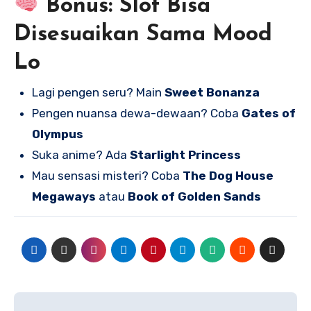
Bonus: Slot Bisa
Disesuaikan Sama Mood
Lo
Lagi pengen seru? Main
Sweet Bonanza
Pengen nuansa dewa-dewaan? Coba
Gates of
Olympus
Suka anime? Ada
Starlight Princess
Mau sensasi misteri? Coba
The Dog House
Megaways
atau
Book of Golden Sands
Post