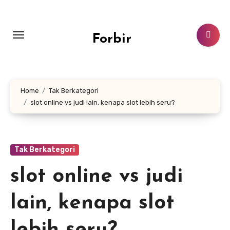
Skip
to
content
Forbir
Home
Tak Berkategori
slot online vs judi lain, kenapa slot lebih seru?
Tak Berkategori
slot online vs judi
lain, kenapa slot