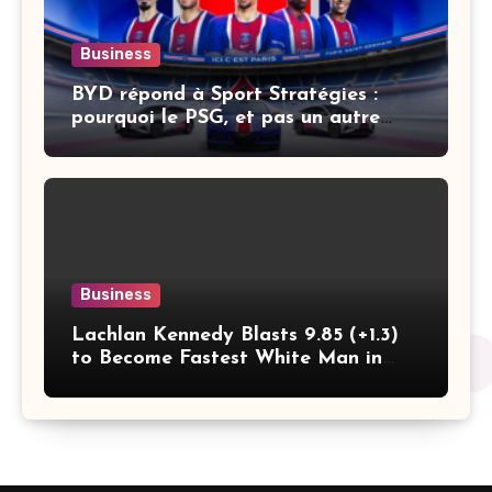
Business
BYD répond à Sport Stratégies :
pourquoi le PSG, et pas un autre
club
Business
Lachlan Kennedy Blasts 9.85 (+1.3)
to Become Fastest White Man in
History as Emmanuel Eseme Takes
Comm Games Gold in 9.83