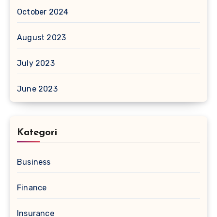
October 2024
August 2023
July 2023
June 2023
Kategori
Business
Finance
Insurance