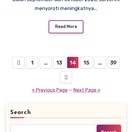
menyoroti meningkatnya…
Read More
Posts
1
…
13
14
15
…
39
pagination
« Previous Page
—
Next Page »
Search