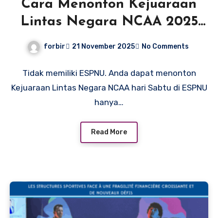
Cara Menonton Kejuaraan
Lintas Negara NCAA 2025
seharga $2
forbir
21 November 2025
No Comments
Tidak memiliki ESPNU. Anda dapat menonton
Kejuaraan Lintas Negara NCAA hari Sabtu di ESPNU
hanya…
Read More