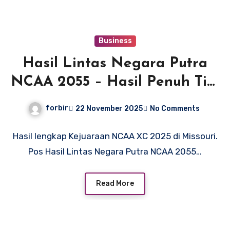
Business
Hasil Lintas Negara Putra
NCAA 2055 – Hasil Penuh Tim
& Individu
forbir
22 November 2025
No Comments
Hasil lengkap Kejuaraan NCAA XC 2025 di Missouri.
Pos Hasil Lintas Negara Putra NCAA 2055…
Read More