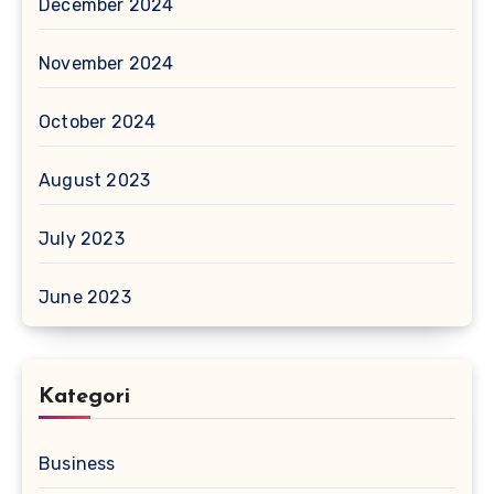
December 2024
November 2024
October 2024
August 2023
July 2023
June 2023
Kategori
Business