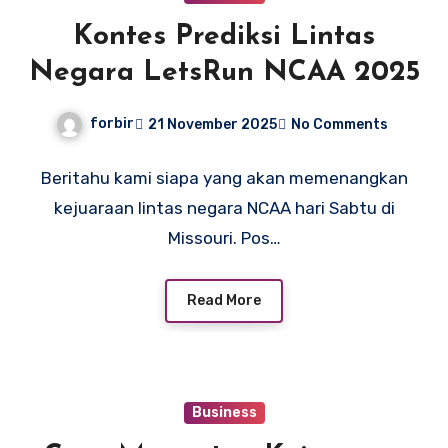
Kontes Prediksi Lintas
Negara LetsRun NCAA 2025
forbir
21 November 2025
No Comments
Beritahu kami siapa yang akan memenangkan
kejuaraan lintas negara NCAA hari Sabtu di
Missouri. Pos…
Read More
Business