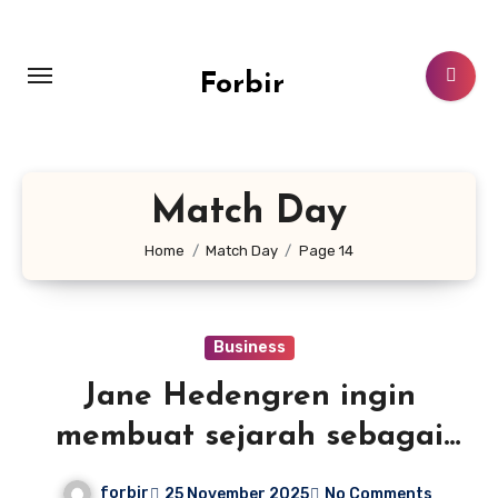
Skip
to
content
Forbir
Match Day
Home
Match Day
Page 14
Business
Jane Hedengren ingin
membuat sejarah sebagai
mahasiswa baru pertama
forbir
25 November 2025
No Comments