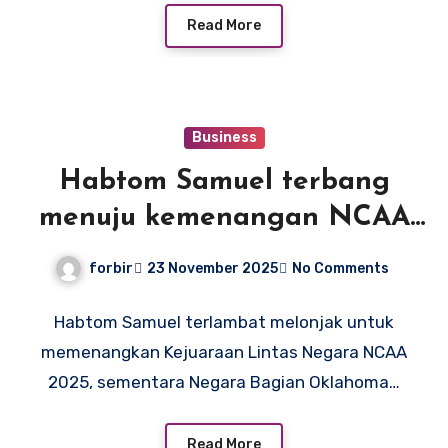
Read More
Business
Habtom Samuel terbang
menuju kemenangan NCAA
XC saat OK State
forbir
23 November 2025
No Comments
memenangkan gelar kedua
dalam tiga tahun
Habtom Samuel terlambat melonjak untuk
memenangkan Kejuaraan Lintas Negara NCAA
2025, sementara Negara Bagian Oklahoma…
Read More