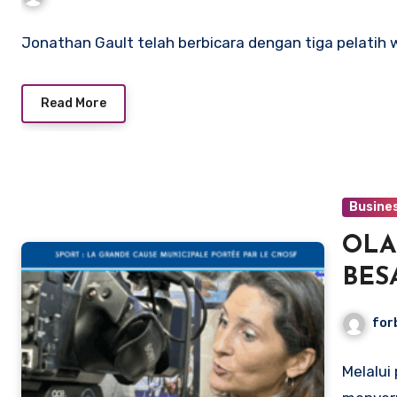
Jonathan Gault telah berbicara dengan tiga pelatih wa
Read More
Busine
OLA
BES
CNO
for
Melalu