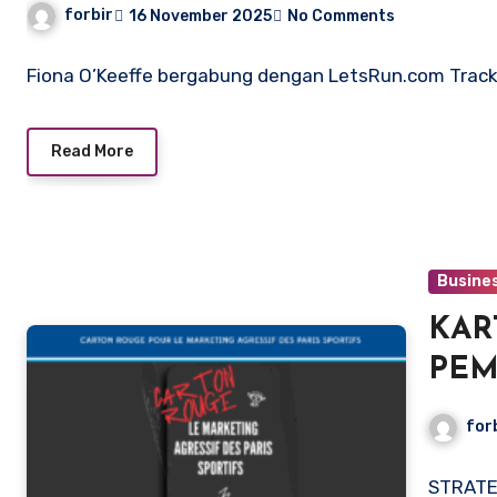
forbir
16 November 2025
No Comments
Fiona O’Keeffe bergabung dengan LetsRun.com Track T
Read More
Busine
KAR
PEM
for
STRATE