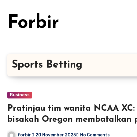
Skip
to
Forbir
content
Sports Betting
Business
Pratinjau tim wanita NCAA XC:
bisakah Oregon membatalkan 
forbir
20 November 2025
No Comments