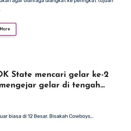
kan agar olahraga diangkat ke peringkat tujuan
…
 More
OK State mencari gelar ke-2
 mengejar gelar di tengah
luar biasa di 12 Besar. Bisakah Cowboys…