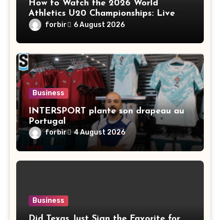
How to Watch the 2026 World
Athletics U20 Championships: Live
Stream, TV Info & Schedule
forbir
6 August 2026
Business
INTERSPORT plante son drapeau au
Portugal
forbir
4 August 2026
Business
Did Texas Just Sign the Favorite for