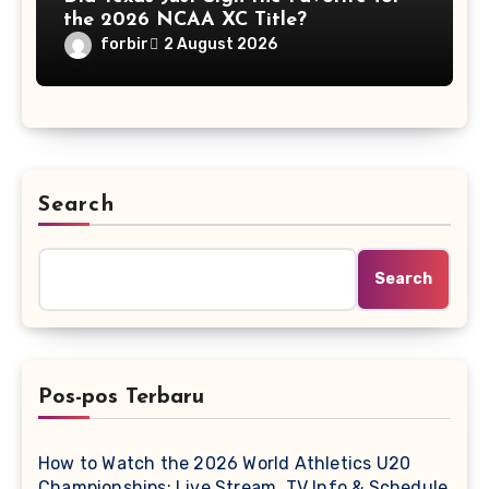
the 2026 NCAA XC Title?
forbir
2 August 2026
Search
Search
Pos-pos Terbaru
How to Watch the 2026 World Athletics U20
Championships: Live Stream, TV Info & Schedule