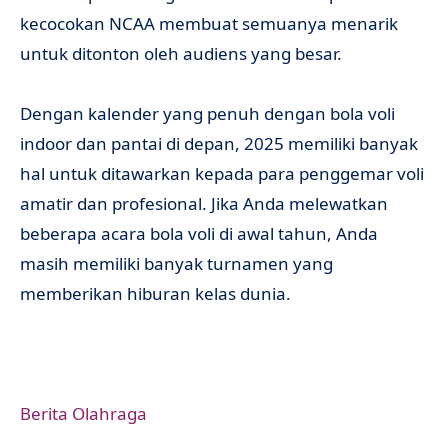
kecocokan NCAA membuat semuanya menarik
untuk ditonton oleh audiens yang besar.
Dengan kalender yang penuh dengan bola voli
indoor dan pantai di depan, 2025 memiliki banyak
hal untuk ditawarkan kepada para penggemar voli
amatir dan profesional. Jika Anda melewatkan
beberapa acara bola voli di awal tahun, Anda
masih memiliki banyak turnamen yang
memberikan hiburan kelas dunia.
Berita Olahraga