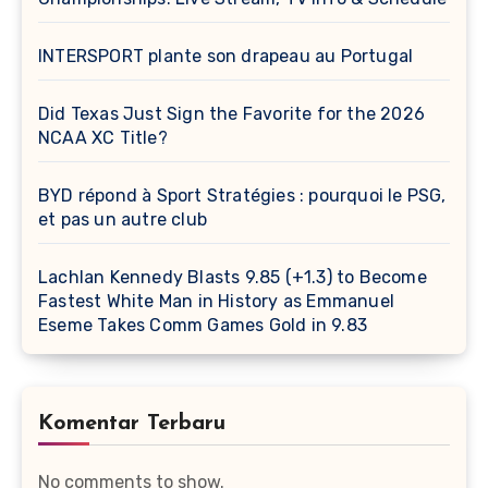
INTERSPORT plante son drapeau au Portugal
Did Texas Just Sign the Favorite for the 2026
NCAA XC Title?
BYD répond à Sport Stratégies : pourquoi le PSG,
et pas un autre club
Lachlan Kennedy Blasts 9.85 (+1.3) to Become
Fastest White Man in History as Emmanuel
Eseme Takes Comm Games Gold in 9.83
Komentar Terbaru
No comments to show.