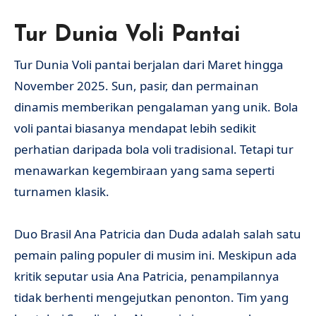
Tur Dunia Voli Pantai
Tur Dunia Voli pantai berjalan dari Maret hingga
November 2025. Sun, pasir, dan permainan
dinamis memberikan pengalaman yang unik. Bola
voli pantai biasanya mendapat lebih sedikit
perhatian daripada bola voli tradisional. Tetapi tur
menawarkan kegembiraan yang sama seperti
turnamen klasik.
Duo Brasil Ana Patricia dan Duda adalah salah satu
pemain paling populer di musim ini. Meskipun ada
kritik seputar usia Ana Patricia, penampilannya
tidak berhenti mengejutkan penonton. Tim yang