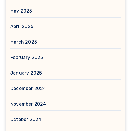
May 2025
April 2025
March 2025
February 2025
January 2025
December 2024
November 2024
October 2024