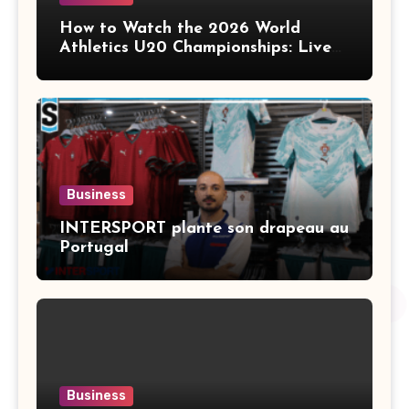
How to Watch the 2026 World
Athletics U20 Championships: Live
Stream, TV Info & Schedule
Business
INTERSPORT plante son drapeau au
Portugal
Business