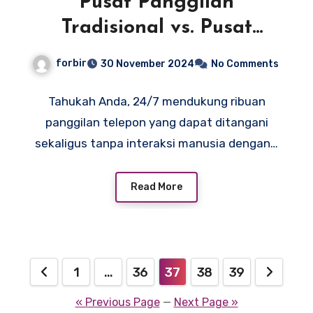
Pusat Panggilan
Tradisional vs. Pusat
Panggilan AI
forbir
30 November 2024
No Comments
Tahukah Anda, 24/7 mendukung ribuan
panggilan telepon yang dapat ditangani
sekaligus tanpa interaksi manusia dengan…
Read More
Posts
1
…
36
37
38
39
pagination
« Previous Page
—
Next Page »