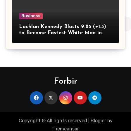
Business
Lachlan Kennedy Blasts 9.85 (+1.3)
to Become Fastest White Man in
History as Emmanuel Eseme Takes
Comm Games Gold in 9.83
Forbir
Copyright © All rights reserved
|
Blogier
by
Themeansar
.