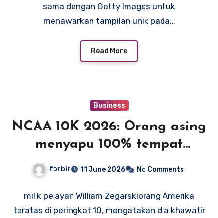
sama dengan Getty Images untuk
menawarkan tampilan unik pada…
Read More
Business
NCAA 10K 2026: Orang asing
menyapu 100% tempat
mencetak gol untuk pertama
forbir
11 June 2026
No Comments
kalinya dalam sejarah
lintasan putra
milik pelayan William Zegarskiorang Amerika
teratas di peringkat 10, mengatakan dia khawatir