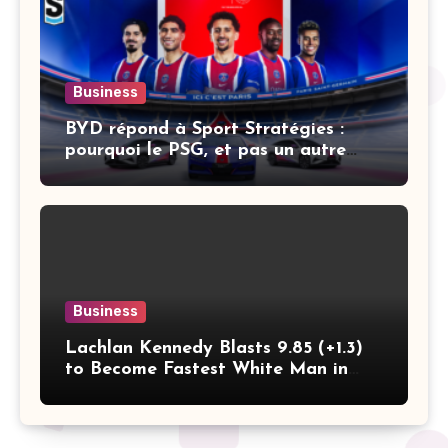
Business
BYD répond à Sport Stratégies :
pourquoi le PSG, et pas un autre
club
Business
Lachlan Kennedy Blasts 9.85 (+1.3)
to Become Fastest White Man in
History as Emmanuel Eseme Takes
Comm Games Gold in 9.83