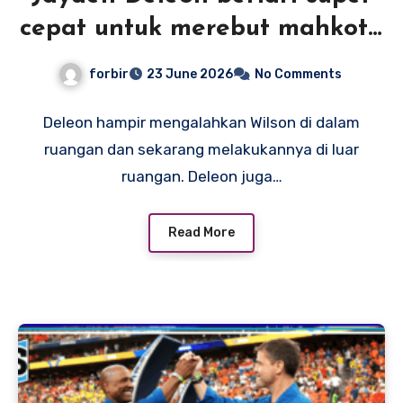
cepat untuk merebut mahkota
AS U20m dari Quincy Wilson
forbir
23 June 2026
No Comments
— apakah dia sekarang
memiliki prospek 400m yang
Deleon hampir mengalahkan Wilson di dalam
ruangan dan sekarang melakukannya di luar
lebih baik?
ruangan. Deleon juga…
Read More