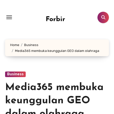
Skip
to
content
Forbir
Home
Business
Media365 membuka keunggulan GEO dalam olahraga
Business
Media365 membuka
keunggulan GEO