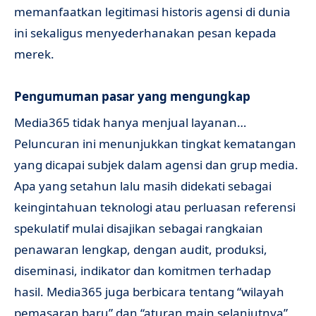
memanfaatkan legitimasi historis agensi di dunia
ini sekaligus menyederhanakan pesan kepada
merek.
Pengumuman pasar yang mengungkap
Media365 tidak hanya menjual layanan…
Peluncuran ini menunjukkan tingkat kematangan
yang dicapai subjek dalam agensi dan grup media.
Apa yang setahun lalu masih didekati sebagai
keingintahuan teknologi atau perluasan referensi
spekulatif mulai disajikan sebagai rangkaian
penawaran lengkap, dengan audit, produksi,
diseminasi, indikator dan komitmen terhadap
hasil. Media365 juga berbicara tentang “wilayah
pemasaran baru” dan “aturan main selanjutnya”,