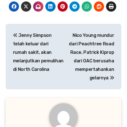
Post
Jenny Simpson
Nico Young mundur
navigation
telah keluar dari
dari Peachtree Road
rumah sakit, akan
Race, Patrick Kiprop
melanjutkan pemulihan
dari OAC berusaha
di North Carolina
mempertahankan
gelarnya