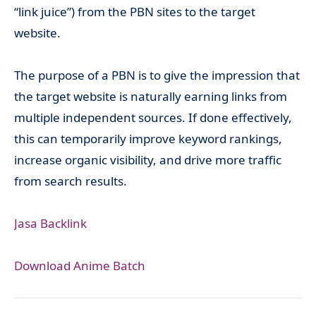
“link juice”) from the PBN sites to the target
website.
The purpose of a PBN is to give the impression that
the target website is naturally earning links from
multiple independent sources. If done effectively,
this can temporarily improve keyword rankings,
increase organic visibility, and drive more traffic
from search results.
Jasa Backlink
Download Anime Batch