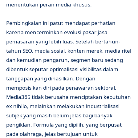
menentukan peran media khusus.
Pembingkaian ini patut mendapat perhatian
karena mencerminkan evolusi pasar jasa
pemasaran yang lebih luas. Setelah bertahun-
tahun SEO, media sosial, konten merek, media ritel
dan kemudian pengaruh, segmen baru sedang
dibentuk seputar optimalisasi visibilitas dalam
tanggapan yang dihasilkan. Dengan
memposisikan diri pada penawaran sektoral,
Media365 tidak berusaha menciptakan kebutuhan
ex nihilo, melainkan melakukan industrialisasi
subjek yang masih belum jelas bagi banyak
pengiklan. Formula yang dipilih, yang berpusat
pada olahraga, jelas bertujuan untuk