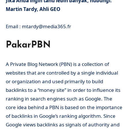
Jika Anda ingin tahu lebih banyak, hubungi:
Martin Tardy,
Ahli GEO
Email : mtardy@media365.fr
PakarPBN
A Private Blog Network (PBN) is a collection of
websites that are controlled by a single individual
or organization and used primarily to build
backlinks to a “money site” in order to influence its
ranking in search engines such as Google. The
core idea behind a PBN is based on the importance
of backlinks in Google’s ranking algorithm. Since
Google views backlinks as signals of authority and