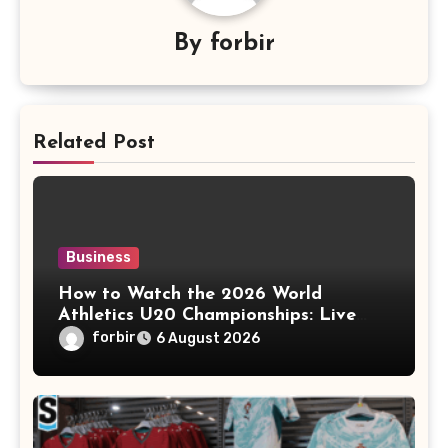
By
forbir
Related Post
Business
How to Watch the 2026 World
Athletics U20 Championships: Live
Stream, TV Info & Schedule
forbir
6 August 2026