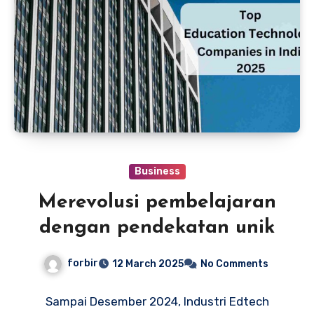
Business
Merevolusi pembelajaran
dengan pendekatan unik
forbir
12 March 2025
No Comments
Sampai Desember 2024, Industri Edtech