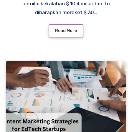
bernilai kekalahan $ 10,4 miliardan itu
diharapkan meroket $ 30…
Read More