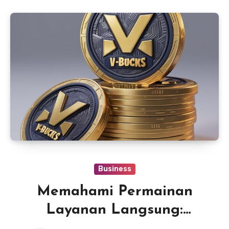
Business
Memahami Permainan
Layanan Langsung:
Panduan Orang Tua