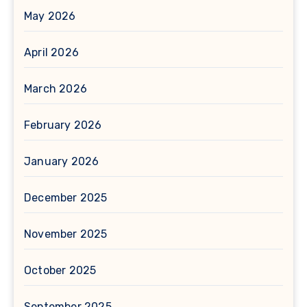
May 2026
April 2026
March 2026
February 2026
January 2026
December 2025
November 2025
October 2025
September 2025