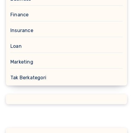
Finance
Insurance
Loan
Marketing
Tak Berkategori