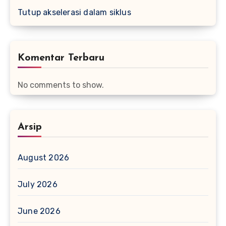
Tutup akselerasi dalam siklus
Komentar Terbaru
No comments to show.
Arsip
August 2026
July 2026
June 2026