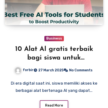
Business
10 Alat AI gratis terbaik
bagi siswa untuk
meningkatkan
forbir
27 March 2025
No Comments
produktivitas
Di era digital saat ini, siswa memiliki akses ke
berbagai alat bertenaga AI yang dapat…
Read More