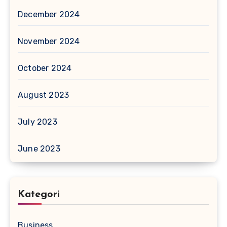
December 2024
November 2024
October 2024
August 2023
July 2023
June 2023
Kategori
Business