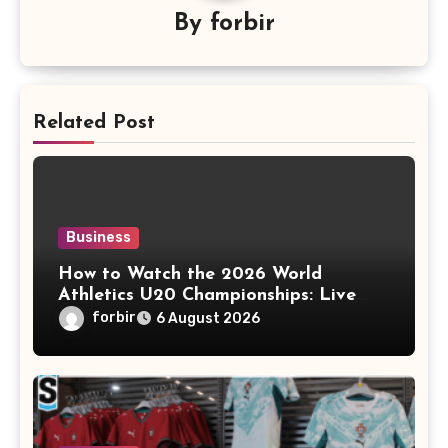
By
forbir
Related Post
Business
How to Watch the 2026 World
Athletics U20 Championships: Live
Stream, TV Info & Schedule
forbir
6 August 2026