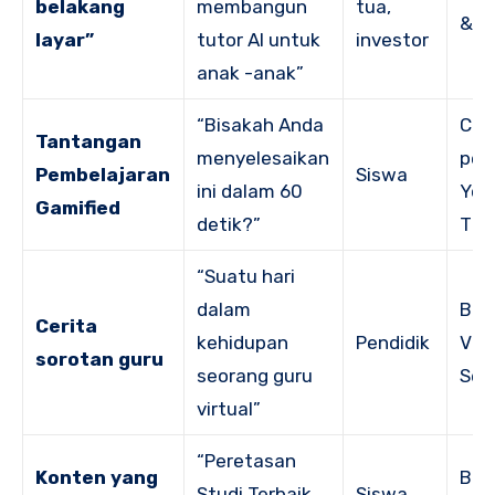
belakang
membangun
tua,
& L
layar”
tutor AI untuk
investor
anak -anak”
“Bisakah Anda
Cel
Tantangan
menyelesaikan
pen
Pembelajaran
Siswa
ini dalam 60
You
Gamified
detik?”
Tik
“Suatu hari
dalam
Blo
Cerita
kehidupan
Pendidik
Vid
sorotan guru
seorang guru
Seri
virtual”
“Peretasan
Konten yang
Blog
Studi Terbaik
Siswa,