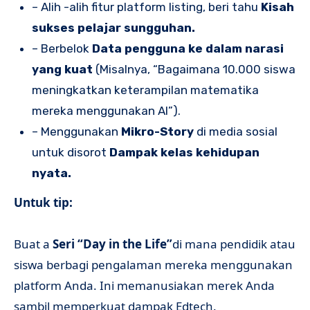
– Alih -alih fitur platform listing, beri tahu
Kisah
sukses pelajar sungguhan.
– Berbelok
Data pengguna ke dalam narasi
yang kuat
(Misalnya, “Bagaimana 10.000 siswa
meningkatkan keterampilan matematika
mereka menggunakan AI”).
– Menggunakan
Mikro-Story
di media sosial
untuk disorot
Dampak kelas kehidupan
nyata.
Untuk tip:
Buat a
Seri “Day in the Life”
di mana pendidik atau
siswa berbagi pengalaman mereka menggunakan
platform Anda. Ini memanusiakan merek Anda
sambil memperkuat dampak Edtech.