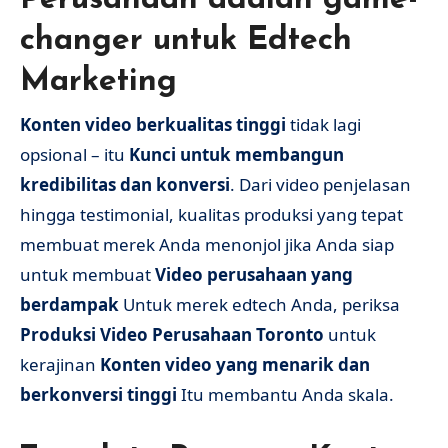
Perusahaan adalah game-
changer untuk Edtech
Marketing
Konten video berkualitas tinggi
tidak lagi
opsional – itu
Kunci untuk membangun
kredibilitas dan konversi
. Dari video penjelasan
hingga testimonial, kualitas produksi yang tepat
membuat merek Anda menonjol jika Anda siap
untuk membuat
Video perusahaan yang
berdampak
Untuk merek edtech Anda, periksa
Produksi Video Perusahaan Toronto
untuk
kerajinan
Konten video yang menarik dan
berkonversi tinggi
Itu membantu Anda skala.