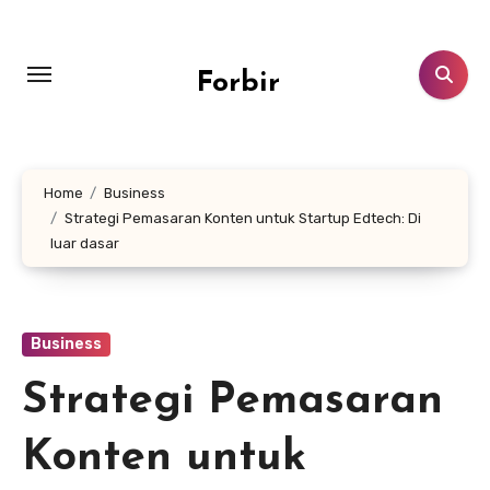
Skip
to
content
Forbir
Home
Business
Strategi Pemasaran Konten untuk Startup Edtech: Di
luar dasar
Business
Strategi Pemasaran
Konten untuk