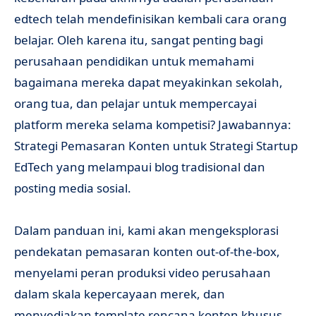
edtech telah mendefinisikan kembali cara orang
belajar. Oleh karena itu, sangat penting bagi
perusahaan pendidikan untuk memahami
bagaimana mereka dapat meyakinkan sekolah,
orang tua, dan pelajar untuk mempercayai
platform mereka selama kompetisi? Jawabannya:
Strategi Pemasaran Konten untuk Strategi Startup
EdTech yang melampaui blog tradisional dan
posting media sosial.
Dalam panduan ini, kami akan mengeksplorasi
pendekatan pemasaran konten out-of-the-box,
menyelami peran produksi video perusahaan
dalam skala kepercayaan merek, dan
menyediakan template rencana konten khusus