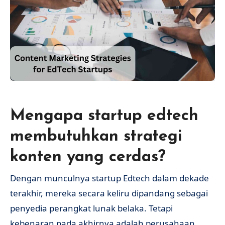
Mengapa startup edtech
membutuhkan strategi
konten yang cerdas?
Dengan munculnya startup Edtech dalam dekade
terakhir, mereka secara keliru dipandang sebagai
penyedia perangkat lunak belaka. Tetapi
kebenaran pada akhirnya adalah perusahaan