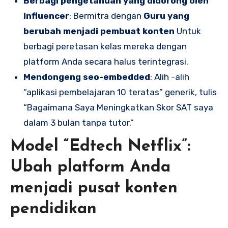
Berbagi pengetahuan yang didorong oleh
influencer
: Bermitra dengan
Guru yang
berubah menjadi pembuat konten
Untuk
berbagi peretasan kelas mereka dengan
platform Anda secara halus terintegrasi.
Mendongeng seo-embedded
: Alih -alih
“aplikasi pembelajaran 10 teratas” generik, tulis
“Bagaimana Saya Meningkatkan Skor SAT saya
dalam 3 bulan tanpa tutor.”
Model “Edtech Netflix”:
Ubah platform Anda
menjadi pusat konten
pendidikan