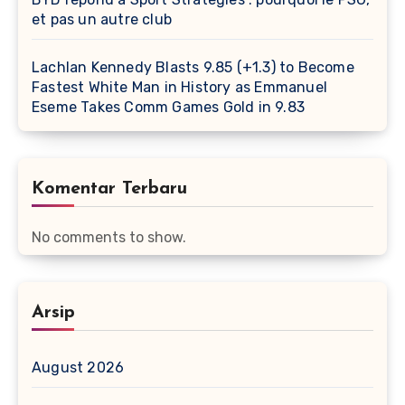
et pas un autre club
Lachlan Kennedy Blasts 9.85 (+1.3) to Become
Fastest White Man in History as Emmanuel
Eseme Takes Comm Games Gold in 9.83
Komentar Terbaru
No comments to show.
Arsip
August 2026