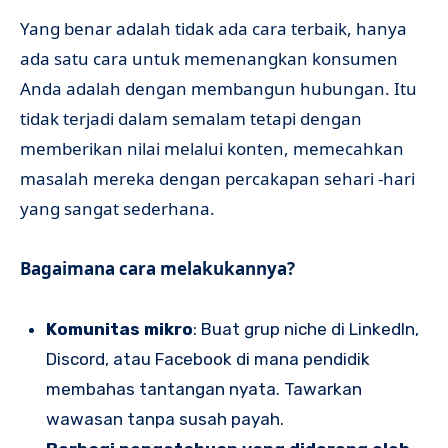
Yang benar adalah tidak ada cara terbaik, hanya
ada satu cara untuk memenangkan konsumen
Anda adalah dengan membangun hubungan. Itu
tidak terjadi dalam semalam tetapi dengan
memberikan nilai melalui konten, memecahkan
masalah mereka dengan percakapan sehari -hari
yang sangat sederhana.
Bagaimana cara melakukannya?
Komunitas mikro
: Buat grup niche di LinkedIn,
Discord, atau Facebook di mana pendidik
membahas tantangan nyata. Tawarkan
wawasan tanpa susah payah.