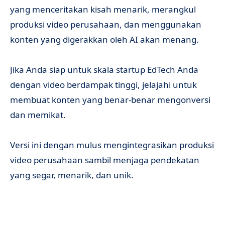
yang menceritakan kisah menarik, merangkul
produksi video perusahaan, dan menggunakan
konten yang digerakkan oleh AI akan menang.
Jika Anda siap untuk skala startup EdTech Anda
dengan video berdampak tinggi, jelajahi untuk
membuat konten yang benar-benar mengonversi
dan memikat.
Versi ini dengan mulus mengintegrasikan produksi
video perusahaan sambil menjaga pendekatan
yang segar, menarik, dan unik.