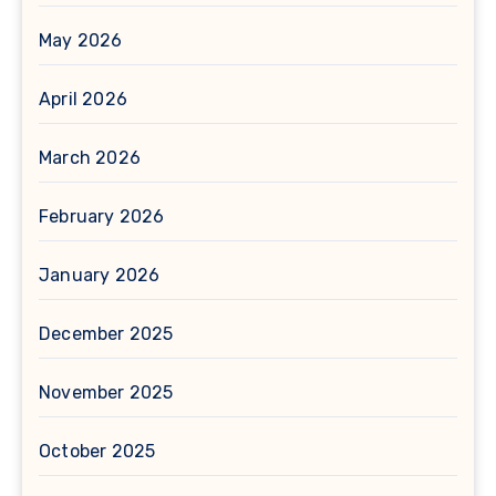
May 2026
April 2026
March 2026
February 2026
January 2026
December 2025
November 2025
October 2025