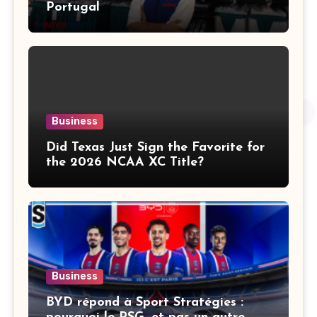
Portugal
Business
Did Texas Just Sign the Favorite for
the 2026 NCAA XC Title?
Business
BYD répond à Sport Stratégies :