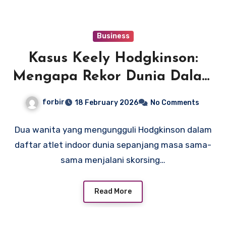
Business
Kasus Keely Hodgkinson:
Mengapa Rekor Dunia Dalam
Ruangan Sudah Menjadi
forbir
18 February 2026
No Comments
Miliknya
Dua wanita yang mengungguli Hodgkinson dalam
daftar atlet indoor dunia sepanjang masa sama-
sama menjalani skorsing…
Read More