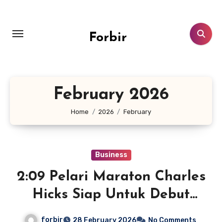
Skip
to
content
Forbir
February 2026
Home
2026
February
Business
2:09 Pelari Maraton Charles
Hicks Siap Untuk Debut
Setengah Maraton Di
forbir
28 February 2026
No Comments