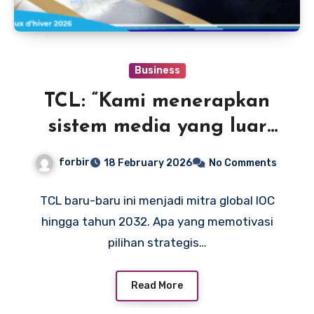
Business
TCL: “Kami menerapkan
sistem media yang luar
biasa”
forbir
18 February 2026
No Comments
TCL baru-baru ini menjadi mitra global IOC
hingga tahun 2032. Apa yang memotivasi
pilihan strategis…
Read More