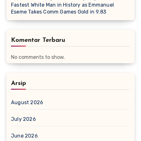
Fastest White Man in History as Emmanuel
Eseme Takes Comm Games Gold in 9.83
Komentar Terbaru
No comments to show.
Arsip
August 2026
July 2026
June 2026