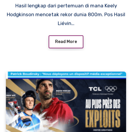
Hasil lengkap dari pertemuan di mana Keely
Hodgkinson mencetak rekor dunia 800m. Pos Hasil
Liévin…
Read More