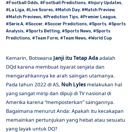
#Football Odds
,
#Football Predictions
,
#Injury Updates
,
#La Liga
,
#Live Scores
,
#Match Day
,
#Match Preview
,
#Match Previews
,
#Prediction Tips
,
#Premier League
,
#Serie A
,
#Soccer
,
#Soccer Predictions
,
#Sports
,
#Sports
Analysis
,
#Sports Betting
,
#Sports News
,
#Sports
Predictions
,
#Team Form
,
#Team News
,
#World Cup
Kemarin, Botswana
Janji itu Tetap Ada
adalah
DQd karena membuat isyarat senjata dan
mengarahkannya ke arah saingan utamanya.
Pada tahun 2022 di AS,
Nuh Lyles
melakukan hal
yang sangat mirip dan dipuji di TV nasional di
Amerika karena “memposterkan” saingannya.
Bagaimana menurut Anda: Apakah itu kecakapan
memainkan pertunjukan yang hebat atau sesuatu
yang layak untuk DQ?