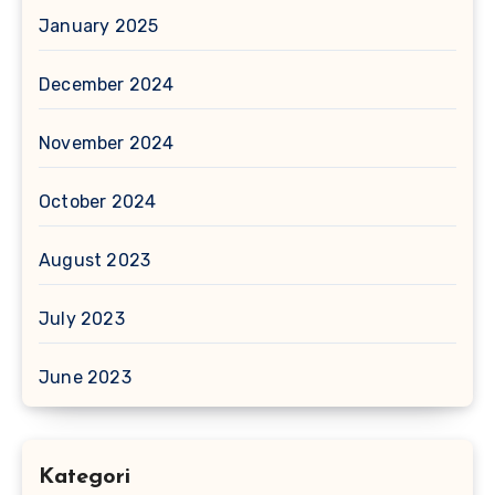
January 2025
December 2024
November 2024
October 2024
August 2023
July 2023
June 2023
Kategori