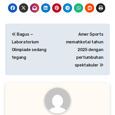
Post
Bagus —
Amer Sports
navigation
Laboratorium
memahkotai tahun
Olimpiade sedang
2025 dengan
tegang
pertumbuhan
spektakuler