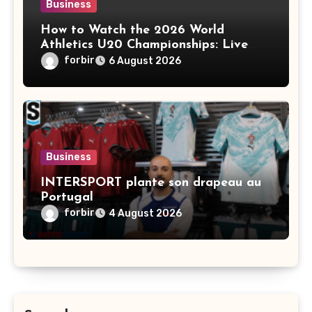
Business
How to Watch the 2026 World
Athletics U20 Championships: Live
Stream, TV Info & Schedule
forbir
6 August 2026
Business
INTERSPORT plante son drapeau au
Portugal
forbir
4 August 2026