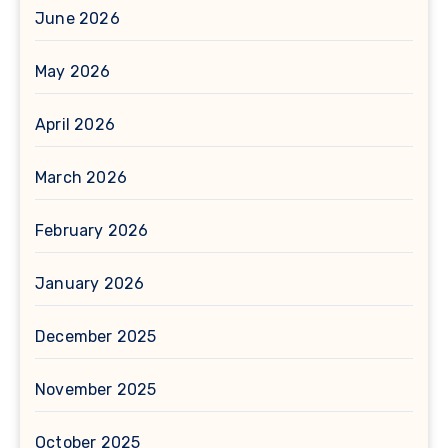
June 2026
May 2026
April 2026
March 2026
February 2026
January 2026
December 2025
November 2025
October 2025