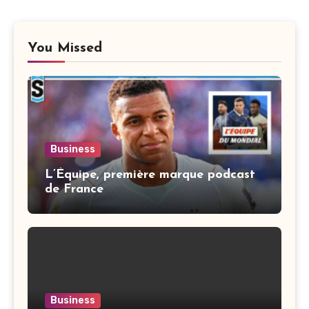
You Missed
Business
L’Équipe, première marque podcast
de France
Business