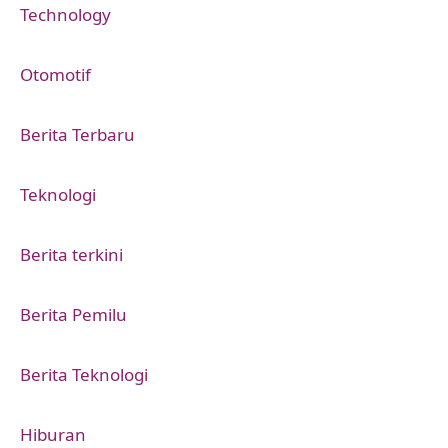
Technology
Otomotif
Berita Terbaru
Teknologi
Berita terkini
Berita Pemilu
Berita Teknologi
Hiburan