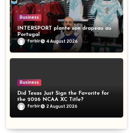
Business
INTERSPORT plante son drapeau au
Portugal
forbir
4 August 2026
Business
Did Texas Just Sign the Favorite for
the 2026 NCAA XC Title?
forbir
2 August 2026