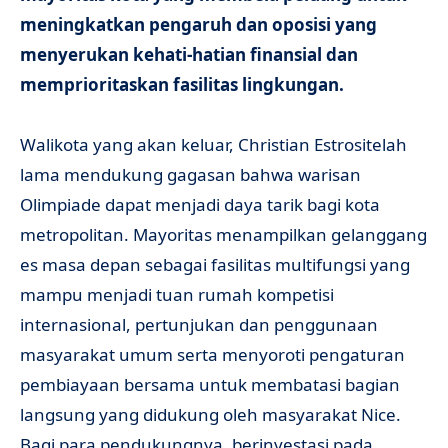
meningkatkan pengaruh dan oposisi yang
menyerukan kehati-hatian finansial dan
memprioritaskan fasilitas lingkungan.
Walikota yang akan keluar,
Christian Estrosi
telah
lama mendukung gagasan bahwa warisan
Olimpiade dapat menjadi daya tarik bagi kota
metropolitan. Mayoritas menampilkan gelanggang
es masa depan sebagai fasilitas multifungsi yang
mampu menjadi tuan rumah kompetisi
internasional, pertunjukan dan penggunaan
masyarakat umum serta menyoroti pengaturan
pembiayaan bersama untuk membatasi bagian
langsung yang didukung oleh masyarakat Nice.
Bagi para pendukungnya, berinvestasi pada