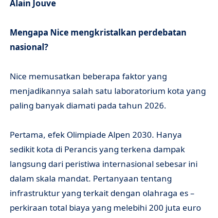
Alain Jouve
Mengapa Nice mengkristalkan perdebatan
nasional?
Nice memusatkan beberapa faktor yang
menjadikannya salah satu laboratorium kota yang
paling banyak diamati pada tahun 2026.
Pertama, efek Olimpiade Alpen 2030. Hanya
sedikit kota di Perancis yang terkena dampak
langsung dari peristiwa internasional sebesar ini
dalam skala mandat. Pertanyaan tentang
infrastruktur yang terkait dengan olahraga es –
perkiraan total biaya yang melebihi 200 juta euro