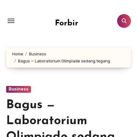
Skip
to
content
Forbir
Home
Business
Bagus — Laboratorium Olimpiade sedang tegang
Business
Bagus —
Laboratorium