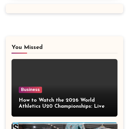
You Missed
Business
How to Watch the 2026 World
Athletics U20 Championships: Live
Stream, TV Info & Schedule