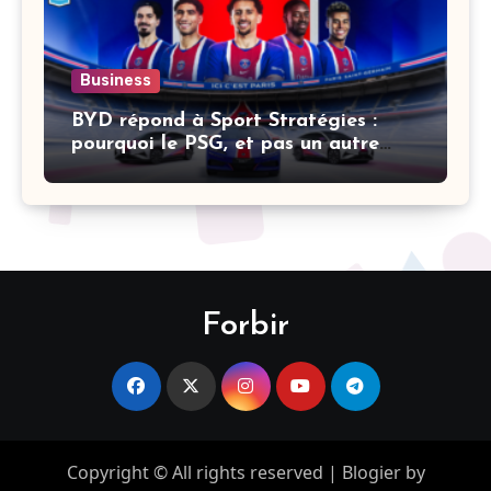
Business
BYD répond à Sport Stratégies :
pourquoi le PSG, et pas un autre
club
Forbir
Copyright © All rights reserved
|
Blogier
by