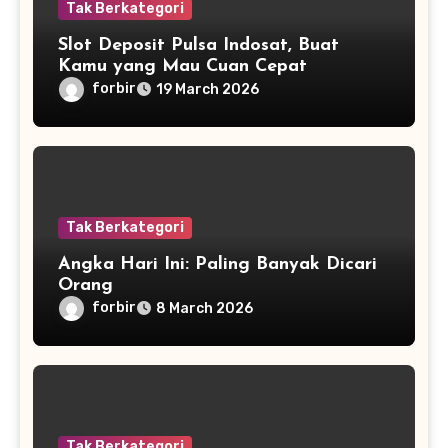
Tak Berkategori
Slot Deposit Pulsa Indosat, Buat
Kamu yang Mau Cuan Cepat
forbir
19 March 2026
Tak Berkategori
Angka Hari Ini: Paling Banyak Dicari
Orang
forbir
8 March 2026
Tak Berkategori