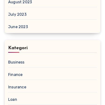
August 2023
July 2023
June 2023
Kategori
Business
Finance
Insurance
Loan