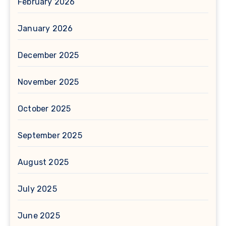
February 2026
January 2026
December 2025
November 2025
October 2025
September 2025
August 2025
July 2025
June 2025