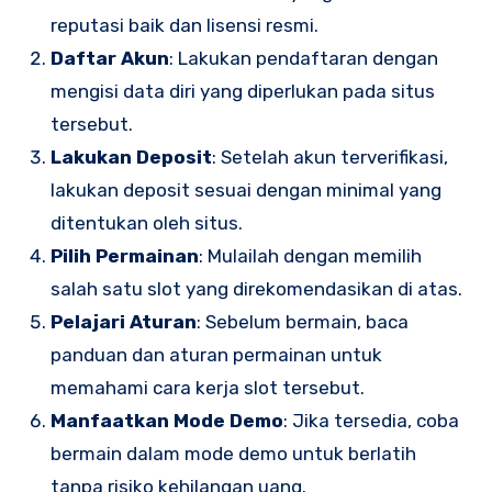
reputasi baik dan lisensi resmi.
Daftar Akun
: Lakukan pendaftaran dengan
mengisi data diri yang diperlukan pada situs
tersebut.
Lakukan Deposit
: Setelah akun terverifikasi,
lakukan deposit sesuai dengan minimal yang
ditentukan oleh situs.
Pilih Permainan
: Mulailah dengan memilih
salah satu slot yang direkomendasikan di atas.
Pelajari Aturan
: Sebelum bermain, baca
panduan dan aturan permainan untuk
memahami cara kerja slot tersebut.
Manfaatkan Mode Demo
: Jika tersedia, coba
bermain dalam mode demo untuk berlatih
tanpa risiko kehilangan uang.