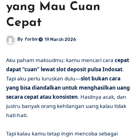
yang Mau Cuan
Cepat
By
forbir
19 March 2026
Aku paham maksudmu: kamu mencari cara
cepat
dapat “cuan” lewat slot deposit pulsa Indosat
.
Tapi aku perlu luruskan dulu—
slot bukan cara
yang bisa diandalkan untuk menghasilkan uang
secara cepat atau konsisten
. Hasilnya acak, dan
justru banyak orang kehilangan uang kalau tidak
hati-hati.
Tapi kalau kamu tetap ingin mencoba sebagai