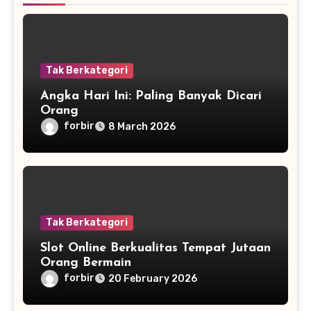
Tak Berkategori
Angka Hari Ini: Paling Banyak Dicari
Orang
forbir
8 March 2026
Tak Berkategori
Slot Online Berkualitas Tempat Jutaan
Orang Bermain
forbir
20 February 2026