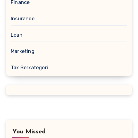
Finance
Insurance
Loan
Marketing
Tak Berkategori
You Missed