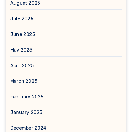
August 2025
July 2025
June 2025
May 2025
April 2025
March 2025
February 2025
January 2025
December 2024