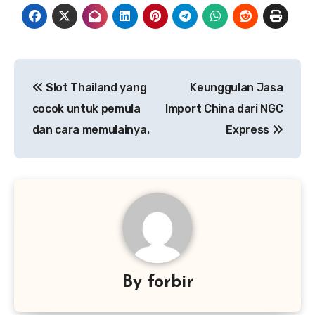
Post
Slot Thailand yang
Keunggulan Jasa
navigation
cocok untuk pemula
Import China dari NGC
dan cara memulainya.
Express
By
forbir