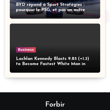
BYD répond à Sport Stratégies :
pourquoi le PSG, et pas un autre
club
Business
Lachlan Kennedy Blasts 9.85 (+1.3)
to Become Fastest White Man in
History as Emmanuel Eseme Takes
Comm Games Gold in 9.83
Forbir