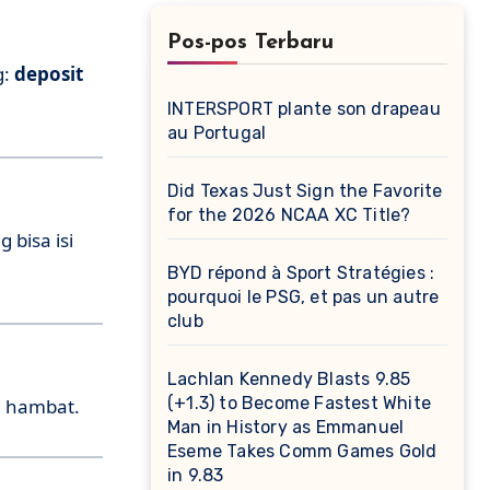
Pos-pos Terbaru
g:
deposit
INTERSPORT plante son drapeau
au Portugal
Did Texas Just Sign the Favorite
for the 2026 NCAA XC Title?
bisa isi
BYD répond à Sport Stratégies :
pourquoi le PSG, et pas un autre
club
Lachlan Kennedy Blasts 9.85
(+1.3) to Become Fastest White
a hambat.
Man in History as Emmanuel
Eseme Takes Comm Games Gold
in 9.83