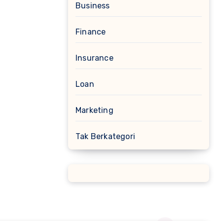
Business
Finance
Insurance
Loan
Marketing
Tak Berkategori