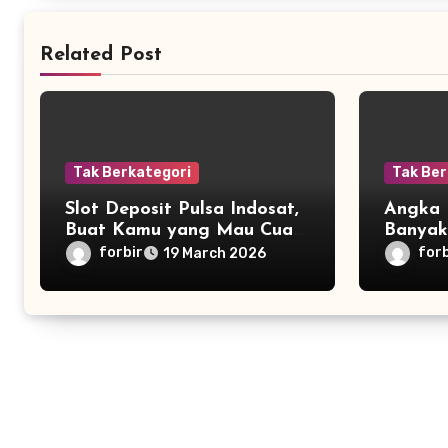
Related Post
Tak Berkategori
Tak Ber
Slot Deposit Pulsa Indosat,
Angka H
Buat Kamu yang Mau Cuan
Banyak
Cepat
forbir
forb
19 March 2026