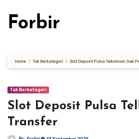
Skip
to
Forbir
content
Home
Tak Berkategori
Slot Deposit Pulsa Telkomsel: Gak Pe
Tak Berkategori
Slot Deposit Pulsa Te
Transfer
By
forbir