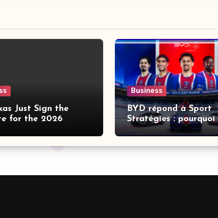
ss
Business
xas Just Sign the
BYD répond à Sport
te for the 2026
Stratégies : pourquoi 
XC Title?
PSG, et pas un autre 