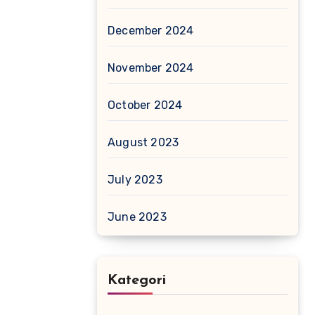
December 2024
November 2024
October 2024
August 2023
July 2023
June 2023
Kategori