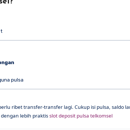
sel?
et
tongan
guna pulsa
rlu ribet transfer-transfer lagi. Cukup isi pulsa, saldo 
 dengan lebih praktis
slot deposit pulsa telkomsel