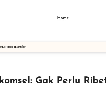
Home
rlu Ribet Transfer
lkomsel: Gak Perlu Ribe