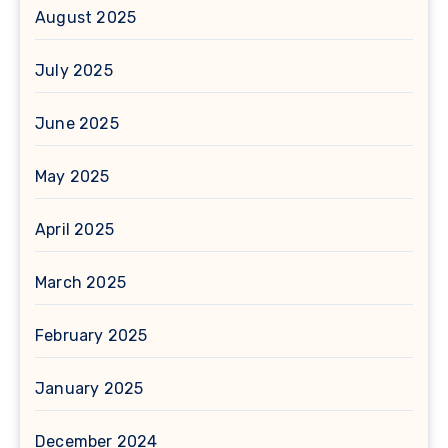
August 2025
July 2025
June 2025
May 2025
April 2025
March 2025
February 2025
January 2025
December 2024