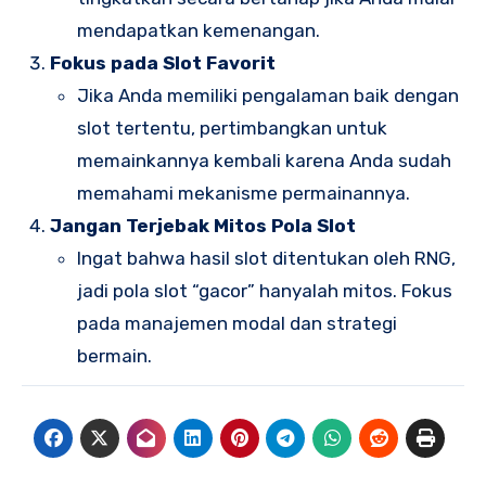
mendapatkan kemenangan.
Fokus pada Slot Favorit
Jika Anda memiliki pengalaman baik dengan
slot tertentu, pertimbangkan untuk
memainkannya kembali karena Anda sudah
memahami mekanisme permainannya.
Jangan Terjebak Mitos Pola Slot
Ingat bahwa hasil slot ditentukan oleh RNG,
jadi pola slot “gacor” hanyalah mitos. Fokus
pada manajemen modal dan strategi
bermain.