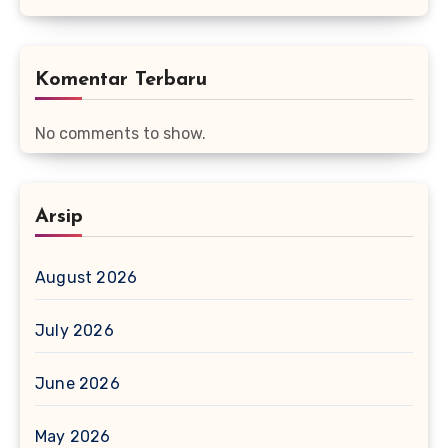
Komentar Terbaru
No comments to show.
Arsip
August 2026
July 2026
June 2026
May 2026