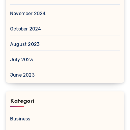
November 2024
October 2024
August 2023
July 2023
June 2023
Kategori
Business