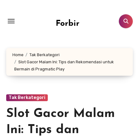
Skip
to
content
Forbir
Home
Tak Berkategori
Slot Gacor Malam Ini: Tips dan Rekomendasi untuk
Bermain di Pragmatic Play
Tak Berkategori
Slot Gacor Malam
Ini: Tips dan