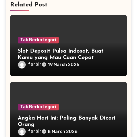
Related Post
Tak Berkategori
Slot Deposit Pulsa Indosat, Buat
Kamu yang Mau Cuan Cepat
forbir
19 March 2026
Tak Berkategori
Angka Hari Ini: Paling Banyak Dicari
Orang
forbir
8 March 2026