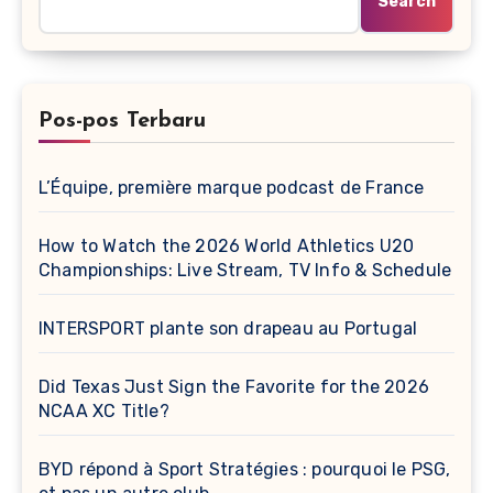
Search
Pos-pos Terbaru
L’Équipe, première marque podcast de France
How to Watch the 2026 World Athletics U20
Championships: Live Stream, TV Info & Schedule
INTERSPORT plante son drapeau au Portugal
Did Texas Just Sign the Favorite for the 2026
NCAA XC Title?
BYD répond à Sport Stratégies : pourquoi le PSG,