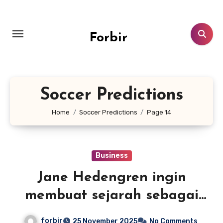
Skip
to
content
Forbir
Soccer Predictions
Home
Soccer Predictions
Page 14
Business
Jane Hedengren ingin
membuat sejarah sebagai
mahasiswa baru pertama
forbir
25 November 2025
No Comments