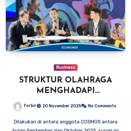
Business
STRUKTUR OLAHRAGA
MENGHADAPI
KERAPUAN KEUANGAN
forbir
20 November 2025
No Comments
YANG MENINGKAT DAN
TANTANGAN BARU
Dilakukan di antara anggota COSMOS antara
bulan September dan Oktober 2025, survei ini