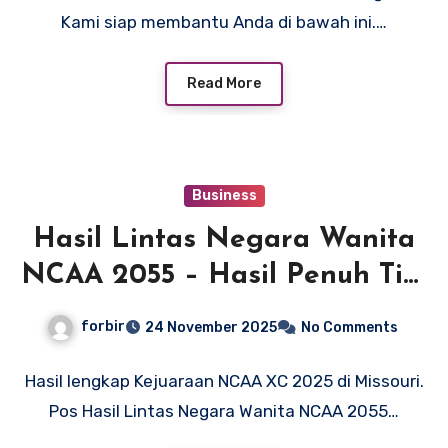
Kami siap membantu Anda di bawah ini.…
Read More
Business
Hasil Lintas Negara Wanita
NCAA 2055 – Hasil Penuh Tim
& Individu
forbir
24 November 2025
No Comments
Hasil lengkap Kejuaraan NCAA XC 2025 di Missouri.
Pos Hasil Lintas Negara Wanita NCAA 2055…