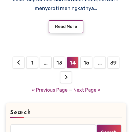
menyoroti meningkatnya…
Read More
Posts
1
…
13
14
15
…
39
pagination
« Previous Page
—
Next Page »
Search