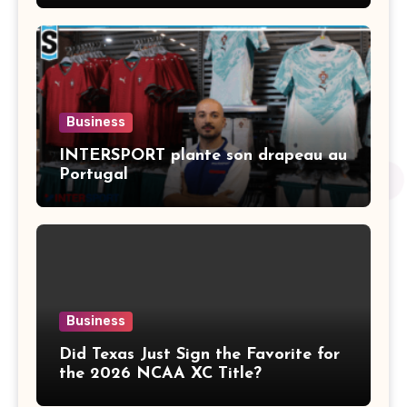
Business
INTERSPORT plante son drapeau au
Portugal
Business
Did Texas Just Sign the Favorite for
the 2026 NCAA XC Title?