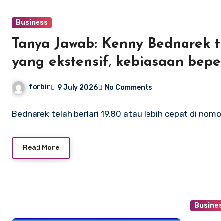
Business
Tanya Jawab: Kenny Bednarek t
yang ekstensif, kebiasaan bep
kejayaan di nomor 100m pada 
forbir
9 July 2026
No Comments
Bednarek telah berlari 19,80 atau lebih cepat di no
Read More
Busine