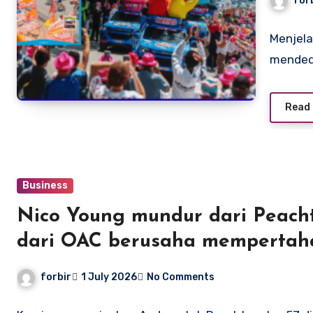
for
Menjela
mendedi
Read
Business
Nico Young mundur dari Peacht
dari OAC berusaha mempertah
forbir
1 July 2026
No Comments