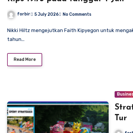
forbir
5 July 2026
No Comments
Nikki Hiltz mengejutkan Faith Kipyegon untuk mengak
tahun…
Read More
Busine
Stra
Tur