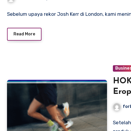
Sebelum upaya rekor Josh Kerr di London, kami menin
Read More
Busine
HOKA
Ero
for
Setela