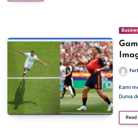
Busine
Gamb
Imag
for
Kami me
Dunia d
Read