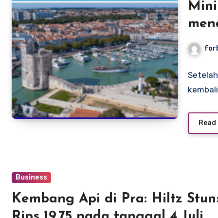
Mini
mend
for
Setelah
kembali
Read
Business
Kembang Api di Pra: Hiltz Stun
Rips 19.75 pada tanggal 4 Juli