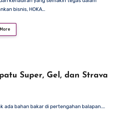
dan kehadiran yang semakin tegas dalam
nkan bisnis, HOKA…
 More
patu Super, Gel, dan Strava
dak ada bahan bakar di pertengahan balapan.…