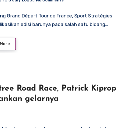
bir
3 July 2026
No Comments
ng Grand Départ Tour de France, Sport Stratégies
kasikan edisi barunya pada salah satu bidang…
 More
ree Road Race, Patrick Kiprop
ankan gelarnya