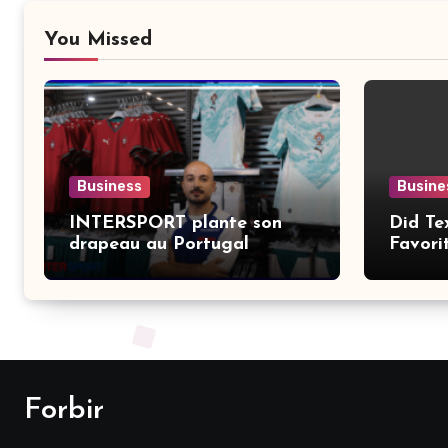
You Missed
Business
Busine
INTERSPORT plante son
Did Te
drapeau au Portugal
Favori
NCAA 
Forbir