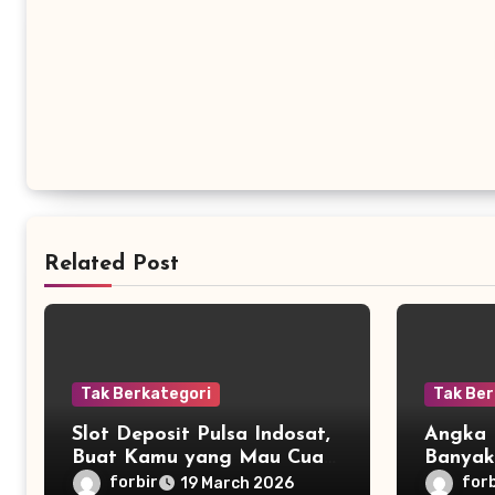
Related Post
Tak Berkategori
Tak Ber
Slot Deposit Pulsa Indosat,
Angka H
Buat Kamu yang Mau Cuan
Banyak
Cepat
forbir
forb
19 March 2026