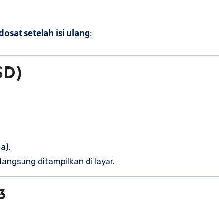
osat setelah isi ulang
:
SD)
a).
langsung ditampilkan di layar.
3