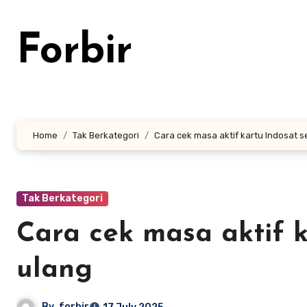
Skip
to
Forbir
content
Home
Tak Berkategori
Cara cek masa aktif kartu Indosat se
Tak Berkategori
Cara cek masa aktif k
ulang
By
forbir