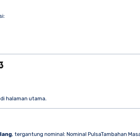
i:
3
l di halaman utama.
ulang
, tergantung nominal: Nominal PulsaTambahan Mas