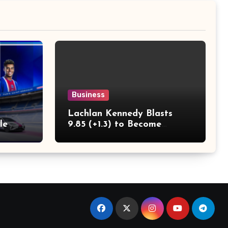
Business
Lachlan Kennedy Blasts
le
9.85 (+1.3) to Become
club
Fastest White Man in
History as Emmanuel Eseme
Takes Comm Games Gold in
9.83