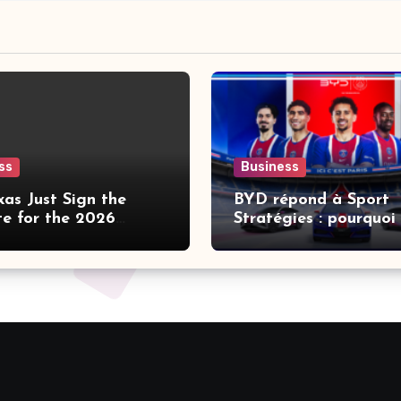
ss
Business
xas Just Sign the
BYD répond à Sport
te for the 2026
Stratégies : pourquoi 
XC Title?
PSG, et pas un autre 