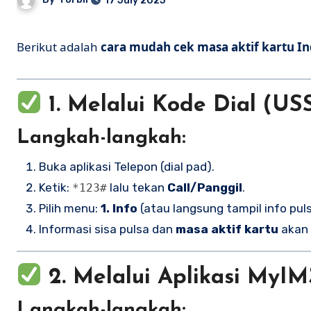
17 July 2025
Berikut adalah
cara mudah cek masa aktif kartu Ind
1.
Melalui Kode Dial (US
Langkah-langkah:
Buka aplikasi Telepon (dial pad).
Ketik:
lalu tekan
Call/Panggil
.
*123#
Pilih menu:
1. Info
(atau langsung tampil info puls
Informasi sisa pulsa dan
masa aktif kartu
akan 
2.
Melalui Aplikasi MyIM
Langkah-langkah: