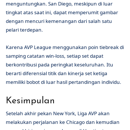
menguntungkan. San Diego, meskipun di luar
tingkat atas saat ini, dapat memperumit gambar
dengan mencuri kemenangan dari salah satu
pelari terdepan.
Karena AVP League menggunakan poin tiebreak di
samping catatan win-loss, setiap set dapat
berkontribusi pada peringkat keseluruhan. Itu
berarti diferensial titik dan kinerja set ketiga
memiliki bobot di luar hasil pertandingan individu.
Kesimpulan
Setelah akhir pekan New York, Liga AVP akan
melakukan perjalanan ke Chicago dan kemudian