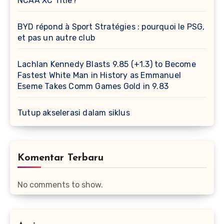
NCAA XC Title?
BYD répond à Sport Stratégies : pourquoi le PSG,
et pas un autre club
Lachlan Kennedy Blasts 9.85 (+1.3) to Become
Fastest White Man in History as Emmanuel
Eseme Takes Comm Games Gold in 9.83
Tutup akselerasi dalam siklus
Komentar Terbaru
No comments to show.