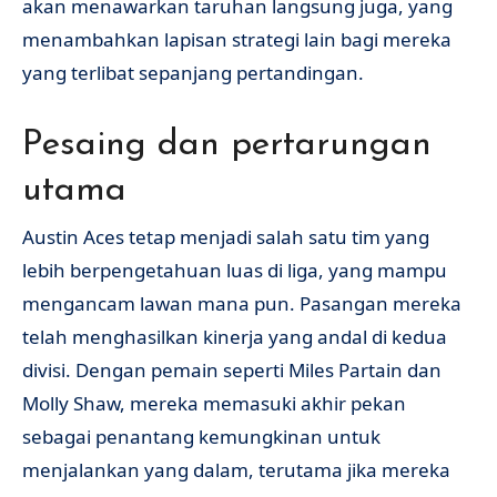
akan menawarkan taruhan langsung juga, yang
menambahkan lapisan strategi lain bagi mereka
yang terlibat sepanjang pertandingan.
Pesaing dan pertarungan
utama
Austin Aces tetap menjadi salah satu tim yang
lebih berpengetahuan luas di liga, yang mampu
mengancam lawan mana pun. Pasangan mereka
telah menghasilkan kinerja yang andal di kedua
divisi. Dengan pemain seperti Miles Partain dan
Molly Shaw, mereka memasuki akhir pekan
sebagai penantang kemungkinan untuk
menjalankan yang dalam, terutama jika mereka