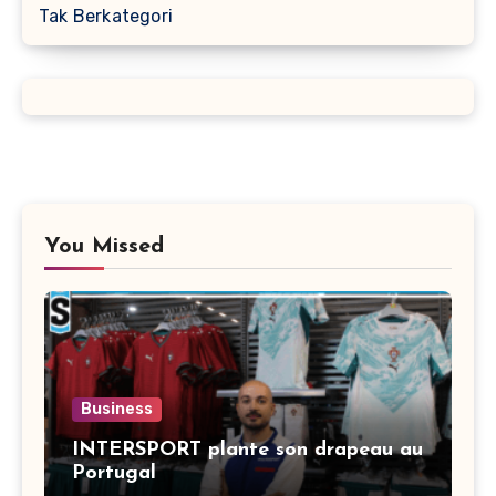
Tak Berkategori
You Missed
Business
INTERSPORT plante son drapeau au
Portugal