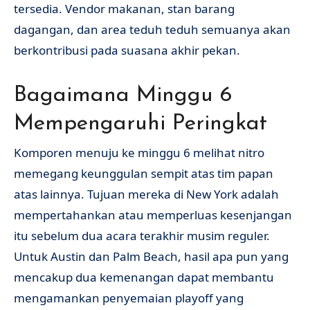
tersedia. Vendor makanan, stan barang
dagangan, dan area teduh teduh semuanya akan
berkontribusi pada suasana akhir pekan.
Bagaimana Minggu 6
Mempengaruhi Peringkat
Komporen menuju ke minggu 6 melihat nitro
memegang keunggulan sempit atas tim papan
atas lainnya. Tujuan mereka di New York adalah
mempertahankan atau memperluas kesenjangan
itu sebelum dua acara terakhir musim reguler.
Untuk Austin dan Palm Beach, hasil apa pun yang
mencakup dua kemenangan dapat membantu
mengamankan penyemaian playoff yang