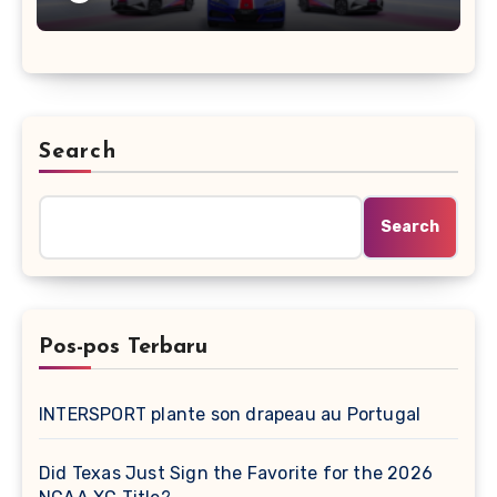
Search
Search
Pos-pos Terbaru
INTERSPORT plante son drapeau au Portugal
Did Texas Just Sign the Favorite for the 2026