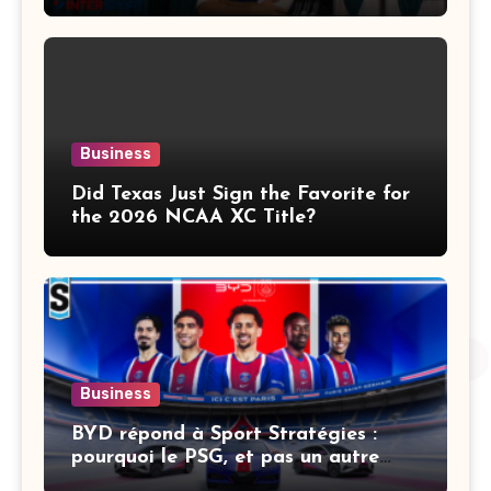
Business
Did Texas Just Sign the Favorite for
the 2026 NCAA XC Title?
Business
BYD répond à Sport Stratégies :
pourquoi le PSG, et pas un autre
club