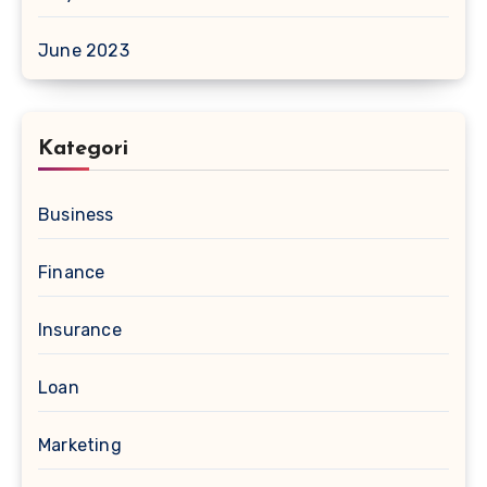
June 2023
Kategori
Business
Finance
Insurance
Loan
Marketing