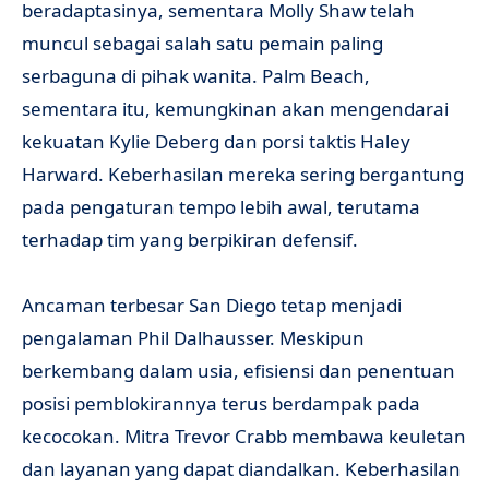
beradaptasinya, sementara Molly Shaw telah
muncul sebagai salah satu pemain paling
serbaguna di pihak wanita. Palm Beach,
sementara itu, kemungkinan akan mengendarai
kekuatan Kylie Deberg dan porsi taktis Haley
Harward. Keberhasilan mereka sering bergantung
pada pengaturan tempo lebih awal, terutama
terhadap tim yang berpikiran defensif.
Ancaman terbesar San Diego tetap menjadi
pengalaman Phil Dalhausser. Meskipun
berkembang dalam usia, efisiensi dan penentuan
posisi pemblokirannya terus berdampak pada
kecocokan. Mitra Trevor Crabb membawa keuletan
dan layanan yang dapat diandalkan. Keberhasilan