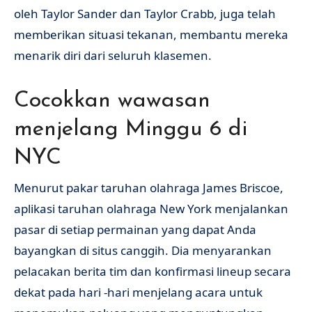
oleh Taylor Sander dan Taylor Crabb, juga telah
memberikan situasi tekanan, membantu mereka
menarik diri dari seluruh klasemen.
Cocokkan wawasan
menjelang Minggu 6 di
NYC
Menurut pakar taruhan olahraga James Briscoe,
aplikasi taruhan olahraga New York menjalankan
pasar di setiap permainan yang dapat Anda
bayangkan di situs canggih. Dia menyarankan
pelacakan berita tim dan konfirmasi lineup secara
dekat pada hari -hari menjelang acara untuk