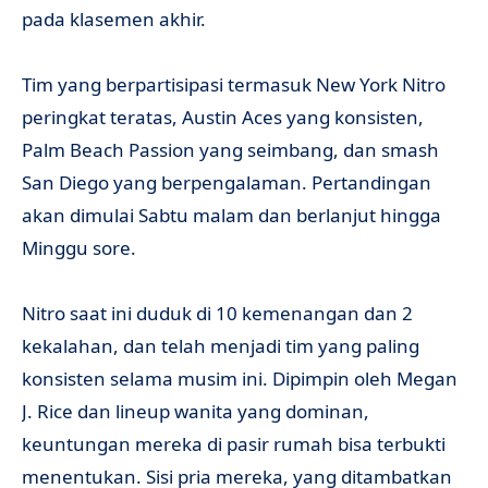
pada klasemen akhir.
Tim yang berpartisipasi termasuk New York Nitro
peringkat teratas, Austin Aces yang konsisten,
Palm Beach Passion yang seimbang, dan smash
San Diego yang berpengalaman. Pertandingan
akan dimulai Sabtu malam dan berlanjut hingga
Minggu sore.
Nitro saat ini duduk di 10 kemenangan dan 2
kekalahan, dan telah menjadi tim yang paling
konsisten selama musim ini. Dipimpin oleh Megan
J. Rice dan lineup wanita yang dominan,
keuntungan mereka di pasir rumah bisa terbukti
menentukan. Sisi pria mereka, yang ditambatkan