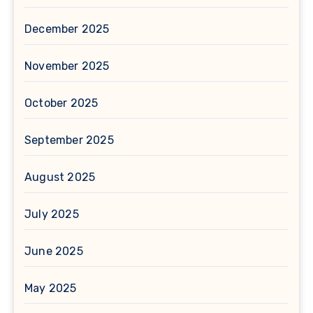
December 2025
November 2025
October 2025
September 2025
August 2025
July 2025
June 2025
May 2025