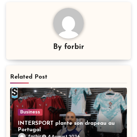
By
forbir
Related Post
Business
INTERSPORT plante son drapeau au
Portugal
forbir
4 August 2026