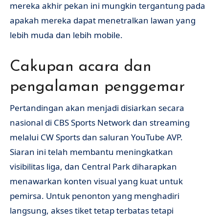
mereka akhir pekan ini mungkin tergantung pada
apakah mereka dapat menetralkan lawan yang
lebih muda dan lebih mobile.
Cakupan acara dan
pengalaman penggemar
Pertandingan akan menjadi
disiarkan secara
nasional
di CBS Sports Network dan streaming
melalui CW Sports dan saluran YouTube AVP.
Siaran ini telah membantu meningkatkan
visibilitas liga, dan Central Park diharapkan
menawarkan konten visual yang kuat untuk
pemirsa. Untuk penonton yang menghadiri
langsung, akses tiket tetap terbatas tetapi