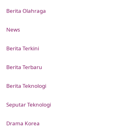
Berita Olahraga
News
Berita Terkini
Berita Terbaru
Berita Teknologi
Seputar Teknologi
Drama Korea