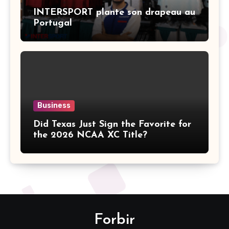
INTERSPORT plante son drapeau au
Portugal
Business
Did Texas Just Sign the Favorite for
the 2026 NCAA XC Title?
Forbir