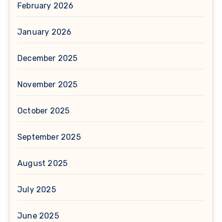
February 2026
January 2026
December 2025
November 2025
October 2025
September 2025
August 2025
July 2025
June 2025