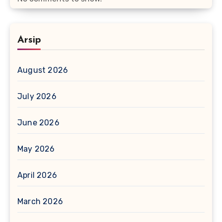
Arsip
August 2026
July 2026
June 2026
May 2026
April 2026
March 2026