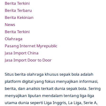
Berita Terkini
Berita Terbaru
Berita Kekinian
News
Berita Terkini
Olahraga
Pasang Internet Myrepublic
Jasa Import China
Jasa Import Door to Door
Situs berita olahraga khusus sepak bola adalah
platform digital yang fokus menyajikan informasi,
berita, dan analisis terkait dunia sepak bola. Sering
menyajikan liputan mendalam tentang liga-liga
utama dunia seperti Liga Inggris, La Liga, Serie A,