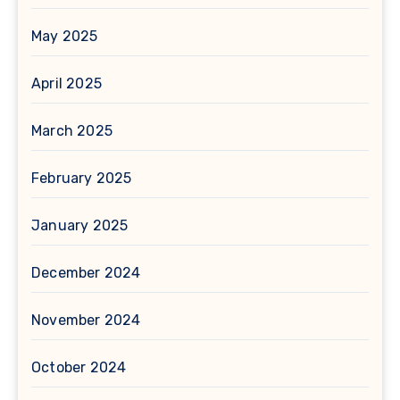
May 2025
April 2025
March 2025
February 2025
January 2025
December 2024
November 2024
October 2024