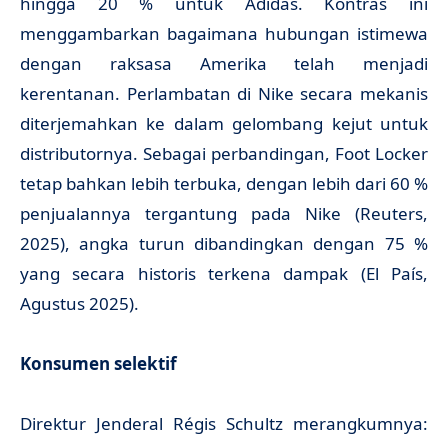
hingga 20 % untuk Adidas. Kontras ini
menggambarkan bagaimana hubungan istimewa
dengan raksasa Amerika telah menjadi
kerentanan. Perlambatan di Nike secara mekanis
diterjemahkan ke dalam gelombang kejut untuk
distributornya. Sebagai perbandingan, Foot Locker
tetap bahkan lebih terbuka, dengan lebih dari 60 %
penjualannya tergantung pada Nike (Reuters,
2025), angka turun dibandingkan dengan 75 %
yang secara historis terkena dampak (El País,
Agustus 2025).
Konsumen selektif
Direktur Jenderal Régis Schultz merangkumnya: