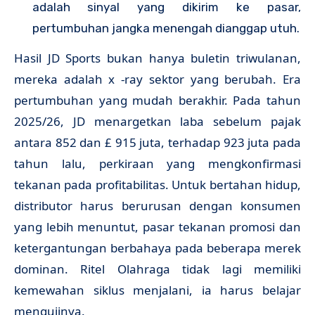
adalah sinyal yang dikirim ke pasar,
pertumbuhan jangka menengah dianggap utuh.
Hasil JD Sports bukan hanya buletin triwulanan,
mereka adalah x -ray sektor yang berubah. Era
pertumbuhan yang mudah berakhir. Pada tahun
2025/26, JD menargetkan laba sebelum pajak
antara 852 dan £ 915 juta, terhadap 923 juta pada
tahun lalu, perkiraan yang mengkonfirmasi
tekanan pada profitabilitas. Untuk bertahan hidup,
distributor harus berurusan dengan konsumen
yang lebih menuntut, pasar tekanan promosi dan
ketergantungan berbahaya pada beberapa merek
dominan. Ritel Olahraga tidak lagi memiliki
kemewahan siklus menjalani, ia harus belajar
mengujinya.