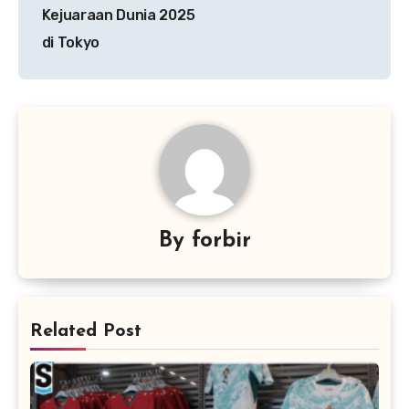
Kejuaraan Dunia 2025
di Tokyo
By
forbir
Related Post