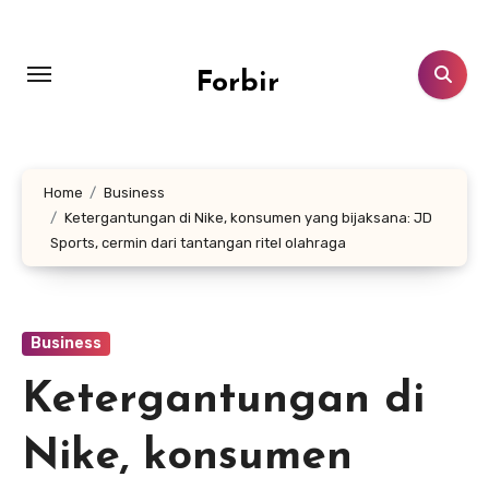
Skip
to
content
Forbir
Home
Business
Ketergantungan di Nike, konsumen yang bijaksana: JD
Sports, cermin dari tantangan ritel olahraga
Business
Ketergantungan di
Nike, konsumen