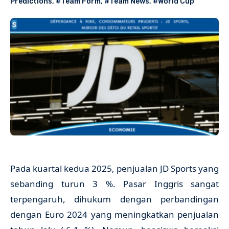
Predictions
,
#Team Form
,
#Team News
,
#World Cup
Pada kuartal kedua 2025, penjualan JD Sports yang
sebanding turun 3 %. Pasar Inggris sangat
terpengaruh, dihukum dengan perbandingan
dengan Euro 2024 yang meningkatkan penjualan