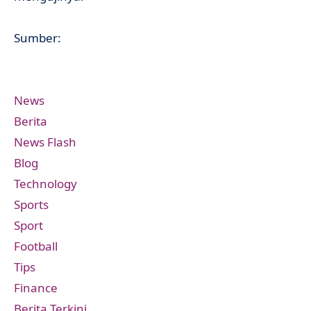
Sumber:
News
Berita
News Flash
Blog
Technology
Sports
Sport
Football
Tips
Finance
Berita Terkini