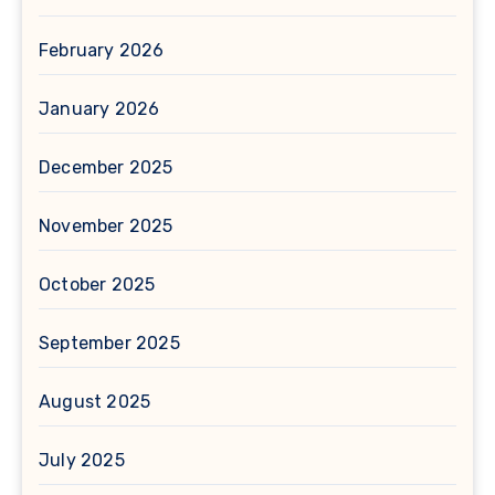
February 2026
January 2026
December 2025
November 2025
October 2025
September 2025
August 2025
July 2025