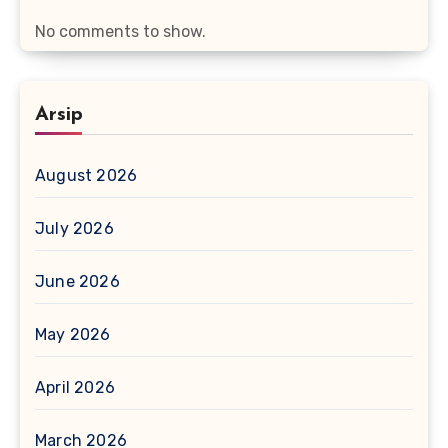
No comments to show.
Arsip
August 2026
July 2026
June 2026
May 2026
April 2026
March 2026