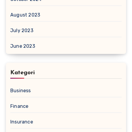
August 2023
July 2023
June 2023
Kategori
Business
Finance
Insurance