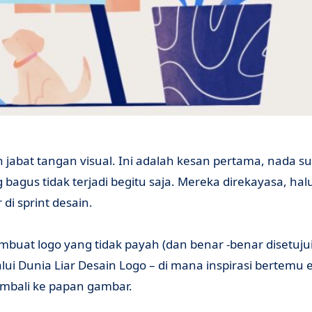
h jabat tangan visual. Ini adalah kesan pertama, nada su
gus tidak terjadi begitu saja. Mereka direkayasa, hal
di sprint desain.
buat logo yang tidak payah (dan benar -benar disetujui
 Dunia Liar Desain Logo – di mana inspirasi bertemu 
embali ke papan gambar.