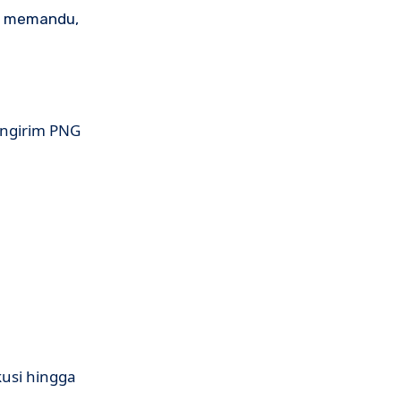
ah memandu,
engirim PNG
kusi hingga