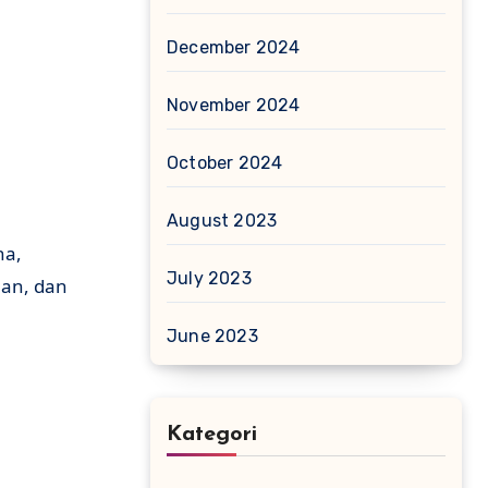
December 2024
November 2024
October 2024
August 2023
na,
July 2023
lan, dan
June 2023
Kategori