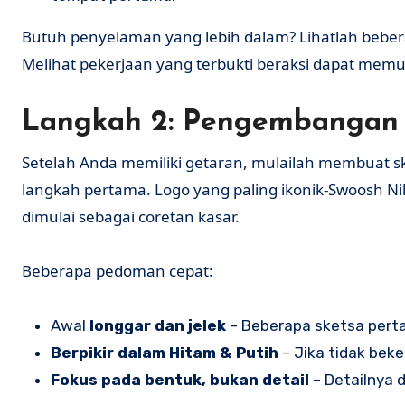
Butuh penyelaman yang lebih dalam? Lihatlah beberap
Melihat pekerjaan yang terbukti beraksi dapat memul
Langkah 2: Pengembangan Sk
Setelah Anda memiliki getaran, mulailah membuat ske
langkah pertama. Logo yang paling ikonik-Swoosh Ni
dimulai sebagai coretan kasar.
Beberapa pedoman cepat:
Awal
longgar dan jelek
– Beberapa sketsa pertam
Berpikir dalam Hitam & Putih
– Jika tidak beke
Fokus pada bentuk, bukan detail
– Detailnya 