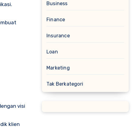
Business
ikasi.
Finance
membuat
Insurance
Loan
Marketing
Tak Berkategori
dengan visi
dik klien