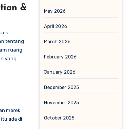
itian &
May 2026
April 2026
baik
an tentang
March 2026
alam ruang
February 2026
in yang
January 2026
December 2025
November 2025
an merek.
October 2025
itu ada di