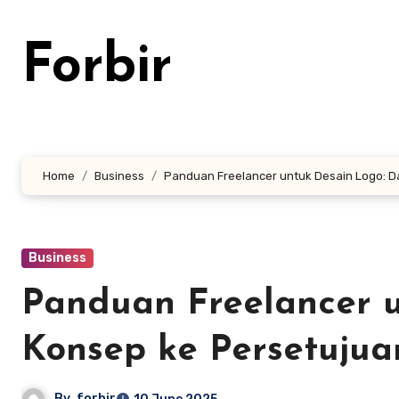
Skip
to
Forbir
content
Home
Business
Panduan Freelancer untuk Desain Logo: Da
Business
Panduan Freelancer u
Konsep ke Persetujua
By
forbir