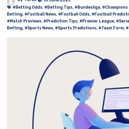
10 June 2025
#Betting Odds
,
#Betting Tips
,
#Bundesliga
,
#Champions
Betting
,
#Football News
,
#Football Odds
,
#Football Predict
#Match Previews
,
#Prediction Tips
,
#Premier League
,
#Serie
Betting
,
#Sports News
,
#Sports Predictions
,
#Team Form
,
#