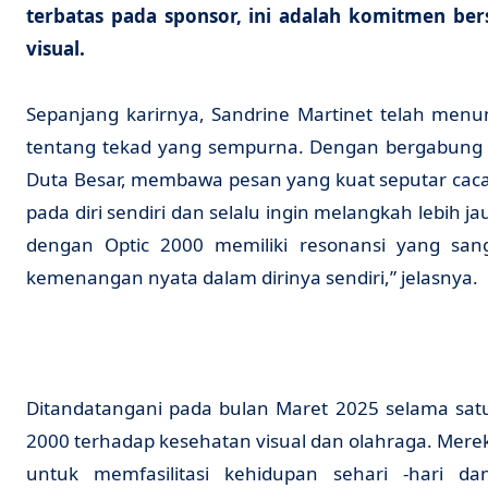
terbatas pada sponsor, ini adalah komitmen b
visual.
Sepanjang karirnya, Sandrine Martinet telah menunjukkan bahwa cacat bisa menjadi kekuatan. Catatannya bersaksi
tentang tekad yang sempurna. Dengan bergabung 
Duta Besar, membawa pesan yang kuat seputar cacat 
pada diri sendiri dan selalu ingin melangkah lebih
dengan Optic 2000 memiliki resonansi yang sa
kemenangan nyata dalam dirinya sendiri,” jelasnya.
Ditandatangani pada bulan Maret 2025 selama satu
2000 terhadap kesehatan visual dan olahraga. Merek
untuk memfasilitasi kehidupan sehari -hari d