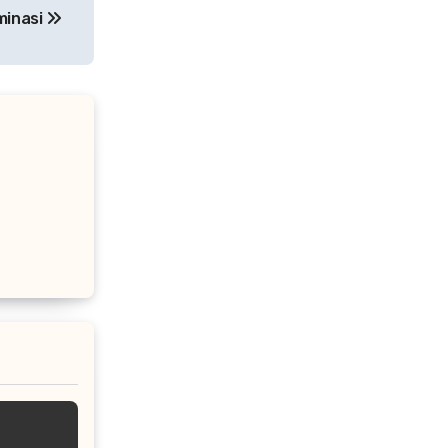
iminasi