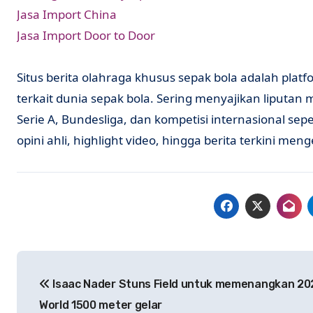
Jasa Import China
Jasa Import Door to Door
Situs berita olahraga khusus sepak bola adalah platfo
terkait dunia sepak bola. Sering menyajikan liputan m
Serie A, Bundesliga, dan kompetisi internasional se
opini ahli, highlight video, hingga berita terkini m
Post
Isaac Nader Stuns Field untuk memenangkan 20
navigation
World 1500 meter gelar