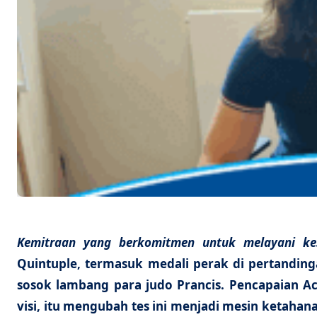
Kemitraan yang berkomitmen untuk melayani ke
Quintuple, termasuk medali perak di pertanding
sosok lambang para judo Prancis. Pencapaian A
visi, itu mengubah tes ini menjadi mesin ketaha