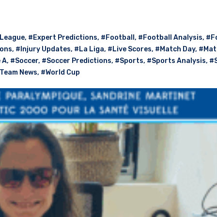
 League
,
#Expert Predictions
,
#Football
,
#Football Analysis
,
#F
ions
,
#Injury Updates
,
#La Liga
,
#Live Scores
,
#Match Day
,
#Mat
 A
,
#Soccer
,
#Soccer Predictions
,
#Sports
,
#Sports Analysis
,
#
Team News
,
#World Cup