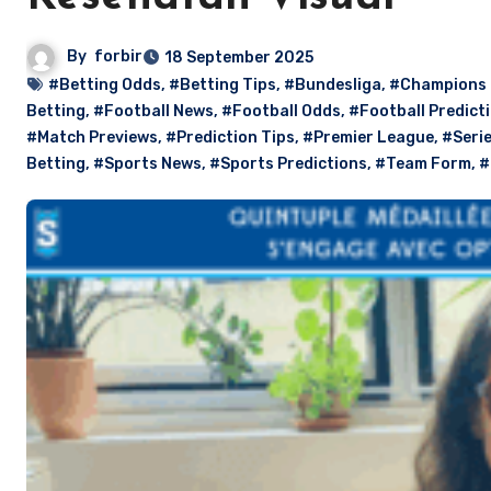
By
forbir
18 September 2025
#Betting Odds
,
#Betting Tips
,
#Bundesliga
,
#Champions
Betting
,
#Football News
,
#Football Odds
,
#Football Predict
#Match Previews
,
#Prediction Tips
,
#Premier League
,
#Serie
Betting
,
#Sports News
,
#Sports Predictions
,
#Team Form
,
#