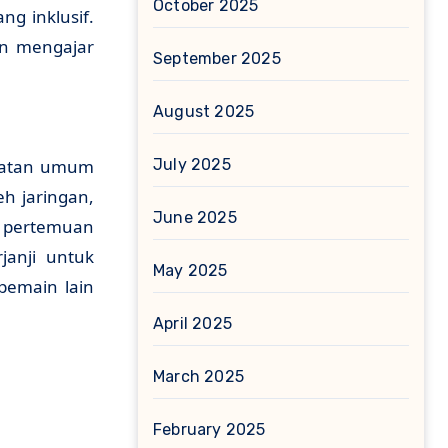
October 2025
ng inklusif.
an mengajar
September 2025
August 2025
July 2025
ehatan umum
eh jaringan,
June 2025
a pertemuan
janji untuk
May 2025
pemain lain
April 2025
March 2025
February 2025