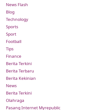
News Flash
Blog
Technology
Sports
Sport
Football
Tips
Finance
Berita Terkini
Berita Terbaru
Berita Kekinian
News
Berita Terkini
Olahraga
Pasang Internet Myrepublic