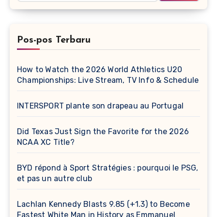
Pos-pos Terbaru
How to Watch the 2026 World Athletics U20
Championships: Live Stream, TV Info & Schedule
INTERSPORT plante son drapeau au Portugal
Did Texas Just Sign the Favorite for the 2026
NCAA XC Title?
BYD répond à Sport Stratégies : pourquoi le PSG,
et pas un autre club
Lachlan Kennedy Blasts 9.85 (+1.3) to Become
Fastest White Man in History as Emmanuel