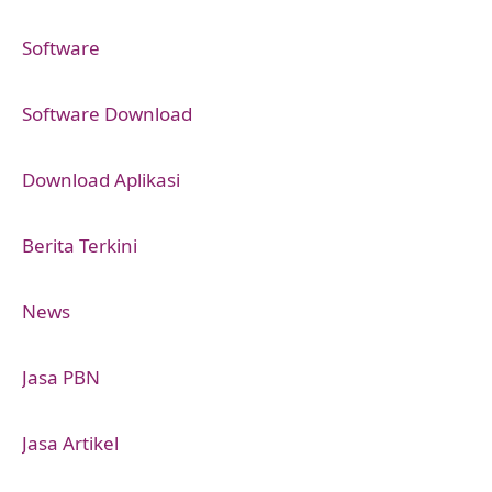
Software
Software Download
Download Aplikasi
Berita Terkini
News
Jasa PBN
Jasa Artikel