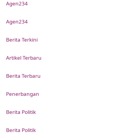
Agen234
Agen234
Berita Terkini
Artikel Terbaru
Berita Terbaru
Penerbangan
Berita Politik
Berita Politik