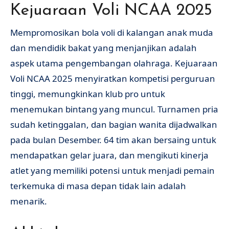
Kejuaraan Voli NCAA 2025
Mempromosikan bola voli di kalangan anak muda
dan mendidik bakat yang menjanjikan adalah
aspek utama pengembangan olahraga.
Kejuaraan
Voli NCAA 2025
menyiratkan kompetisi perguruan
tinggi, memungkinkan klub pro untuk
menemukan bintang yang muncul. Turnamen pria
sudah ketinggalan, dan bagian wanita dijadwalkan
pada bulan Desember. 64 tim akan bersaing untuk
mendapatkan gelar juara, dan mengikuti kinerja
atlet yang memiliki potensi untuk menjadi pemain
terkemuka di masa depan tidak lain adalah
menarik.