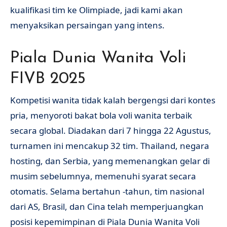
kualifikasi tim ke Olimpiade, jadi kami akan
menyaksikan persaingan yang intens.
Piala Dunia Wanita Voli
FIVB 2025
Kompetisi wanita tidak kalah bergengsi dari kontes
pria, menyoroti bakat bola voli wanita terbaik
secara global. Diadakan dari 7 hingga 22 Agustus,
turnamen ini mencakup 32 tim. Thailand, negara
hosting, dan Serbia, yang memenangkan gelar di
musim sebelumnya, memenuhi syarat secara
otomatis. Selama bertahun -tahun, tim nasional
dari AS, Brasil, dan Cina telah memperjuangkan
posisi kepemimpinan di
Piala Dunia Wanita Voli