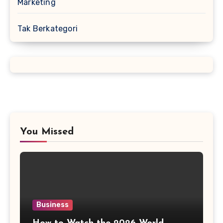
Marketing
Tak Berkategori
You Missed
Business