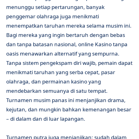
menunggu setiap pertarungan, banyak
penggemar olahraga juga menikmati
menempatkan taruhan mereka selama musim ini.
Bagi mereka yang ingin bertaruh dengan bebas
dan tanpa batasan nasional, online
Kasino tanpa
oasis
menawarkan alternatif yang sempurna.
Tanpa sistem pengekspam diri wajib, pemain dapat
menikmati taruhan yang serba cepat, pasar
olahraga, dan permainan kasino yang
mendebarkan semuanya di satu tempat.
Turnamen musim panas ini menjanjikan drama,
kejutan, dan mungkin bahkan kemenangan besar
– di dalam dan di luar lapangan.
Turnamen putra juga menjanjikan: sudah dalam