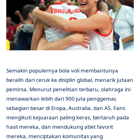
Semakin populernya bola voli membantunya
beralih dari ceruk ke disiplin global, menarik jutaan
pemirsa. Menurut penelitian terbaru, olahraga ini
menawarkan lebih dari 900 juta penggemar,
sebagian besar di Eropa, Australia, dan AS. Fans
mengikuti kejuaraan paling keras, bertaruh pada
hasil mereka, dan mendukung atlet favorit
mereka, menciptakan komunitas yang