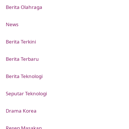
Berita Olahraga
News
Berita Terkini
Berita Terbaru
Berita Teknologi
Seputar Teknologi
Drama Korea
Resep Masakan