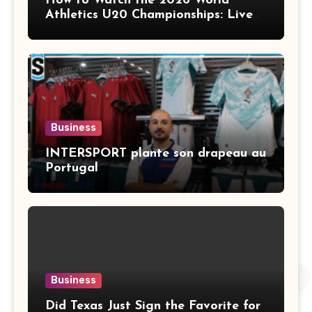
How to Watch the 2026 World
Athletics U20 Championships: Live
Stream, TV Info & Schedule
Business
INTERSPORT plante son drapeau au
Portugal
Business
Did Texas Just Sign the Favorite for