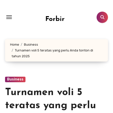
Skip
to
content
Forbir
Home
Business
Turnamen voli 5 teratas yang perlu Anda tonton di
tahun 2025
Business
Turnamen voli 5
teratas yang perlu