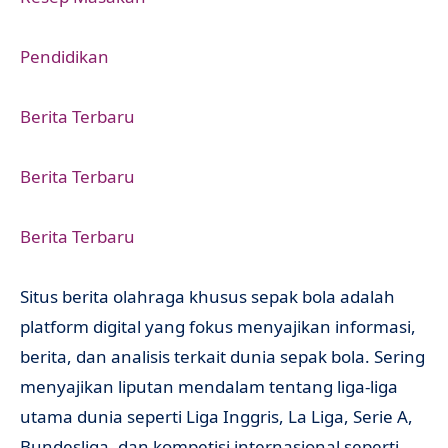
Pendidikan
Berita Terbaru
Berita Terbaru
Berita Terbaru
Situs berita olahraga khusus sepak bola adalah
platform digital yang fokus menyajikan informasi,
berita, dan analisis terkait dunia sepak bola. Sering
menyajikan liputan mendalam tentang liga-liga
utama dunia seperti Liga Inggris, La Liga, Serie A,
Bundesliga, dan kompetisi internasional seperti