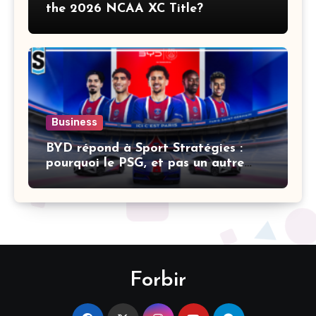
the 2026 NCAA XC Title?
Business
BYD répond à Sport Stratégies :
pourquoi le PSG, et pas un autre
club
Forbir