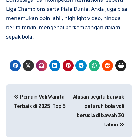
Liga Champions serta Piala Dunia. Anda juga bisa
menemukan opini ahli, highlight video, hingga
berita terkini mengenai perkembangan dalam
sepak bola.
Post
Pemain Voli Wanita
Alasan begitu banyak
navigation
Terbaik di 2025: Top 5
petaruh bola voli
berusia di bawah 30
tahun