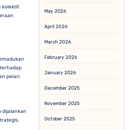
kolektif.
May 2026
teraan
April 2026
March 2026
February 2026
 memadukan
 terhadap
January 2026
n pelari.
December 2025
November 2025
h dijalankan
October 2025
trategis,