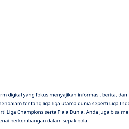
rm digital yang fokus menyajikan informasi, berita, dan 
endalam tentang liga-liga utama dunia seperti Liga Inggr
perti Liga Champions serta Piala Dunia. Anda juga bisa
engenai perkembangan dalam sepak bola.