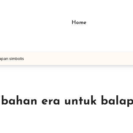
Home
apan simbolis
rubahan era untuk bala