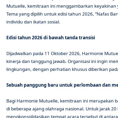
Mutuelle, kemitraan ini menggambarkan keyakinan y
Tema yang dipilih untuk edisi tahun 2026, “Nafas B
individu dan ikatan sosial.
Edisi tahun 2026 di bawah tanda transisi
Dijadwalkan pada 11 Oktober 2026, Harmonie Mutuel
kinerja dan tanggung jawab. Organisasi ini ingin 
lingkungan, dengan perhatian khusus diberikan pada
Sebuah panggung baru untuk perlombaan dan m
Bagi Harmonie Mutuelle, kemitraan ini merupakan bagi
di beberapa ajang olahraga nasional. Untuk jarak 20 km
mengkonsolidasikan tempat acara tersebut di antara