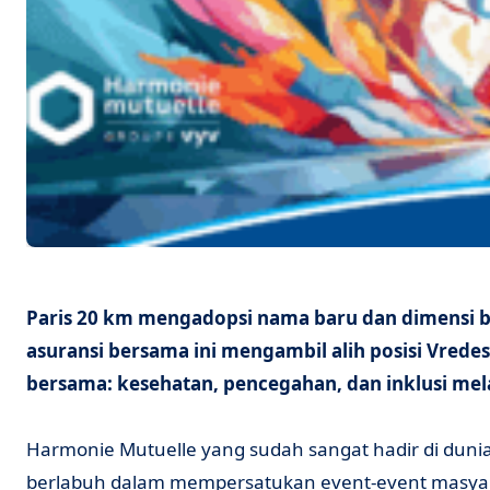
Paris 20 km mengadopsi nama baru dan dimensi baru, menjadi Harmonie Mutuelle 20 km Paris. Perusahaan
asuransi bersama ini mengambil alih posisi Vredes
bersama: kesehatan, pencegahan, dan inklusi mela
Harmonie Mutuelle yang sudah sangat hadir di dunia olahraga kesehatan terus melanjutkan strateginya untuk
berlabuh dalam mempersatukan event-event masyar