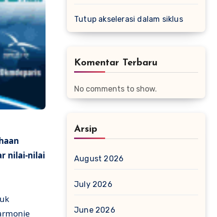
Tutup akselerasi dalam siklus
Komentar Terbaru
No comments to show.
Arsip
nilai-nilai
August 2026
July 2026
June 2026
armonie