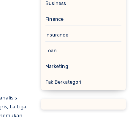
Business
Finance
Insurance
Loan
Marketing
Tak Berkategori
analisis
is, La Liga,
 menemukan