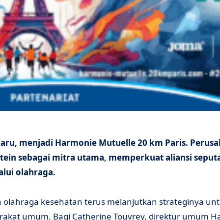
tein sebagai mitra utama, memperkuat aliansi seputar 
lui olahraga.
akat umum. Bagi Catherine Touvrey, direktur umum H