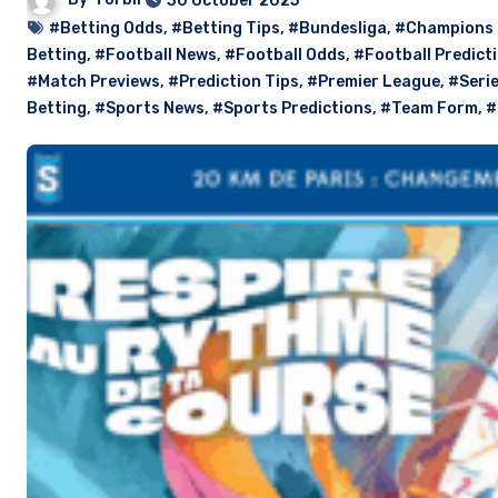
30 October 2025
#Betting Odds
,
#Betting Tips
,
#Bundesliga
,
#Champions
Betting
,
#Football News
,
#Football Odds
,
#Football Predict
#Match Previews
,
#Prediction Tips
,
#Premier League
,
#Serie
Betting
,
#Sports News
,
#Sports Predictions
,
#Team Form
,
#