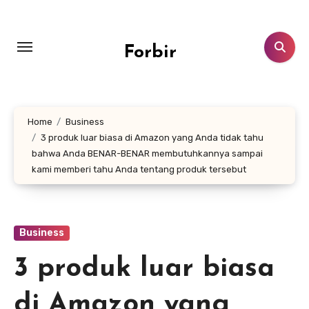
Skip
to
content
Forbir
Home
Business
3 produk luar biasa di Amazon yang Anda tidak tahu
bahwa Anda BENAR-BENAR membutuhkannya sampai
kami memberi tahu Anda tentang produk tersebut
Business
3 produk luar biasa
di Amazon yang