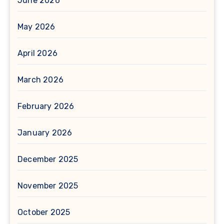
June 2026
May 2026
April 2026
March 2026
February 2026
January 2026
December 2025
November 2025
October 2025