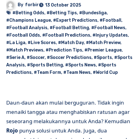
By
forbir
13 October 2025
#Betting Odds
,
#Betting Tips
,
#Bundesliga
,
#Champions League
,
#Expert Predictions
,
#Football
,
#Football Analysis
,
#Football Betting
,
#Football News
,
#Football Odds
,
#Football Predictions
,
#Injury Updates
,
#La Liga
,
#Live Scores
,
#Match Day
,
#Match Preview
,
#Match Previews
,
#Prediction Tips
,
#Premier League
,
#Serie A
,
#Soccer
,
#Soccer Predictions
,
#Sports
,
#Sports
Analysis
,
#Sports Betting
,
#Sports News
,
#Sports
Predictions
,
#Team Form
,
#Team News
,
#World Cup
Daun-daun akan mulai berguguran. Tidak ingin
menaiki tangga atau menghabiskan ratusan agar
seseorang melakukannya untuk Anda? Kemudian
Rojo
punya solusi untuk Anda. Juga, dua