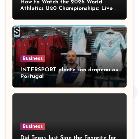
How to Watch the 2026 World
Athletics U20 Championships: Live
Stream, TV Info & Schedule
Business
INTERSPORT plante son drapeau au
Portugal
Business
Did Texas Just Sign the Favorite for