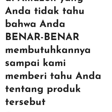
Anda tidak tahu
bahwa Anda
BENAR-BENAR
membutuhkannya
sampai kami
memberi tahu Anda
tentang produk
tersebut