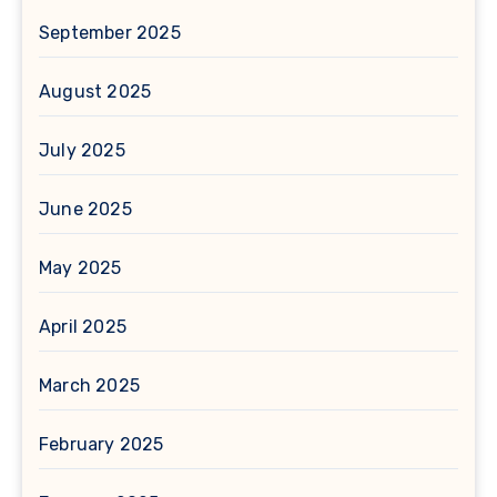
September 2025
August 2025
July 2025
June 2025
May 2025
April 2025
March 2025
February 2025