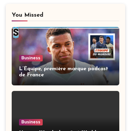
You Missed
Business
L’Équipe, première marque podcast
de France
Business