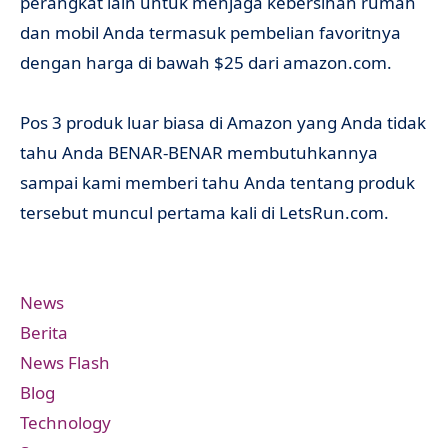
perangkat lain untuk menjaga kebersihan rumah
dan mobil Anda termasuk pembelian favoritnya
dengan harga di bawah $25 dari amazon.com.
Pos 3 produk luar biasa di Amazon yang Anda tidak
tahu Anda BENAR-BENAR membutuhkannya
sampai kami memberi tahu Anda tentang produk
tersebut muncul pertama kali di LetsRun.com.
News
Berita
News Flash
Blog
Technology