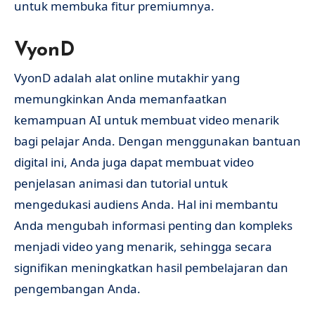
untuk membuka fitur premiumnya.
VyonD
VyonD adalah alat online mutakhir yang
memungkinkan Anda memanfaatkan
kemampuan AI untuk membuat video menarik
bagi pelajar Anda. Dengan menggunakan bantuan
digital ini, Anda juga dapat membuat video
penjelasan animasi dan tutorial untuk
mengedukasi audiens Anda. Hal ini membantu
Anda mengubah informasi penting dan kompleks
menjadi video yang menarik, sehingga secara
signifikan meningkatkan hasil pembelajaran dan
pengembangan Anda.