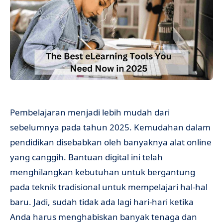
Pembelajaran menjadi lebih mudah dari
sebelumnya pada tahun 2025. Kemudahan dalam
pendidikan disebabkan oleh banyaknya alat online
yang canggih. Bantuan digital ini telah
menghilangkan kebutuhan untuk bergantung
pada teknik tradisional untuk mempelajari hal-hal
baru. Jadi, sudah tidak ada lagi hari-hari ketika
Anda harus menghabiskan banyak tenaga dan