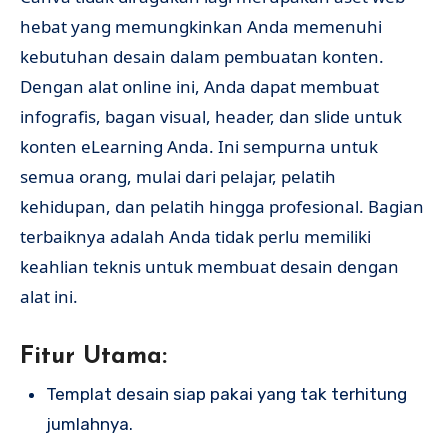
hebat yang memungkinkan Anda memenuhi
kebutuhan desain dalam pembuatan konten.
Dengan alat online ini, Anda dapat membuat
infografis, bagan visual, header, dan slide untuk
konten eLearning Anda. Ini sempurna untuk
semua orang, mulai dari pelajar, pelatih
kehidupan, dan pelatih hingga profesional. Bagian
terbaiknya adalah Anda tidak perlu memiliki
keahlian teknis untuk membuat desain dengan
alat ini.
Fitur Utama:
Templat desain siap pakai yang tak terhitung
jumlahnya.