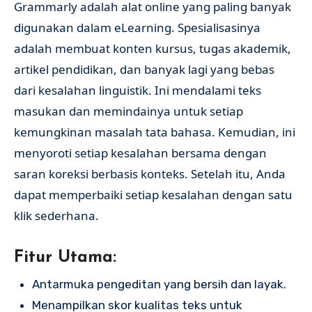
Grammarly adalah alat online yang paling banyak
digunakan dalam eLearning. Spesialisasinya
adalah membuat konten kursus, tugas akademik,
artikel pendidikan, dan banyak lagi yang bebas
dari kesalahan linguistik. Ini mendalami teks
masukan dan memindainya untuk setiap
kemungkinan masalah tata bahasa. Kemudian, ini
menyoroti setiap kesalahan bersama dengan
saran koreksi berbasis konteks. Setelah itu, Anda
dapat memperbaiki setiap kesalahan dengan satu
klik sederhana.
Fitur Utama:
Antarmuka pengeditan yang bersih dan layak.
Menampilkan skor kualitas teks untuk