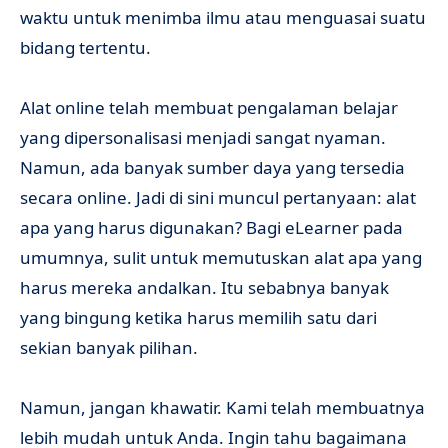
waktu untuk menimba ilmu atau menguasai suatu
bidang tertentu.
Alat online telah membuat pengalaman belajar
yang dipersonalisasi menjadi sangat nyaman.
Namun, ada banyak sumber daya yang tersedia
secara online. Jadi di sini muncul pertanyaan: alat
apa yang harus digunakan? Bagi eLearner pada
umumnya, sulit untuk memutuskan alat apa yang
harus mereka andalkan. Itu sebabnya banyak
yang bingung ketika harus memilih satu dari
sekian banyak pilihan.
Namun, jangan khawatir. Kami telah membuatnya
lebih mudah untuk Anda. Ingin tahu bagaimana