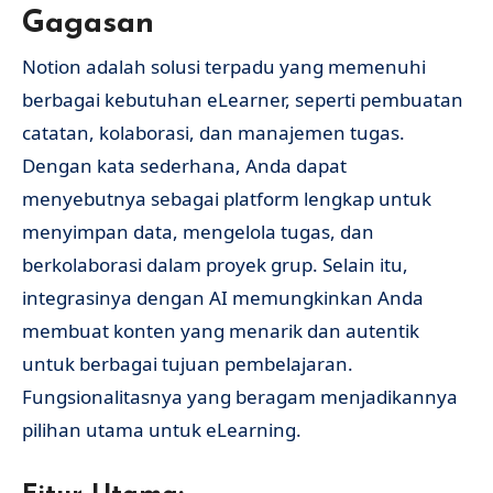
Gagasan
Notion adalah solusi terpadu yang memenuhi
berbagai kebutuhan eLearner, seperti pembuatan
catatan, kolaborasi, dan manajemen tugas.
Dengan kata sederhana, Anda dapat
menyebutnya sebagai platform lengkap untuk
menyimpan data, mengelola tugas, dan
berkolaborasi dalam proyek grup. Selain itu,
integrasinya dengan AI memungkinkan Anda
membuat konten yang menarik dan autentik
untuk berbagai tujuan pembelajaran.
Fungsionalitasnya yang beragam menjadikannya
pilihan utama untuk eLearning.