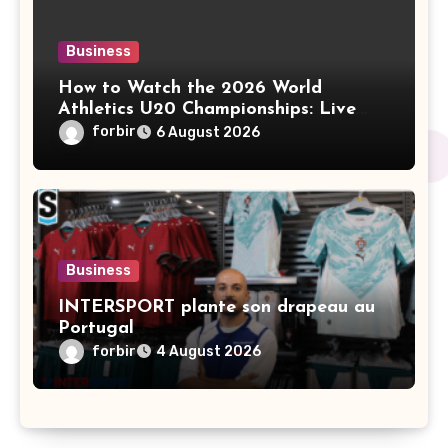
Business
How to Watch the 2026 World
Athletics U20 Championships: Live
Stream, TV Info & Schedule
forbir
6 August 2026
Business
INTERSPORT plante son drapeau au
Portugal
forbir
4 August 2026