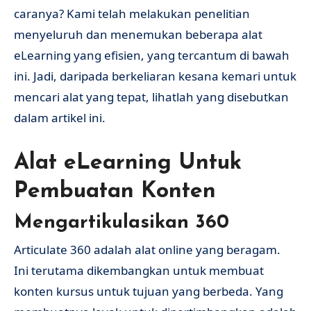
caranya? Kami telah melakukan penelitian
menyeluruh dan menemukan beberapa alat
eLearning yang efisien, yang tercantum di bawah
ini. Jadi, daripada berkeliaran kesana kemari untuk
mencari alat yang tepat, lihatlah yang disebutkan
dalam artikel ini.
Alat eLearning Untuk
Pembuatan Konten
Mengartikulasikan 360
Articulate 360 ​​adalah alat online yang beragam.
Ini terutama dikembangkan untuk membuat
konten kursus untuk tujuan yang berbeda. Yang