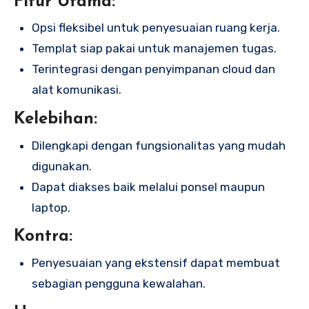
Fitur Utama:
Opsi fleksibel untuk penyesuaian ruang kerja.
Templat siap pakai untuk manajemen tugas.
Terintegrasi dengan penyimpanan cloud dan
alat komunikasi.
Kelebihan:
Dilengkapi dengan fungsionalitas yang mudah
digunakan.
Dapat diakses baik melalui ponsel maupun
laptop.
Kontra:
Penyesuaian yang ekstensif dapat membuat
sebagian pengguna kewalahan.