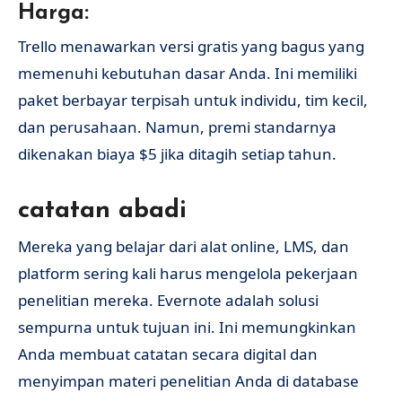
Harga:
Trello menawarkan versi gratis yang bagus yang
memenuhi kebutuhan dasar Anda. Ini memiliki
paket berbayar terpisah untuk individu, tim kecil,
dan perusahaan. Namun, premi standarnya
dikenakan biaya $5 jika ditagih setiap tahun.
catatan abadi
Mereka yang belajar dari alat online, LMS, dan
platform sering kali harus mengelola pekerjaan
penelitian mereka. Evernote adalah solusi
sempurna untuk tujuan ini. Ini memungkinkan
Anda membuat catatan secara digital dan
menyimpan materi penelitian Anda di database