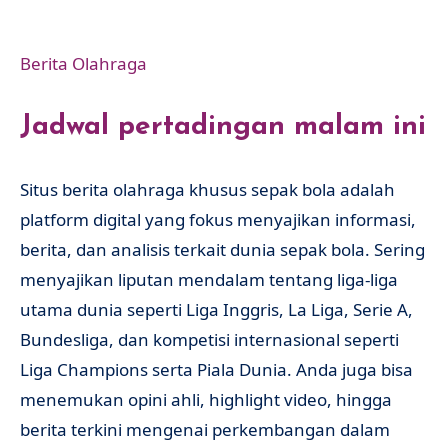
Berita Olahraga
Jadwal pertadingan malam ini
Situs berita olahraga khusus sepak bola adalah
platform digital yang fokus menyajikan informasi,
berita, dan analisis terkait dunia sepak bola. Sering
menyajikan liputan mendalam tentang liga-liga
utama dunia seperti Liga Inggris, La Liga, Serie A,
Bundesliga, dan kompetisi internasional seperti
Liga Champions serta Piala Dunia. Anda juga bisa
menemukan opini ahli, highlight video, hingga
berita terkini mengenai perkembangan dalam