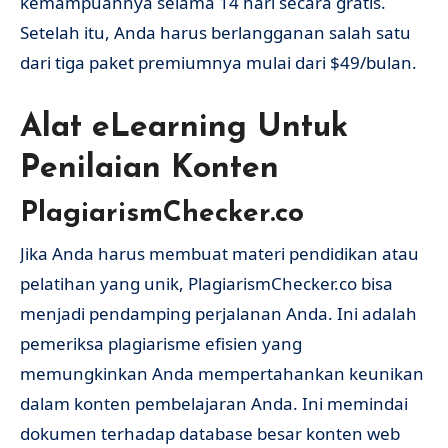
kemampuannya selama 14 hari secara gratis.
Setelah itu, Anda harus berlangganan salah satu
dari tiga paket premiumnya mulai dari $49/bulan.
Alat eLearning Untuk
Penilaian Konten
PlagiarismChecker.co
Jika Anda harus membuat materi pendidikan atau
pelatihan yang unik, PlagiarismChecker.co bisa
menjadi pendamping perjalanan Anda. Ini adalah
pemeriksa plagiarisme efisien yang
memungkinkan Anda mempertahankan keunikan
dalam konten pembelajaran Anda. Ini memindai
dokumen terhadap database besar konten web