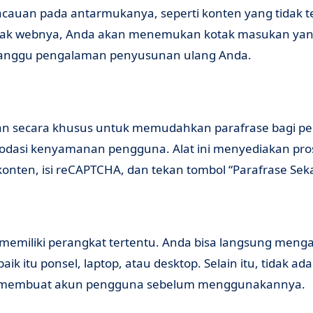
uan pada antarmukanya, seperti konten yang tidak ter
a letak webnya, Anda akan menemukan kotak masukan yang
ganggu pengalaman penyusunan ulang Anda.
gkan secara khusus untuk memudahkan parafrase bagi p
odasi kenyamanan pengguna. Alat ini menyediakan pro
nten, isi reCAPTCHA, dan tekan tombol “Parafrase Sek
 memiliki perangkat tertentu. Anda bisa langsung meng
 itu ponsel, laptop, atau desktop. Selain itu, tidak ad
erlu membuat akun pengguna sebelum menggunakannya.