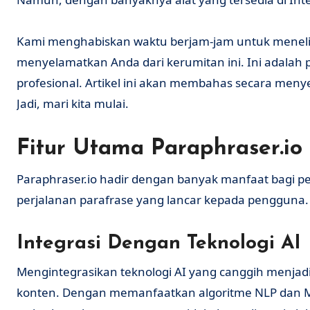
Kami menghabiskan waktu berjam-jam untuk menelit
menyelamatkan Anda dari kerumitan ini. Ini adalah 
profesional. Artikel ini akan membahas secara m
Jadi, mari kita mulai.
Fitur Utama Paraphraser.io
Paraphraser.io hadir dengan banyak manfaat bagi
perjalanan parafrase yang lancar kepada pengguna. 
Integrasi Dengan Teknologi AI
Mengintegrasikan teknologi AI yang canggih menjadik
konten. Dengan memanfaatkan algoritme NLP dan ML,