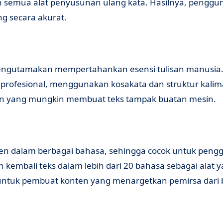
eh semua alat penyusunan ulang kata. Hasilnya, penggu
ng secara akurat.
mengutamakan mempertahankan esensi tulisan manusia. 
 profesional, menggunakan kosakata dan struktur kalim
pun yang mungkin membuat teks tampak buatan mesin.
ten dalam berbagai bahasa, sehingga cocok untuk peng
kembali teks dalam lebih dari 20 bahasa sebagai alat 
k untuk pembuat konten yang menargetkan pemirsa dari 