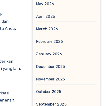
May 2026
uk
April 2026
r dan
tu Anda.
March 2026
February 2026
January 2026
berikan
December 2025
 yang lain:
November 2025
October 2025
isasi
ehensif
September 2025