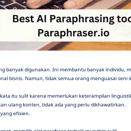
onal bisnis. Namun, tidak semua orang menguasai seni in
a itu sulit karena memerlukan keterampilan linguistik
an ulang konten, tidak ada yang perlu dikhawatirkan.
ang efisien.
net, memilih alat parafrase terbaik mungkin sulit.