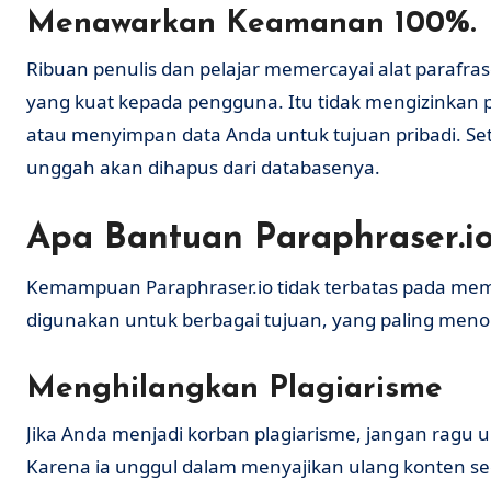
Menawarkan Keamanan 100%.
Ribuan penulis dan pelajar memercayai alat parafr
yang kuat kepada pengguna. Itu tidak mengizinkan
atau menyimpan data Anda untuk tujuan pribadi. Se
unggah akan dihapus dari databasenya.
Apa Bantuan Paraphraser.i
Kemampuan Paraphraser.io tidak terbatas pada memb
digunakan untuk berbagai tujuan, yang paling menon
Menghilangkan Plagiarisme
Jika Anda menjadi korban plagiarisme, jangan ragu 
Karena ia unggul dalam menyajikan ulang konten seca