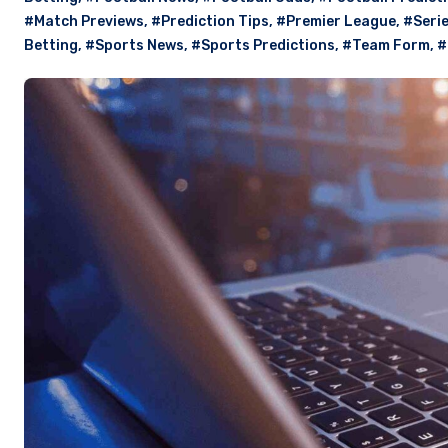
#Match Previews
,
#Prediction Tips
,
#Premier League
,
#Serie
Betting
,
#Sports News
,
#Sports Predictions
,
#Team Form
,
#