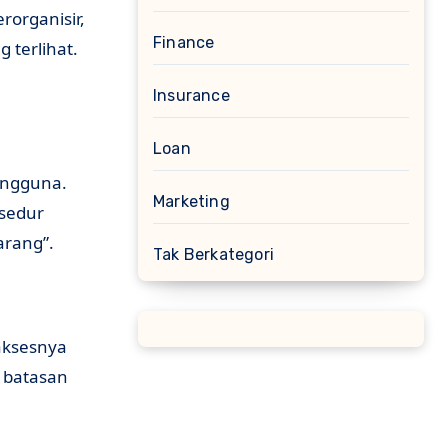
organisir,
Finance
 terlihat.
Insurance
Loan
engguna.
Marketing
sedur
arang”.
Tak Berkategori
aksesnya
a batasan