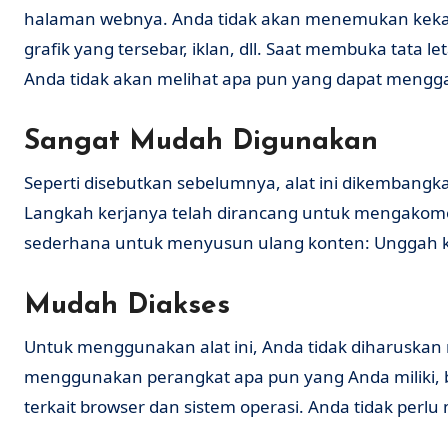
halaman webnya. Anda tidak akan menemukan kekaca
grafik yang tersebar, iklan, dll. Saat membuka tat
Anda tidak akan melihat apa pun yang dapat meng
Sangat Mudah Digunakan
Seperti disebutkan sebelumnya, alat ini dikemban
Langkah kerjanya telah dirancang untuk mengakom
sederhana untuk menyusun ulang konten: Unggah ko
Mudah Diakses
Untuk menggunakan alat ini, Anda tidak diharuskan
menggunakan perangkat apa pun yang Anda miliki, baik
terkait browser dan sistem operasi. Anda tidak p