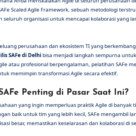
mana Anda menskalakan Agile di seluruh perusahaan d
AFe Scaled Agile Framework, sebuah metodologi terstru
seluruh organisasi untuk mencapai kolaborasi yang la
 peluang perusahaan dan ekosistem TI yang berkembang
lis SAFe di Delhi
bisa menjadi langkah sempurna untu
gile atau profesional berpengalaman, pelatihan SAFe 
ntuk memimpin transformasi Agile secara efektif.
AFe Penting di Pasar Saat Ini?
sahaan yang ingin memperluas praktik Agile di banyak t
gan baik untuk tim yang lebih kecil, SAFe mengambil la
isasi besar, memastikan keselarasan dan kolaborasi di 