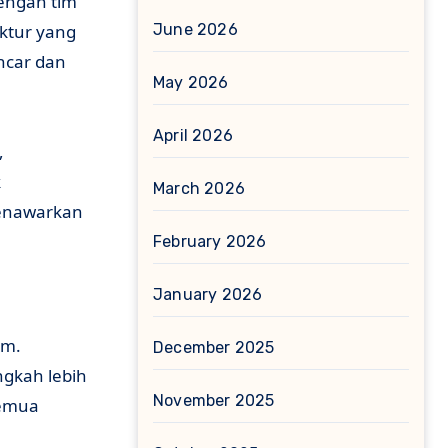
engan tim
June 2026
ktur yang
ncar dan
May 2026
April 2026
,
k
March 2026
menawarkan
February 2026
January 2026
im.
December 2025
ngkah lebih
November 2025
semua