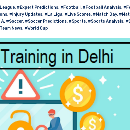
 League
,
#Expert Predictions
,
#Football
,
#Football Analysis
,
#F
ions
,
#Injury Updates
,
#La Liga
,
#Live Scores
,
#Match Day
,
#Mat
 A
,
#Soccer
,
#Soccer Predictions
,
#Sports
,
#Sports Analysis
,
#
Team News
,
#World Cup