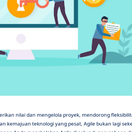
dan kemajuan teknologi yang pesat, Agile bukan lagi seke