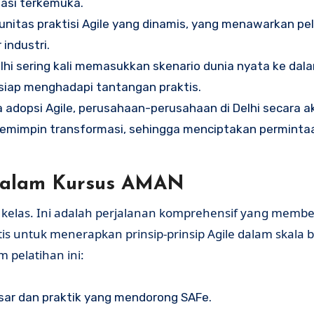
asi terkemuka.
munitas praktisi Agile yang dinamis, yang menawarkan p
industri.
Delhi sering kali memasukkan skenario dunia nyata ke dal
siap menghadapi tantangan praktis.
adopsi Agile, perusahaan-perusahaan di Delhi secara ak
 memimpin transformasi, sehingga menciptakan perminta
 dalam Kursus AMAN
n kelas. Ini adalah perjalanan komprehensif yang membe
s untuk menerapkan prinsip-prinsip Agile dalam skala b
m pelatihan ini:
asar dan praktik yang mendorong SAFe.