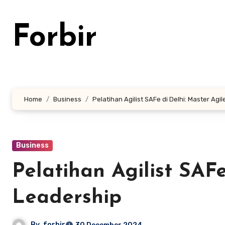
Skip
to
Forbir
content
Home
Business
Pelatihan Agilist SAFe di Delhi: Master Agi
Business
Pelatihan Agilist SAFe
Leadership
By
forbir