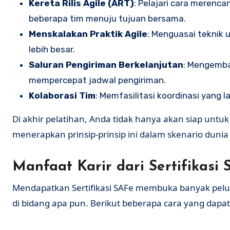
Kereta Rilis Agile (ART)
: Pelajari cara meren
beberapa tim menuju tujuan bersama.
Menskalakan Praktik Agile
: Menguasai teknik 
lebih besar.
Saluran Pengiriman Berkelanjutan
: Mengemba
mempercepat jadwal pengiriman.
Kolaborasi Tim
: Memfasilitasi koordinasi yang 
Di akhir pelatihan, Anda tidak hanya akan siap untuk l
menerapkan prinsip-prinsip ini dalam skenario dunia 
Manfaat Karir dari Sertifikasi 
Mendapatkan Sertifikasi SAFe membuka banyak peluan
di bidang apa pun. Berikut beberapa cara yang dapa