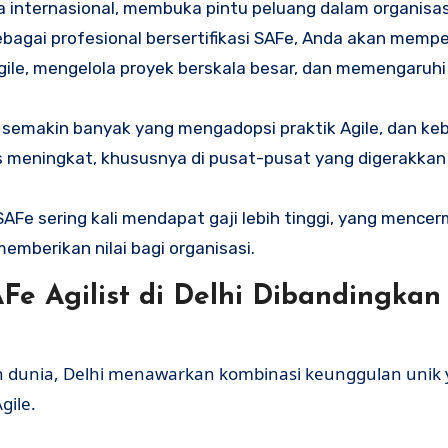
ara internasional, membuka pintu peluang dalam organisasi
ebagai profesional bersertifikasi SAFe, Anda akan memp
ile, mengelola proyek berskala besar, dan memengaruh
 semakin banyak yang mengadopsi praktik Agile, dan k
us meningkat, khususnya di pusat-pusat yang digerakkan 
i SAFe sering kali mendapat gaji lebih tinggi, yang mence
berikan nilai bagi organisasi.
e Agilist di Delhi Dibandingkan
uh dunia, Delhi menawarkan kombinasi keunggulan unik
gile.