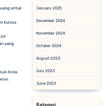
eluang untuk
January 2025
December 2024
am kursus
November 2024
tif
an yang
October 2024
August 2023
July 2023
kali Anda
esar.
June 2023
Kategori