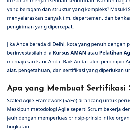
itu sudah menjadi sebuah kebutuhan. Namun bagai
yang beragam dan struktur yang kompleks? Masuki S
menyelaraskan banyak tim, departemen, dan bahkan 
pengiriman yang dipercepat.
Jika Anda berada di Delhi, kota yang penuh dengan
berinvestasilah di a
Kursus AMAN
atau
Pelatihan Agi
memajukan karir Anda. Baik Anda calon pemimpin A
alat, pengetahuan, dan sertifikasi yang diperlukan u
Apa yang Membuat Sertifikasi S
Scaled Agile Framework (SAFe) dirancang untuk peru
Meskipun metodologi Agile seperti Scrum bekerja den
jauh dengan memperluas prinsip-prinsip ini ke organ
tingkatan.