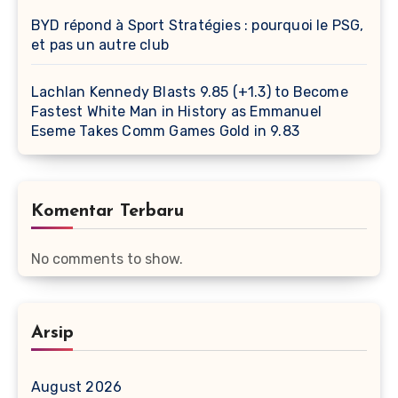
BYD répond à Sport Stratégies : pourquoi le PSG,
et pas un autre club
Lachlan Kennedy Blasts 9.85 (+1.3) to Become
Fastest White Man in History as Emmanuel
Eseme Takes Comm Games Gold in 9.83
Komentar Terbaru
No comments to show.
Arsip
August 2026