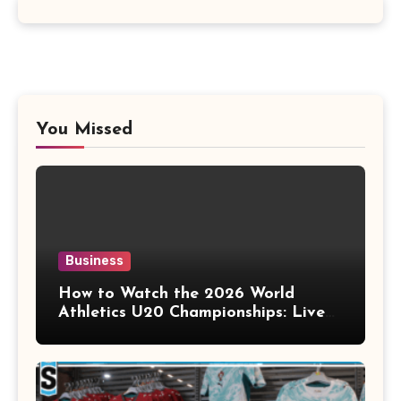
You Missed
Business
How to Watch the 2026 World
Athletics U20 Championships: Live
Stream, TV Info & Schedule