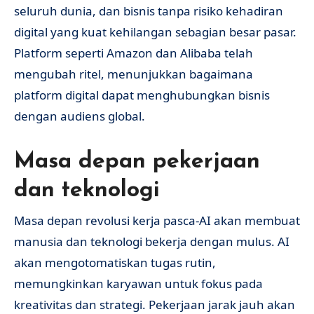
seluruh dunia, dan bisnis tanpa risiko kehadiran
digital yang kuat kehilangan sebagian besar pasar.
Platform seperti Amazon dan Alibaba telah
mengubah ritel, menunjukkan bagaimana
platform digital dapat menghubungkan bisnis
dengan audiens global.
Masa depan pekerjaan
dan teknologi
Masa depan revolusi kerja pasca-AI akan membuat
manusia dan teknologi bekerja dengan mulus. AI
akan mengotomatiskan tugas rutin,
memungkinkan karyawan untuk fokus pada
kreativitas dan strategi. Pekerjaan jarak jauh akan