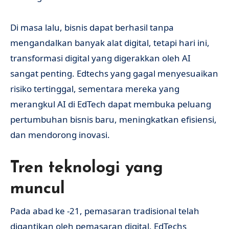
Di masa lalu, bisnis dapat berhasil tanpa
mengandalkan banyak alat digital, tetapi hari ini,
transformasi digital yang digerakkan oleh AI
sangat penting. Edtechs yang gagal menyesuaikan
risiko tertinggal, sementara mereka yang
merangkul AI di EdTech dapat membuka peluang
pertumbuhan bisnis baru, meningkatkan efisiensi,
dan mendorong inovasi.
Tren teknologi yang
muncul
Pada abad ke -21, pemasaran tradisional telah
digantikan oleh pemasaran digital. EdTechs