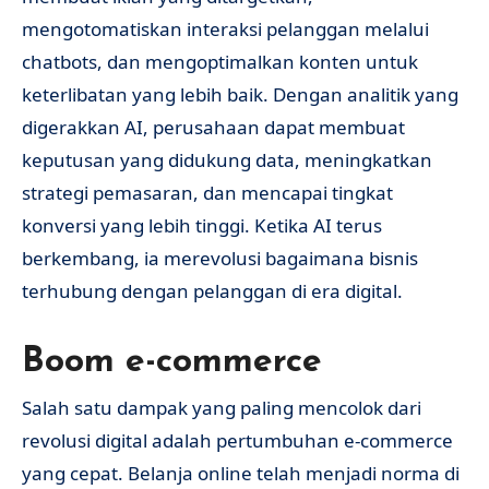
mengotomatiskan interaksi pelanggan melalui
chatbots, dan mengoptimalkan konten untuk
keterlibatan yang lebih baik. Dengan analitik yang
digerakkan AI, perusahaan dapat membuat
keputusan yang didukung data, meningkatkan
strategi pemasaran, dan mencapai tingkat
konversi yang lebih tinggi. Ketika AI terus
berkembang, ia merevolusi bagaimana bisnis
terhubung dengan pelanggan di era digital.
Boom e-commerce
Salah satu dampak yang paling mencolok dari
revolusi digital adalah pertumbuhan e-commerce
yang cepat. Belanja online telah menjadi norma di