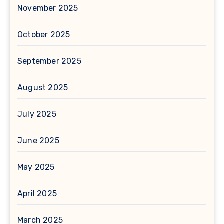
November 2025
October 2025
September 2025
August 2025
July 2025
June 2025
May 2025
April 2025
March 2025