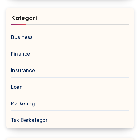
Kategori
Business
Finance
Insurance
Loan
Marketing
Tak Berkategori