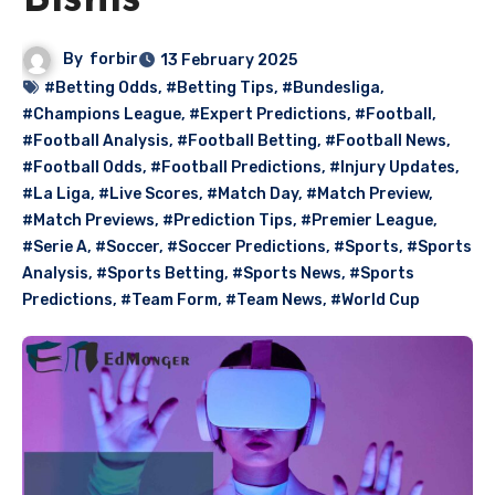
Bisnis
By
forbir
13 February 2025
#Betting Odds
,
#Betting Tips
,
#Bundesliga
,
#Champions League
,
#Expert Predictions
,
#Football
,
#Football Analysis
,
#Football Betting
,
#Football News
,
#Football Odds
,
#Football Predictions
,
#Injury Updates
,
#La Liga
,
#Live Scores
,
#Match Day
,
#Match Preview
,
#Match Previews
,
#Prediction Tips
,
#Premier League
,
#Serie A
,
#Soccer
,
#Soccer Predictions
,
#Sports
,
#Sports
Analysis
,
#Sports Betting
,
#Sports News
,
#Sports
Predictions
,
#Team Form
,
#Team News
,
#World Cup