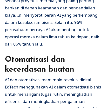
sebagai proyek TI mereka yang paling penting,
bahkan di depan keamanan dan pengendalian
biaya. Ini menyoroti peran AI yang berkembang
dalam kesuksesan bisnis. Selain itu, 96%
perusahaan percaya AI akan penting untuk
operasi mereka dalam lima tahun ke depan, naik
dari 86% tahun lalu.
Otomatisasi dan
kecerdasan buatan
AI dan otomatisasi memimpin revolusi digital.
EdTech menggunakan AI dalam otomatisasi bisnis
untuk menangani tugas rutin, meningkatkan
efisiensi, dan meningkatkan pengalaman