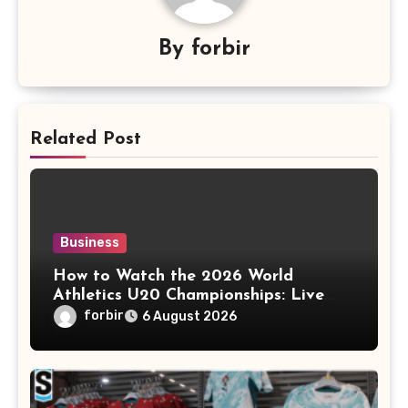
By
forbir
Related Post
Business
How to Watch the 2026 World
Athletics U20 Championships: Live
Stream, TV Info & Schedule
forbir
6 August 2026