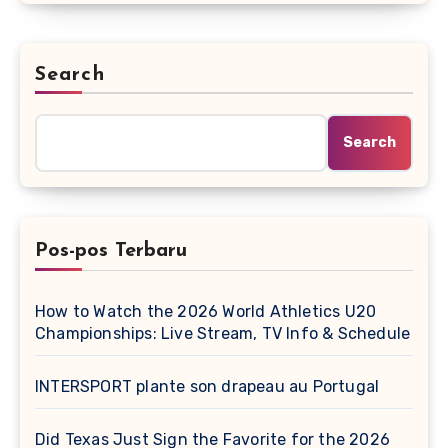
Search
Search
Pos-pos Terbaru
How to Watch the 2026 World Athletics U20
Championships: Live Stream, TV Info & Schedule
INTERSPORT plante son drapeau au Portugal
Did Texas Just Sign the Favorite for the 2026