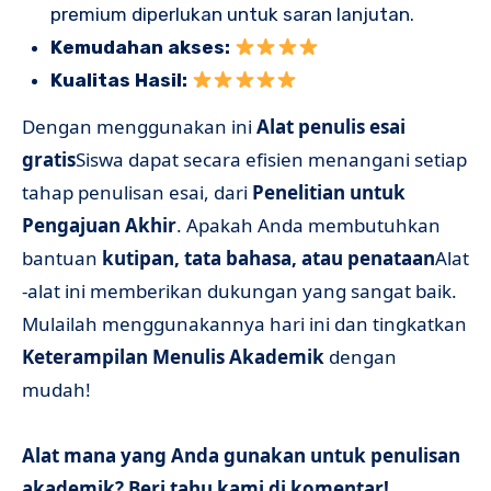
premium diperlukan untuk saran lanjutan.
Kemudahan akses:
Kualitas Hasil:
Dengan menggunakan ini
Alat penulis esai
gratis
Siswa dapat secara efisien menangani setiap
tahap penulisan esai, dari
Penelitian untuk
Pengajuan Akhir
. Apakah Anda membutuhkan
bantuan
kutipan, tata bahasa, atau penataan
Alat
-alat ini memberikan dukungan yang sangat baik.
Mulailah menggunakannya hari ini dan tingkatkan
Keterampilan Menulis Akademik
dengan
mudah!
Alat mana yang Anda gunakan untuk penulisan
akademik? Beri tahu kami di komentar!