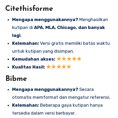
Citethisforme
Mengapa menggunakannya?
Menghasilkan
kutipan di
APA, MLA, Chicago, dan banyak
lagi
.
Kelemahan:
Versi gratis memiliki batas waktu
untuk kutipan yang disimpan.
Kemudahan akses:
Kualitas Hasil:
Bibme
Mengapa menggunakannya?
Secara
otomatis memformat dan mengatur referensi.
Kelemahan:
Beberapa gaya kutipan hanya
tersedia dalam versi berbayar.