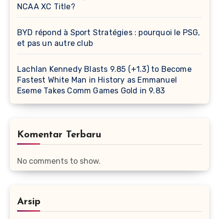
NCAA XC Title?
BYD répond à Sport Stratégies : pourquoi le PSG,
et pas un autre club
Lachlan Kennedy Blasts 9.85 (+1.3) to Become
Fastest White Man in History as Emmanuel
Eseme Takes Comm Games Gold in 9.83
Komentar Terbaru
No comments to show.
Arsip