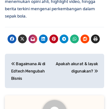
menemukan opini ahli, highlight video, hingga
berita terkini mengenai perkembangan dalam
sepak bola.
Post
Bagaimana Ai di
Apakah akurat & layak
navigation
Edtech Mengubah
digunakan?
Bisnis