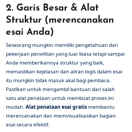
2. Garis Besar & Alat
Struktur (merencanakan
esai Anda)
Seseorang mungkin memiliki pengetahuan dan
pekerjaan penelitian yang luar biasa tetapi sampai
Anda memberikannya struktur yang baik,
memastikan kejelasan dan aliran logis dalam esai
itu mungkin tidak masuk akal bagi pembaca.
Pastikan untuk mengambil bantuan dari salah
satu alat penataan untuk membuat proses ini
mudah.
Alat penataan esai gratis
membantu
merencanakan dan memvisualisasikan bagian
esai secara efektif.