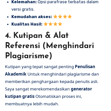
Kelemahan:
Opsi parafrase terbatas dalam
versi gratis.
Kemudahan akses:
Kualitas Hasil:
4. Kutipan & Alat
Referensi (Menghindari
Plagiarisme)
Kutipan yang tepat sangat penting
Penulisan
Akademik
Untuk menghindari plagiarisme dan
memberikan penghargaan kepada penulis asli.
Saya sangat merekomendasikan
generator
kutipan gratis
Otomatiskan proses ini,
membuatnya lebih mudah.