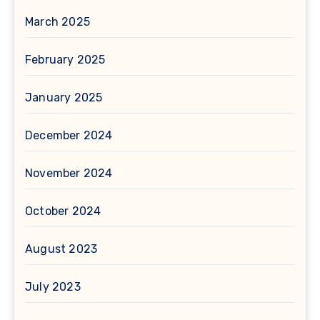
March 2025
February 2025
January 2025
December 2024
November 2024
October 2024
August 2023
July 2023