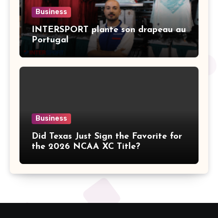
Business
INTERSPORT plante son drapeau au
Portugal
Business
Did Texas Just Sign the Favorite for
the 2026 NCAA XC Title?