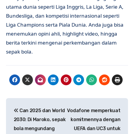
utama dunia seperti Liga Inggris, La Liga, Serie A,
Bundesliga, dan kompetisi internasional seperti
Liga Champions serta Piala Dunia. Anda juga bisa
menemukan opini ahli, highlight video, hingga
berita terkini mengenai perkembangan dalam
sepak bola.
Post
Can 2025 dan World
Vodafone memperkuat
navigation
2030: Di Maroko, sepak
komitmennya dengan
bola mengundang
UEFA dan UC3 untuk