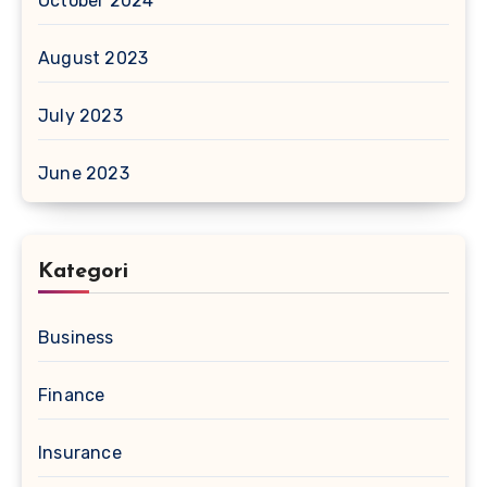
October 2024
August 2023
July 2023
June 2023
Kategori
Business
Finance
Insurance