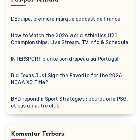
L’Équipe, première marque podcast de France
How to Watch the 2026 World Athletics U20
Championships: Live Stream, TV Info & Schedule
INTERSPORT plante son drapeau au Portugal
Did Texas Just Sign the Favorite for the 2026
NCAA XC Title?
BYD répond à Sport Stratégies : pourquoi le PSG,
et pas un autre club
Komentar Terbaru