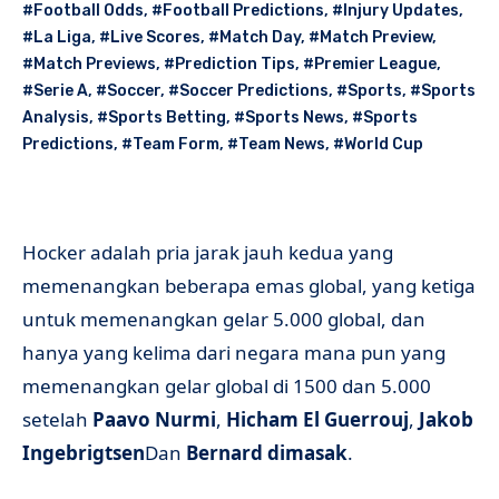
#Football Odds
,
#Football Predictions
,
#Injury Updates
,
#La Liga
,
#Live Scores
,
#Match Day
,
#Match Preview
,
#Match Previews
,
#Prediction Tips
,
#Premier League
,
#Serie A
,
#Soccer
,
#Soccer Predictions
,
#Sports
,
#Sports
Analysis
,
#Sports Betting
,
#Sports News
,
#Sports
Predictions
,
#Team Form
,
#Team News
,
#World Cup
Hocker adalah pria jarak jauh kedua yang
memenangkan beberapa emas global, yang ketiga
untuk memenangkan gelar 5.000 global, dan
hanya yang kelima dari negara mana pun yang
memenangkan gelar global di 1500 dan 5.000
setelah
Paavo Nurmi
,
Hicham El Guerrouj
,
Jakob
Ingebrigtsen
Dan
Bernard dimasak
.