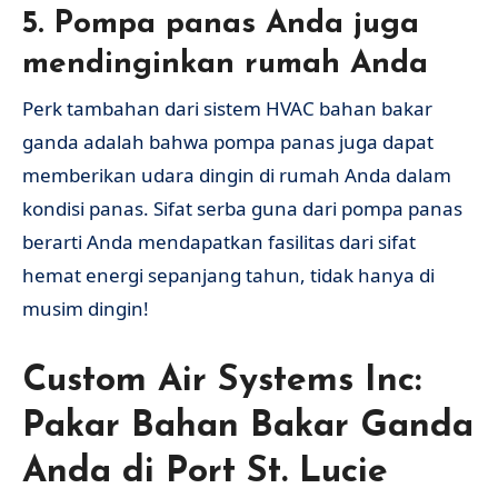
5. Pompa panas Anda juga
mendinginkan rumah Anda
Perk tambahan dari sistem HVAC bahan bakar
ganda adalah bahwa pompa panas juga dapat
memberikan udara dingin di rumah Anda dalam
kondisi panas. Sifat serba guna dari pompa panas
berarti Anda mendapatkan fasilitas dari sifat
hemat energi sepanjang tahun, tidak hanya di
musim dingin!
Custom Air Systems Inc:
Pakar Bahan Bakar Ganda
Anda di Port St. Lucie