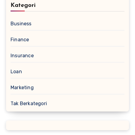
Kategori
Business
Finance
Insurance
Loan
Marketing
Tak Berkategori