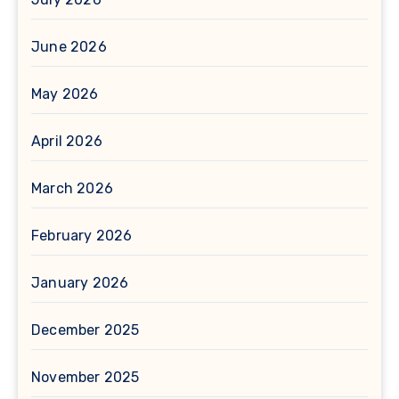
June 2026
May 2026
April 2026
March 2026
February 2026
January 2026
December 2025
November 2025