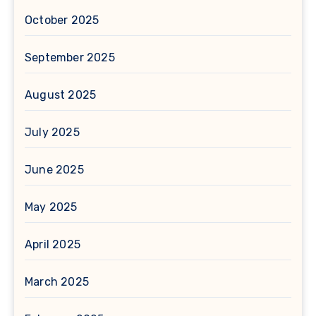
October 2025
September 2025
August 2025
July 2025
June 2025
May 2025
April 2025
March 2025