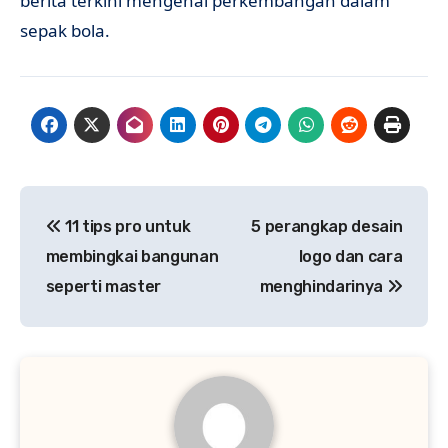
berita terkini mengenai perkembangan dalam
sepak bola.
Post
11 tips pro untuk
5 perangkap desain
navigation
membingkai bangunan
logo dan cara
seperti master
menghindarinya