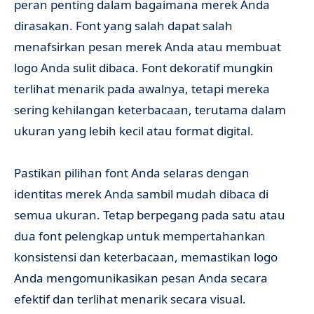
peran penting dalam bagaimana merek Anda
dirasakan. Font yang salah dapat salah
menafsirkan pesan merek Anda atau membuat
logo Anda sulit dibaca. Font dekoratif mungkin
terlihat menarik pada awalnya, tetapi mereka
sering kehilangan keterbacaan, terutama dalam
ukuran yang lebih kecil atau format digital.
Pastikan pilihan font Anda selaras dengan
identitas merek Anda sambil mudah dibaca di
semua ukuran. Tetap berpegang pada satu atau
dua font pelengkap untuk mempertahankan
konsistensi dan keterbacaan, memastikan logo
Anda mengomunikasikan pesan Anda secara
efektif dan terlihat menarik secara visual.