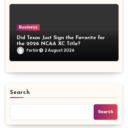
Business
Did Texas Just Sign the Favorite for
the 2026 NCAA XC Title?
forbir
2 August 2026
Search
Search