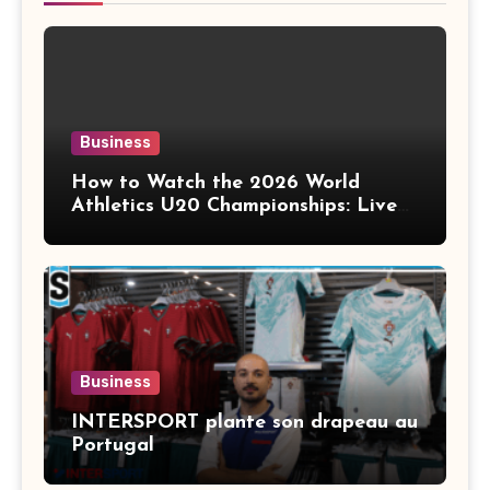
Business
How to Watch the 2026 World
Athletics U20 Championships: Live
Stream, TV Info & Schedule
Business
INTERSPORT plante son drapeau au
Portugal