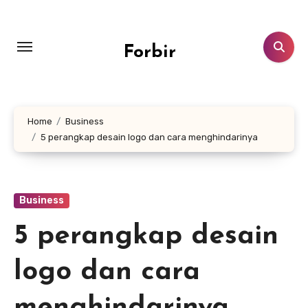
Skip
to
content
Forbir
Home
Business
5 perangkap desain logo dan cara menghindarinya
Business
5 perangkap desain
logo dan cara