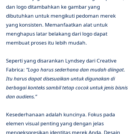
dan logo ditambahkan ke gambar yang
dibutuhkan untuk mengikuti pedoman merek
yang konsisten. Memanfaatkan alat untuk
menghapus latar belakang dari logo dapat
membuat proses itu lebih mudah.
Seperti yang disarankan Lyndsey dari Creative
Fabrica:
“Logo harus sederhana dan mudah diingat.
Itu harus dapat disesuaikan untuk digunakan di
berbagai konteks sambil tetap cocok untuk jenis bisnis
dan audiens.”
Kesederhanaan adalah kuncinya. Fokus pada
elemen visual penting yang dengan jelas
mengekspresikan identitas merek Anda. Desain