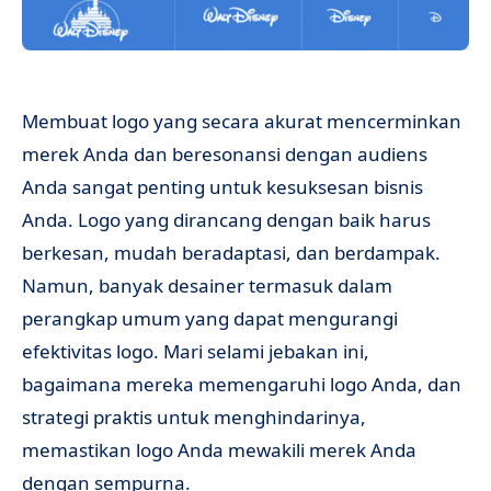
Membuat logo yang secara akurat mencerminkan
merek Anda dan beresonansi dengan audiens
Anda sangat penting untuk kesuksesan bisnis
Anda. Logo yang dirancang dengan baik harus
berkesan, mudah beradaptasi, dan berdampak.
Namun, banyak desainer termasuk dalam
perangkap umum yang dapat mengurangi
efektivitas logo. Mari selami jebakan ini,
bagaimana mereka memengaruhi logo Anda, dan
strategi praktis untuk menghindarinya,
memastikan logo Anda mewakili merek Anda
dengan sempurna.