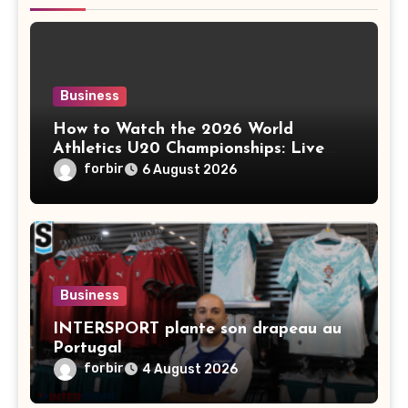
Business
How to Watch the 2026 World
Athletics U20 Championships: Live
Stream, TV Info & Schedule
forbir
6 August 2026
Business
INTERSPORT plante son drapeau au
Portugal
forbir
4 August 2026