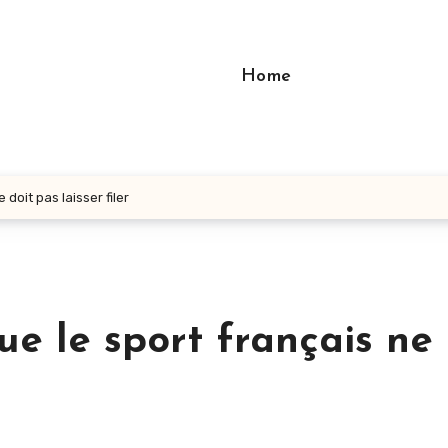
Home
 doit pas laisser filer
que le sport français ne 