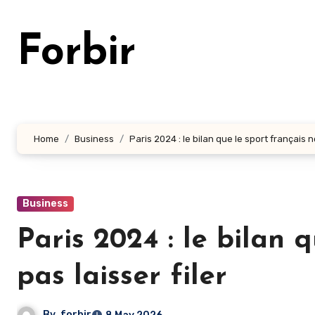
Skip
to
Forbir
content
Home
Business
Paris 2024 : le bilan que le sport français ne
Business
Paris 2024 : le bilan 
pas laisser filer
By
forbir