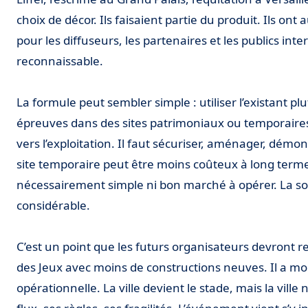
choix de décor. Ils faisaient partie du produit. Ils on
pour les diffuseurs, les partenaires et les publics i
reconnaissable.
La formule peut sembler simple : utiliser l’existant plu
épreuves dans des sites patrimoniaux ou temporaires r
vers l’exploitation. Il faut sécuriser, aménager, démon
site temporaire peut être moins coûteux à long terme
nécessairement simple ni bon marché à opérer. La so
considérable.
C’est un point que les futurs organisateurs devront r
des Jeux avec moins de constructions neuves. Il a m
opérationnelle. La ville devient le stade, mais la ville