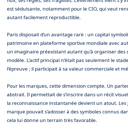
flux, ses règles, ses fragilités. L’événement vient s’
est séduisante, notamment pour le CIO, qui veut rend
autant facilement reproductible.
Paris disposait d’un avantage rare : un capital symbo
patrimoine en plateforme sportive mondiale avec auta
un imaginaire préexistant autant qu’à organiser des c
modèle. L’actif principal n’était pas seulement le stad
l’épreuve ; il participait à sa valeur commerciale et m
Pour les marques, cette dimension compte. Un parten
abstrait. Il permettait de s’inscrire dans un récit 
la reconnaissance instantanée devient un atout. Les
marque pouvait s’adosser à des symboles connus dans
cela lui donne un terrain très favorable.