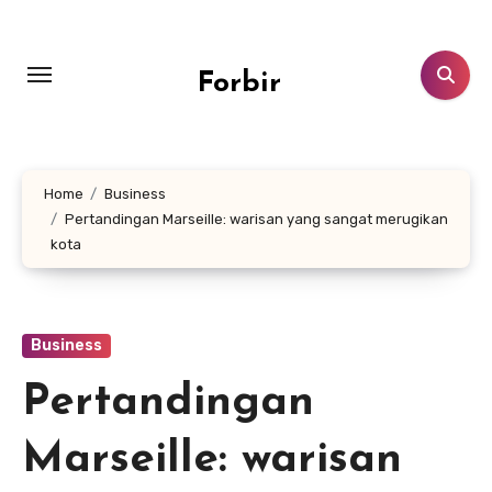
Skip
to
content
Forbir
Home
Business
Pertandingan Marseille: warisan yang sangat merugikan
kota
Business
Pertandingan
Marseille: warisan