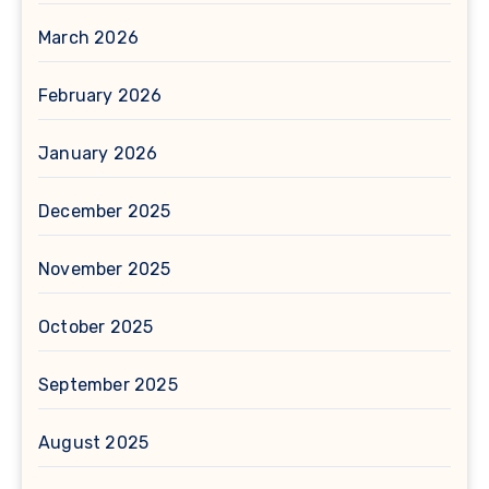
March 2026
February 2026
January 2026
December 2025
November 2025
October 2025
September 2025
August 2025