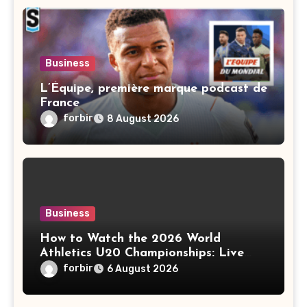
Business
L’Équipe, première marque podcast de
France
forbir
8 August 2026
Business
How to Watch the 2026 World
Athletics U20 Championships: Live
Stream, TV Info & Schedule
forbir
6 August 2026