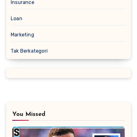
Insurance
Loan
Marketing
Tak Berkategori
You Missed