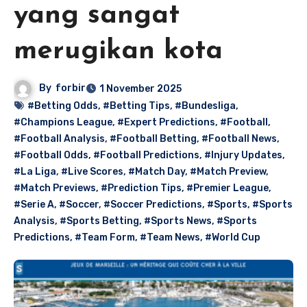
yang sangat
merugikan kota
By
forbir
1 November 2025
#Betting Odds
,
#Betting Tips
,
#Bundesliga
,
#Champions League
,
#Expert Predictions
,
#Football
,
#Football Analysis
,
#Football Betting
,
#Football News
,
#Football Odds
,
#Football Predictions
,
#Injury Updates
,
#La Liga
,
#Live Scores
,
#Match Day
,
#Match Preview
,
#Match Previews
,
#Prediction Tips
,
#Premier League
,
#Serie A
,
#Soccer
,
#Soccer Predictions
,
#Sports
,
#Sports
Analysis
,
#Sports Betting
,
#Sports News
,
#Sports
Predictions
,
#Team Form
,
#Team News
,
#World Cup