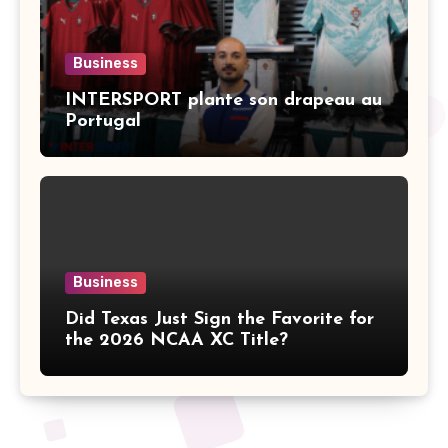
Business
INTERSPORT plante son drapeau au
Portugal
Business
Did Texas Just Sign the Favorite for
the 2026 NCAA XC Title?