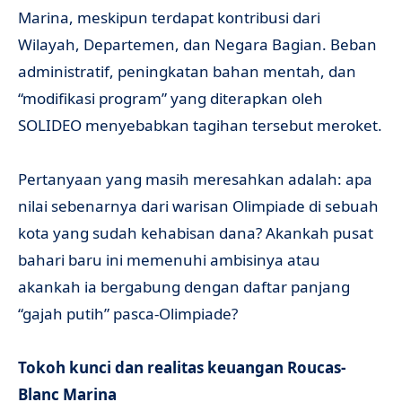
Marina, meskipun terdapat kontribusi dari
Wilayah, Departemen, dan Negara Bagian. Beban
administratif, peningkatan bahan mentah, dan
“modifikasi program” yang diterapkan oleh
SOLIDEO menyebabkan tagihan tersebut meroket.
Pertanyaan yang masih meresahkan adalah: apa
nilai sebenarnya dari warisan Olimpiade di sebuah
kota yang sudah kehabisan dana? Akankah pusat
bahari baru ini memenuhi ambisinya atau
akankah ia bergabung dengan daftar panjang
“gajah putih” pasca-Olimpiade?
Tokoh kunci dan realitas keuangan Roucas-
Blanc Marina