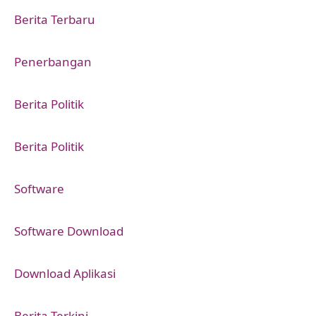
Berita Terbaru
Penerbangan
Berita Politik
Berita Politik
Software
Software Download
Download Aplikasi
Berita Terkini