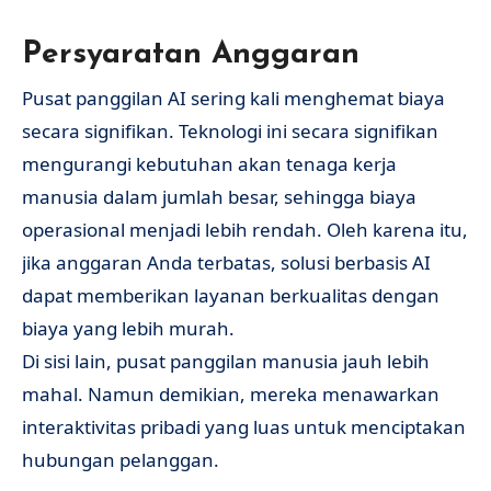
Persyaratan Anggaran
Pusat panggilan AI sering kali menghemat biaya
secara signifikan. Teknologi ini secara signifikan
mengurangi kebutuhan akan tenaga kerja
manusia dalam jumlah besar, sehingga biaya
operasional menjadi lebih rendah. Oleh karena itu,
jika anggaran Anda terbatas, solusi berbasis AI
dapat memberikan layanan berkualitas dengan
biaya yang lebih murah.
Di sisi lain, pusat panggilan manusia jauh lebih
mahal. Namun demikian, mereka menawarkan
interaktivitas pribadi yang luas untuk menciptakan
hubungan pelanggan.