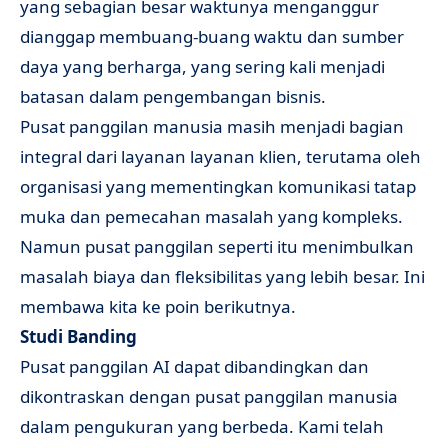
yang sebagian besar waktunya menganggur
dianggap membuang-buang waktu dan sumber
daya yang berharga, yang sering kali menjadi
batasan dalam pengembangan bisnis.
Pusat panggilan manusia masih menjadi bagian
integral dari layanan layanan klien, terutama oleh
organisasi yang mementingkan komunikasi tatap
muka dan pemecahan masalah yang kompleks.
Namun pusat panggilan seperti itu menimbulkan
masalah biaya dan fleksibilitas yang lebih besar. Ini
membawa kita ke poin berikutnya.
Studi Banding
Pusat panggilan AI dapat dibandingkan dan
dikontraskan dengan pusat panggilan manusia
dalam pengukuran yang berbeda. Kami telah