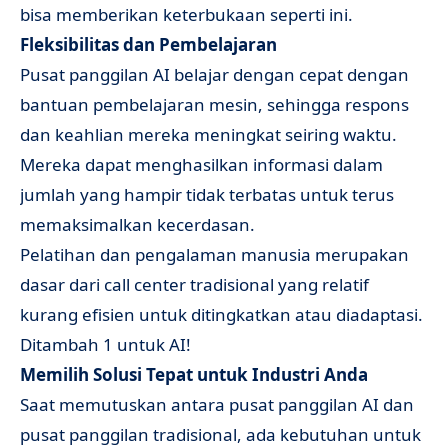
bisa memberikan keterbukaan seperti ini.
Fleksibilitas dan Pembelajaran
Pusat panggilan AI belajar dengan cepat dengan
bantuan pembelajaran mesin, sehingga respons
dan keahlian mereka meningkat seiring waktu.
Mereka dapat menghasilkan informasi dalam
jumlah yang hampir tidak terbatas untuk terus
memaksimalkan kecerdasan.
Pelatihan dan pengalaman manusia merupakan
dasar dari call center tradisional yang relatif
kurang efisien untuk ditingkatkan atau diadaptasi.
Ditambah 1 untuk AI!
Memilih Solusi Tepat untuk Industri Anda
Saat memutuskan antara pusat panggilan AI dan
pusat panggilan tradisional, ada kebutuhan untuk