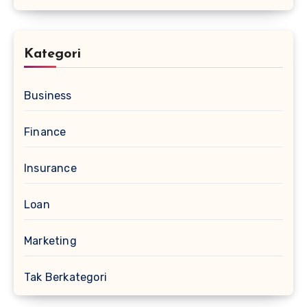
Kategori
Business
Finance
Insurance
Loan
Marketing
Tak Berkategori