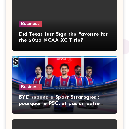
Business
Did Texas Just Sign the Favorite for
the 2026 NCAA XC Title?
Business
BYD répond à Sport Stratégies :
pourquoi le PSG, et pas un autre
club