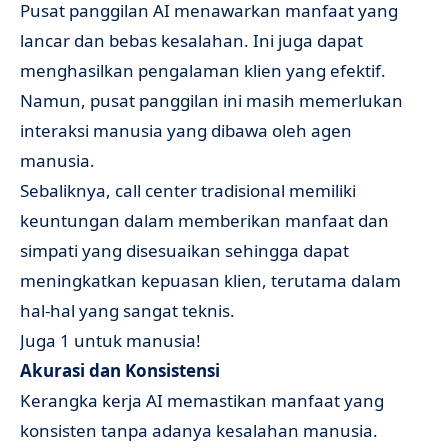
Pusat panggilan AI menawarkan manfaat yang
lancar dan bebas kesalahan. Ini juga dapat
menghasilkan pengalaman klien yang efektif.
Namun, pusat panggilan ini masih memerlukan
interaksi manusia yang dibawa oleh agen
manusia.
Sebaliknya, call center tradisional memiliki
keuntungan dalam memberikan manfaat dan
simpati yang disesuaikan sehingga dapat
meningkatkan kepuasan klien, terutama dalam
hal-hal yang sangat teknis.
Juga 1 untuk manusia!
Akurasi dan Konsistensi
Kerangka kerja AI memastikan manfaat yang
konsisten tanpa adanya kesalahan manusia.