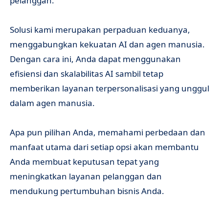
pelanggan.
Solusi kami merupakan perpaduan keduanya,
menggabungkan kekuatan AI dan agen manusia.
Dengan cara ini, Anda dapat menggunakan
efisiensi dan skalabilitas AI sambil tetap
memberikan layanan terpersonalisasi yang unggul
dalam agen manusia.
Apa pun pilihan Anda, memahami perbedaan dan
manfaat utama dari setiap opsi akan membantu
Anda membuat keputusan tepat yang
meningkatkan layanan pelanggan dan
mendukung pertumbuhan bisnis Anda.