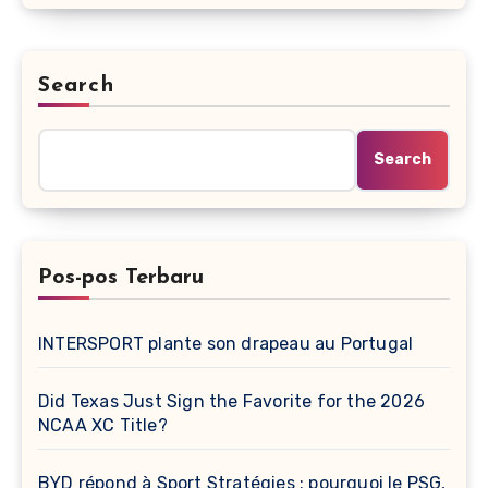
Search
Search
Pos-pos Terbaru
INTERSPORT plante son drapeau au Portugal
Did Texas Just Sign the Favorite for the 2026
NCAA XC Title?
BYD répond à Sport Stratégies : pourquoi le PSG,