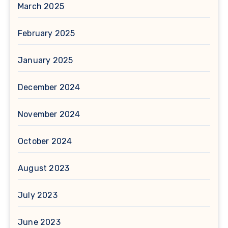
March 2025
February 2025
January 2025
December 2024
November 2024
October 2024
August 2023
July 2023
June 2023