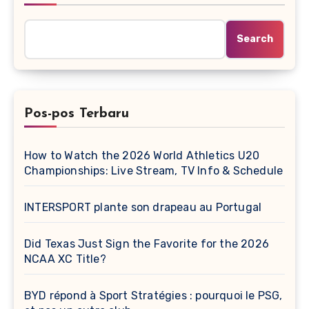
Search
Pos-pos Terbaru
How to Watch the 2026 World Athletics U20
Championships: Live Stream, TV Info & Schedule
INTERSPORT plante son drapeau au Portugal
Did Texas Just Sign the Favorite for the 2026
NCAA XC Title?
BYD répond à Sport Stratégies : pourquoi le PSG,