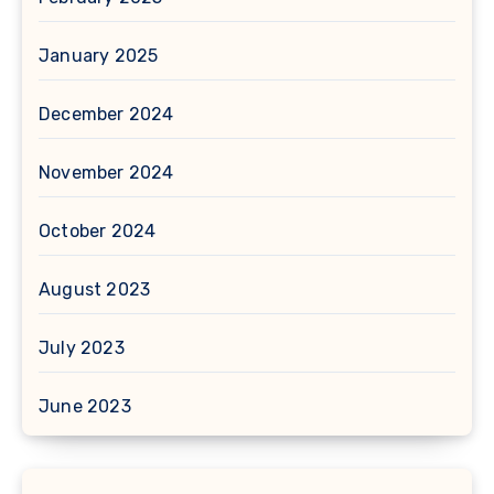
January 2025
December 2024
November 2024
October 2024
August 2023
July 2023
June 2023