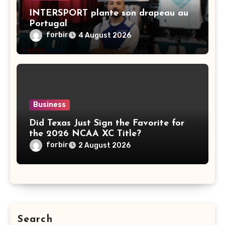
INTERSPORT plante son drapeau au
Portugal
forbir
4 August 2026
Business
Did Texas Just Sign the Favorite for
the 2026 NCAA XC Title?
forbir
2 August 2026
Search