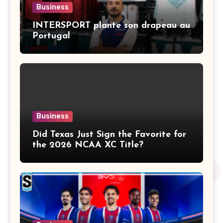
Business
INTERSPORT plante son drapeau au
Portugal
Business
Did Texas Just Sign the Favorite for
the 2026 NCAA XC Title?