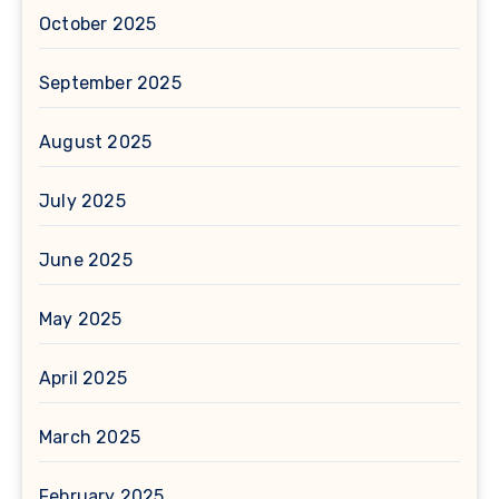
October 2025
September 2025
August 2025
July 2025
June 2025
May 2025
April 2025
March 2025
February 2025