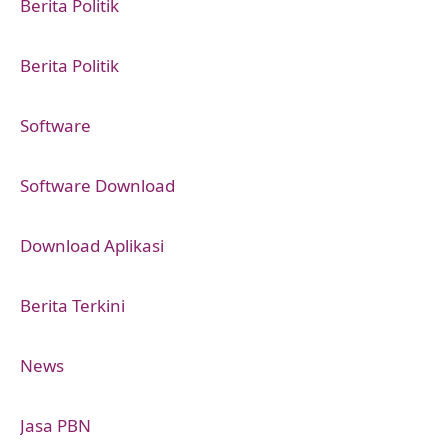
Berita Politik
Berita Politik
Software
Software Download
Download Aplikasi
Berita Terkini
News
Jasa PBN