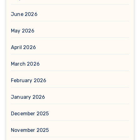
June 2026
May 2026
April 2026
March 2026
February 2026
January 2026
December 2025
November 2025