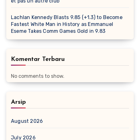
et pas un autre club
Lachlan Kennedy Blasts 9.85 (+1.3) to Become
Fastest White Man in History as Emmanuel
Eseme Takes Comm Games Gold in 9.83
Komentar Terbaru
No comments to show.
Arsip
August 2026
July 2026