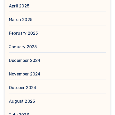
April 2025
March 2025
February 2025
January 2025
December 2024
November 2024
October 2024
August 2023
July 2023