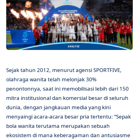
Sejak tahun 2012, menurut agensi SPORTFIVE,
olahraga wanita telah melonjak 30%
penontonnya, saat ini memobilisasi lebih dari 150
mitra institusional dan komersial besar di seluruh
dunia, dengan jangkauan media yang kini
menyaingi acara-acara besar pria tertentu: “Sepak
bola wanita terutama merupakan sebuah
ekosistem di mana keberagaman dan antusiasme