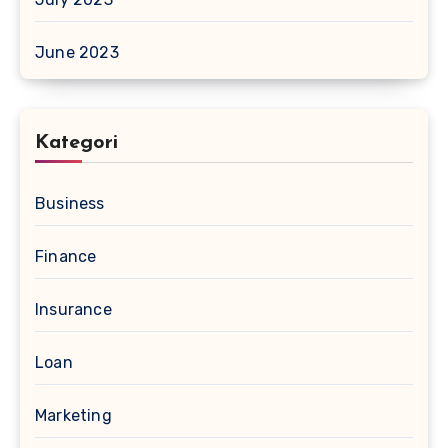
June 2023
Kategori
Business
Finance
Insurance
Loan
Marketing