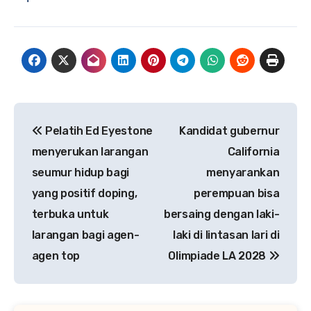
Post
Pelatih Ed Eyestone
Kandidat gubernur
navigation
menyerukan larangan
California
seumur hidup bagi
menyarankan
yang positif doping,
perempuan bisa
terbuka untuk
bersaing dengan laki-
larangan bagi agen-
laki di lintasan lari di
agen top
Olimpiade LA 2028