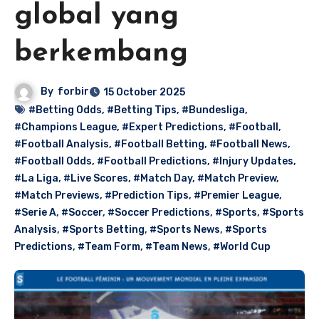
global yang
berkembang
By
forbir
15 October 2025
#Betting Odds
,
#Betting Tips
,
#Bundesliga
,
#Champions League
,
#Expert Predictions
,
#Football
,
#Football Analysis
,
#Football Betting
,
#Football News
,
#Football Odds
,
#Football Predictions
,
#Injury Updates
,
#La Liga
,
#Live Scores
,
#Match Day
,
#Match Preview
,
#Match Previews
,
#Prediction Tips
,
#Premier League
,
#Serie A
,
#Soccer
,
#Soccer Predictions
,
#Sports
,
#Sports
Analysis
,
#Sports Betting
,
#Sports News
,
#Sports
Predictions
,
#Team Form
,
#Team News
,
#World Cup