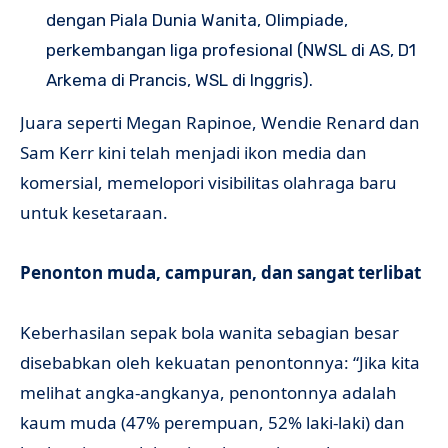
dengan Piala Dunia Wanita, Olimpiade,
perkembangan liga profesional (NWSL di AS, D1
Arkema di Prancis, WSL di Inggris).
Juara seperti Megan Rapinoe, Wendie Renard dan
Sam Kerr kini telah menjadi ikon media dan
komersial, memelopori visibilitas olahraga baru
untuk kesetaraan.​
Penonton muda, campuran, dan sangat terlibat
Keberhasilan sepak bola wanita sebagian besar
disebabkan oleh kekuatan penontonnya: “Jika kita
melihat angka-angkanya, penontonnya adalah
kaum muda (47% perempuan, 52% laki-laki) dan