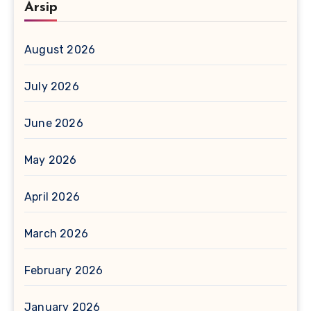
Arsip
August 2026
July 2026
June 2026
May 2026
April 2026
March 2026
February 2026
January 2026