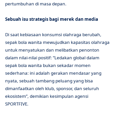
pertumbuhan di masa depan.
Sebuah isu strategis bagi merek dan media
Di saat kebiasaan konsumsi olahraga berubah,
sepak bola wanita mewujudkan kapasitas olahraga
untuk menyatukan dan melibatkan penonton
dalam nilai-nilai positif: “Ledakan global dalam
sepak bola wanita bukan sekadar momen
sederhana: ini adalah gerakan mendasar yang
nyata, sebuah tambang peluang yang bisa
dimanfaatkan oleh klub, sponsor, dan seluruh
ekosistem”, demikian kesimpulan agensi
SPORTFIVE.