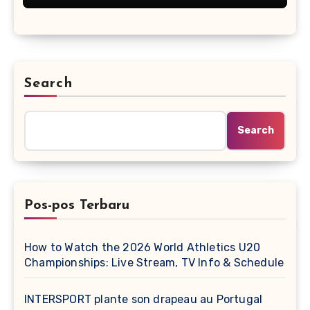
Search
Search
Pos-pos Terbaru
How to Watch the 2026 World Athletics U20
Championships: Live Stream, TV Info & Schedule
INTERSPORT plante son drapeau au Portugal